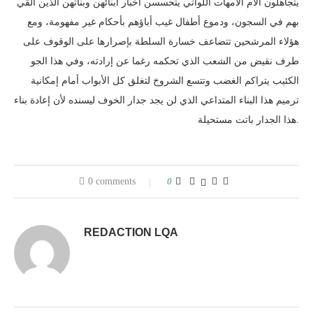
يتجاهلون آلام الأمهات اللواتي يتحسسن أخبار أبنائهن وبناتهن الذين ألقي
بهم في السجون، ودموع أطفال غيب أباؤهم بأحكام غير مفهومة، ومع
هؤلاء المرشحين تتضاعف خسارة السلطة بإصرارها على الوقوف على
طرف نقيض من الشعب الذي تحكمه رغما عن إرادته، وفي هذا الجو
الكئيب يتراكم الغضب وتتسع الشروخ لتغلق كل الأبواب أمام إمكانية
ترميم هذا البناء المتداعي الذي لن يجد جدار الخوف ليسنده لأن إعادة بناء
هذا الجدار باتت مستحيلة.
0 comments
0
REDACTION LQA