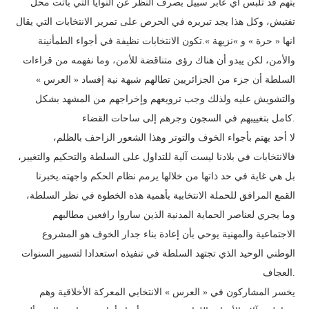
بتهم قد تلبس أي عابر سبيل بصرف النظر عن النوايا التي باتت محل
تفتيش، وكل هذا يجد تبريره في الحرص على تمرير الانتخابات التي يقال
انها « حرة » و »نزيهة ».تكون الانتخابات نظيفة في أجواء الطمأنينة
والأمن، لكن يبدو أن هناك رؤى متناقضة للأمن، وما نفهمه من قراءات
السلطة أن جزء من الجزائريين تطالهم شبهة نية إفساد « العرس »
والتشويش عليه ولذلك وجب ترويعهم وإخراجهم من المشهد بشكل
كامل بتغييبهم في السجون وجرهم إلى ساحات القضاء.
لا أحد يهتم بأجواء الخوف والتوتر وهذا الشعور الزاحف بالظلم،
فالانتخابات في بلادنا ليست آلية للتداول على السلطة والتحكيم والتغيير،
بل هي غاية في حد ذاتها من خلالها يرمم نظام الحكم واجهته.يخبرنا
القمع المرافق للحملة الانتخابية بأهمية هذه الخطوة في نظر السلطة،
وما يجري لعناصر الحماية المدنية الذين ساروا رافعين مطالبهم
الاجتماعية والمهنية يوحي بأن إعادة بناء جدار الخوف هو المشروع
الوطني الوحيد الذي تجتهد السلطة في تنفيذه استعدادا لتسيير السنوات
العجاف.
يخسر المشاركون في « العرس » الانتخابي المعركة الأخلاقية وهم