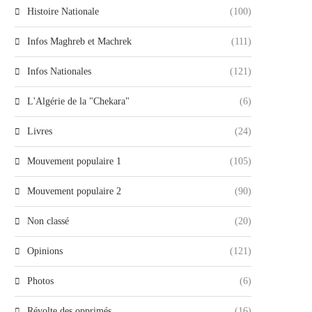
Histoire Nationale
(100)
Infos Maghreb et Machrek
(111)
Infos Nationales
(121)
L'Algérie de la "Chekara"
(6)
Livres
(24)
Mouvement populaire 1
(105)
Mouvement populaire 2
(90)
Non classé
(20)
Opinions
(121)
Photos
(6)
Révolte des opprimés
(16)