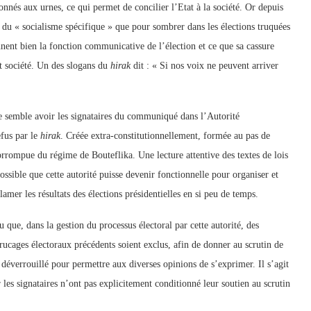
ionnés aux urnes, ce qui permet de concilier l’Etat à la société. Or depuis
s du « socialisme spécifique » que pour sombrer dans les élections truquées
ent bien la fonction communicative de l’élection et ce que sa cassure
t société. Un des slogans du
hirak
dit : « Si nos voix ne peuvent arriver
 que semble avoir les signataires du communiqué dans l’Autorité
efus par le
hirak
. Créée extra-constitutionnellement, formée au pas de
corrompue du régime de Bouteflika. Une lecture attentive des textes de lois
possible que cette autorité puisse devenir fonctionnelle pour organiser et
mer les résultats des élections présidentielles en si peu de temps.
ue, dans la gestion du processus électoral par cette autorité, des
trucages électoraux précédents soient exclus, afin de donner au scrutin de
déverrouillé pour permettre aux diverses opinions de s’exprimer. Il s’agit
les signataires n’ont pas explicitement conditionné leur soutien au scrutin