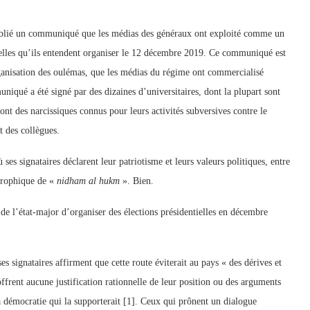
 publié un communiqué que les médias des généraux ont exploité comme un
entielles qu’ils entendent organiser le 12 décembre 2019. Ce communiqué est
anisation des oulémas, que les médias du régime ont commercialisé
iqué a été signé par des dizaines d’universitaires, dont la plupart sont
ont des narcissiques connus pour leurs activités subversives contre le
t des collègues.
es signataires déclarent leur patriotisme et leurs valeurs politiques, entre
trophique de «
nidham al hukm
». Bien.
de l’état-major d’organiser des élections présidentielles en décembre
 signataires affirment que cette route éviterait au pays « des dérives et
offrent aucune justification rationnelle de leur position ou des arguments
a démocratie qui la supporterait [1]. Ceux qui prônent un dialogue