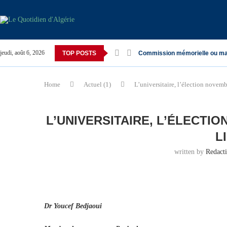
jeudi, août 6, 2026
TOP POSTS
Commission mémorielle ou ma
Home
Actuel (1)
L’universitaire, l’élection novembr
L’UNIVERSITAIRE, L’ÉLECTI
L
written by
Redact
Dr Youcef Bedjaoui