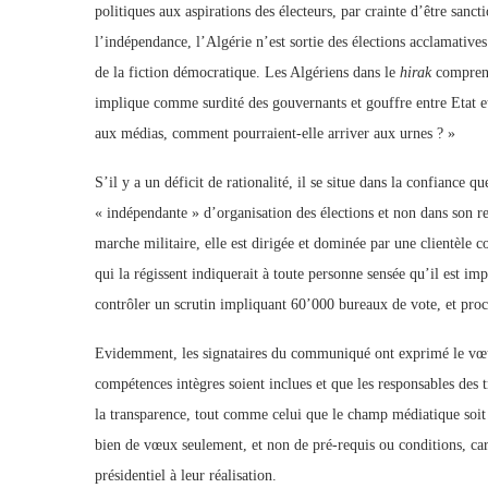
politiques aux aspirations des électeurs, par crainte d’être sanct
l’indépendance, l’Algérie n’est sortie des élections acclamative
de la fiction démocratique. Les Algériens dans le
hirak
comprenn
implique comme surdité des gouvernants et gouffre entre Etat e
aux médias, comment pourraient-elle arriver aux urnes ? »
S’il y a un déficit de rationalité, il se situe dans la confiance
« indépendante » d’organisation des élections et non dans son r
marche militaire, elle est dirigée et dominée par une clientèle 
qui la régissent indiquerait à toute personne sensée qu’il est im
contrôler un scrutin impliquant 60’000 bureaux de vote, et procla
Evidemment, les signataires du communiqué ont exprimé le vœu q
compétences intègres soient inclues et que les responsables des 
la transparence, tout comme celui que le champ médiatique soit 
bien de vœux seulement, et non de pré-requis ou conditions, car 
présidentiel à leur réalisation.