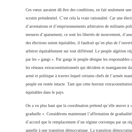
Ces vœux auraient dû être des conditions, en fait seulement une p
scrutin présidentiel. C’est cela la vraie rationalité. Car une élec
d’arrestations et d’emprisonnements arbitraires de militants poli
mesures d’apaisement, ce sont les libertés de mouvement, d’asso
des élections soient équitables, il faudrait qu’en plus de l’ouv
arbitrer équitablement sur tout différend. Le peuple algérien rép
par les « gangs ». Par gangs le peuple désigne les responsables ci
les réseaux extraconstitutionnels qui décident et manigancent dan
armé et politique à travers lequel certains chefs de l’armée manip
peuple est restée intacte. Tant que cette horreur extraconstitutio
équitables dans le pays.
On a vu plus haut que la coordination prétend qu’elle œuvre à 
graduelle ». Considérons maintenant l’affirmation de gradualit
d’accord que le remplacement d’un régime corrompu par un régi
appelle à une transition démocratique. La transition démocratiqu