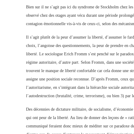
Bien sur il ne s’agit pas ici du syndrome de Stockholm chez les
observé chez des otages ayant vécu durant une période prolongée
contagion émotionnelle vis-à-vis de ceux-ci, selon des mécanism
Il s’agit plutôt de la peur d’assumer la liberté, d’assumer le far
choix, l’angoisse des questionnements, la peur de prendre en cha
liberté. Le sociologue Erich Fromm s’est penché sur le paradoxe 
régime autoritaire, d’autre part. Selon Fromm, dans une société, 
trouvent le manque de liberté confortable car cela donne une struc
assigne une position sociale reconnue. D’après Fromm, ceux qui o
l’autoritarisme, en s’intégrant dans la hiérarchie sociale autorit
l’autodestruction (brutalité, crime, terrorisme), ou bien 3) par
Des décennies de dictature militaire, de socialisme, d’économie 
qui ont peur de la liberté. Au lieu de donner des leçons de « ra
communiqué feraient donc mieux de méditer sur ce paradoxe de l