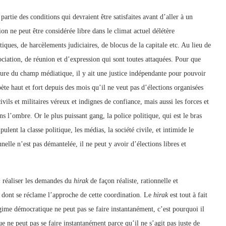
artie des conditions qui devraient être satisfaites avant d’aller à un
tion ne peut être considérée libre dans le climat actuel délétère
tiques, de harcèlements judiciaires, de blocus de la capitale etc. Au lieu de
ciation, de réunion et d’expression qui sont toutes attaquées. Pour que
erture du champ médiatique, il y ait une justice indépendante pour pouvoir
ète haut et fort depuis des mois qu’il ne veut pas d’élections organisées
vils et militaires véreux et indignes de confiance, mais aussi les forces et
s l’ombre. Or le plus puissant gang, la police politique, qui est le bras
ulent la classe politique, les médias, la société civile, et intimide le
nnelle n’est pas démantelée, il ne peut y avoir d’élections libres et
« réaliser les demandes du
hirak
de façon réaliste, rationnelle et
é dont se réclame l’approche de cette coordination. Le
hirak
est tout à fait
me démocratique ne peut pas se faire instantanément, c’est pourquoi il
e ne peut pas se faire instantanément parce qu’il ne s’agit pas juste de