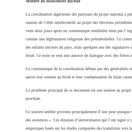
Membre du mouvement Rachad
La coordination algérienne des partisans du projet national a
soutien de l’élite intellectuelle au projet des élections présid
venu deux jours après un communiqué semblable émis par l’org
comme une légitimation religieuse des présidentielles. Ce commun
des enfants sincères du pays, mais quelques uns des signataires s
hirak
. Ce texte se veut une amorce de dialogue avec des frères e
Le communiqué de la coordination débute par des généralités où s
autres leur soutien au
hirak
et leur condamnation du bilan catas
Le problème principal de ce document est son soutien au projet 
prochain.
Ce soutien semble provenir principalement d’une peur puisque ses
des aventures ». Les dizaines d’universitaires qui l’ont signé n’
empiriques basés sur les études comparées des transitions vers l