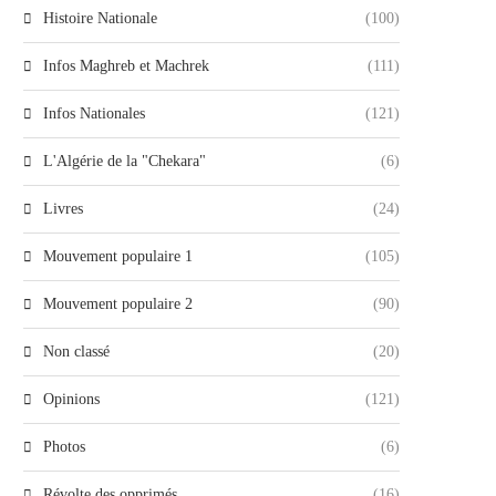
Histoire Nationale
(100)
Infos Maghreb et Machrek
(111)
Infos Nationales
(121)
L'Algérie de la "Chekara"
(6)
Livres
(24)
Mouvement populaire 1
(105)
Mouvement populaire 2
(90)
Non classé
(20)
Opinions
(121)
Photos
(6)
Révolte des opprimés
(16)