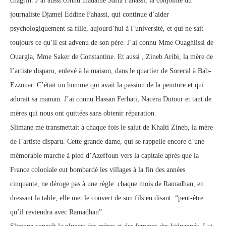
chagrin. J’ai aussi connu madame Safia Fahassi, la conjointe du
journaliste Djamel Eddine Fahassi, qui continue d’aider
psychologiquement sa fille, aujourd’hui à l’université, et qui ne sait
toujours ce qu’il est advenu de son père. J’ai connu Mme Ouaghlissi de
Ouargla, Mme Saker de Constantine. Et aussi , Zineb Aribi, la mère de
l’artiste disparu, enlevé à la maison, dans le quartier de Sorecal à Bab-
Ezzouar. C’était un homme qui avait la passion de la peinture et qui
adorait sa maman. J’ai connu Hassan Ferhati, Nacera Dutour et tant de
mères qui nous ont quittées sans obtenir réparation.
Slimane me transmettait à chaque fois le salut de Khalti Zineb, la mère
de l’artiste disparu. Cette grande dame, qui se rappelle encore d’une
mémorable marche à pied d’Azeffoun vers la capitale après que la
France coloniale eut bombardé les villages à la fin des années
cinquante, ne déroge pas à une règle: chaque mois de Ramadhan, en
dressant la table, elle met le couvert de son fils en disant: “peut-être
qu’il reviendra avec Ramadhan”.