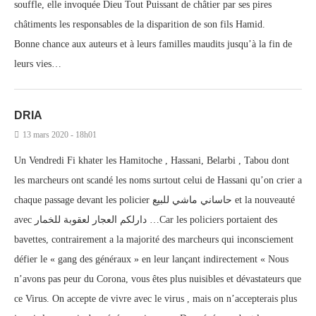
souffle, elle invoquée Dieu Tout Puissant de châtier par ses pires
châtiments les responsables de la disparition de son fils Hamid.
Bonne chance aux auteurs et à leurs familles maudits jusqu’à la fin de
leurs vies…
DRIA
13 mars 2020 - 18h01
Un Vendredi Fi khater les Hamitoche , Hassani, Belarbi , Tabou dont
les marcheurs ont scandé les noms surtout celui de Hassani qu’on crier a
chaque passage devant les policier حاساني ماشي للبيع et la nouveauté
avec دارلكم العجار لعقوبة للخمار …Car les policiers portaient des
bavettes, contrairement a la majorité des marcheurs qui inconsciement
défier le « gang des généraux » en leur lançant indirectement « Nous
n’avons pas peur du Corona, vous êtes plus nuisibles et dévastateurs que
ce Virus. On accepte de vivre avec le virus , mais on n’accepterais plus