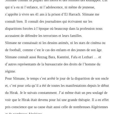
Slimane connaît la plupart des mères et des femmes des kidnappés. Lui
qui n’a eu ni l’enfance, ni l’adolescence, ni même de jeunesse,
s’apprête à vivre ses 41 ans à la prison d’El Harrach. Slimane me
connaît bien. Il connaît des journalistes qui écrivaient sur les
disparitions forcées à l’époque où beaucoup dans la profession nous
accusaient de défendre les terroristes et leurs familles.
Slimane ne connaissait ni les dessins animés, ni les stars de cinéma ou
de football, comme c’est le cas des enfants et des jeunes de son âge.
Slimane connaît aussi Rezzag Bara, Ksentini, Fafa et Lezhari … et
d’autres représentants de la bureaucratie des droits de l’homme du
régime.
Pour Slimane, le temps s’est arrêté le jour de la disparition de son oncle
et, c’est pour cela qu’il a été de toutes les manifestations depuis le début
du Hirak. Je le suivais constamment. J’ai même était un peu soulagé de
voir que le Hirak était devenu pour lui une grande thérapie. Il a en effet
pris conscience que sa cause était aussi celle de nombreuses Algériennes