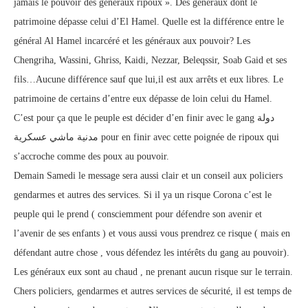
jamais le pouvoir des généraux ripoux ». Des généraux dont le
patrimoine dépasse celui d’El Hamel. Quelle est la différence entre le
général Al Hamel incarcéré et les généraux aux pouvoir? Les
Chengriha, Wassini, Ghriss, Kaidi, Nezzar, Beleqssir, Soab Gaid et ses
fils…Aucune différence sauf que lui,il est aux arrêts et eux libres. Le
patrimoine de certains d’entre eux dépasse de loin celui du Hamel.
C’est pour ça que le peuple est décider d’en finir avec le gang دولة
مدنية ماشي عسكرية pour en finir avec cette poignée de ripoux qui
s’accroche comme des poux au pouvoir.
Demain Samedi le message sera aussi clair et un conseil aux policiers
gendarmes et autres des services. Si il ya un risque Corona c’est le
peuple qui le prend ( consciemment pour défendre son avenir et
l’avenir de ses enfants ) et vous aussi vous prendrez ce risque ( mais en
défendant autre chose , vous défendez les intérêts du gang au pouvoir).
Les généraux eux sont au chaud , ne prenant aucun risque sur le terrain.
Chers policiers, gendarmes et autres services de sécurité, il est temps de