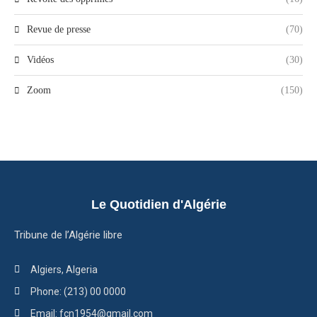
Revue de presse
(70)
Vidéos
(30)
Zoom
(150)
Le Quotidien d'Algérie
Tribune de l’Algérie libre
Algiers, Algeria
Phone: (213) 00 0000
Email: fcn1954@gmail.com