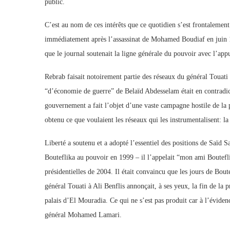
public.
C’est au nom de ces intérêts que ce quotidien s’est frontaleme
immédiatement après l’assassinat de Mohamed Boudiaf en juin 
que le journal soutenait la ligne générale du pouvoir avec l’app
Rebrab faisait notoirement partie des réseaux du général Touati
“d’économie de guerre” de Belaïd Abdesselam était en contradicti
gouvernement a fait l’objet d’une vaste campagne hostile de la p
obtenu ce que voulaient les réseaux qui les instrumentalisent: 
Liberté a soutenu et a adopté l’essentiel des positions de Saïd 
Bouteflika au pouvoir en 1999 – il l’appelait “mon ami Bouteflik
présidentielles de 2004. Il était convaincu que les jours de Bo
général Touati à Ali Benflis annonçait, à ses yeux, la fin de la
palais d’El Mouradia. Ce qui ne s’est pas produit car à l’évidenc
général Mohamed Lamari.