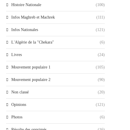
Histoire Nationale
(100)
Infos Maghreb et Machrek
(111)
Infos Nationales
(121)
L'Algérie de la "Chekara"
(6)
Livres
(24)
Mouvement populaire 1
(105)
Mouvement populaire 2
(90)
Non classé
(20)
Opinions
(121)
Photos
(6)
Révolte des opprimés
(16)