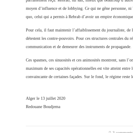
parfaitement reçu. Rebrab, lui sait, mieux que beaucoup d’autres
moyen d’influence et de lobbying. Ce qui ne gêne personne, ni T
quo, celui qui a permis à Rebrab d’avoir un empire économiqu
Pour cela, il faut maintenir l’affaiblissement du journaliste, de l
détestent les contre-pouvoirs. Pour ces structures centrales du r
communication et de demeurer des instruments de propagande.
Ces spasmes, ces sinuosités et ces animosités montrent, sans l
maximum de ses capacités opérationnelles est vite atteint entre
convaincante de certaines façades. Sur le fond, le régime reste
Alger le 13 juillet 2020
Redouane Boudjema
3 comments