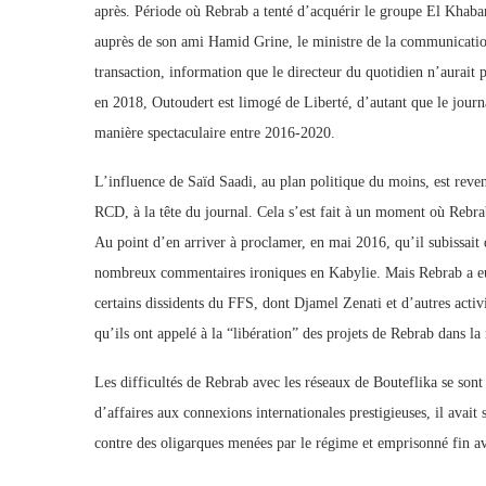
après. Période où Rebrab a tenté d’acquérir le groupe El Khabar
auprès de son ami Hamid Grine, le ministre de la communication
transaction, information que le directeur du quotidien n’aurait 
en 2018, Outoudert est limogé de Liberté, d’autant que le journ
manière spectaculaire entre 2016-2020.
L’influence de Saïd Saadi, au plan politique du moins, est rev
RCD, à la tête du journal. Cela s’est fait à un moment où Rebrab 
Au point d’en arriver à proclamer, en mai 2016, qu’il subissait d
nombreux commentaires ironiques en Kabylie. Mais Rebrab a eu
certains dissidents du FFS, dont Djamel Zenati et d’autres acti
qu’ils ont appelé à la “libération” des projets de Rebrab dans la
Les difficultés de Rebrab avec les réseaux de Bouteflika se so
d’affaires aux connexions internationales prestigieuses, il avait
contre des oligarques menées par le régime et emprisonné fin avr