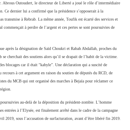
. Abrous Outoudert, le directeur de Liberté a joué le rôle d’intermédiaire
. Ce dernier lui a confirmé que la présidence s’opposerait à la
pas transmise à Rebrab. La même année, Toufik est écarté des services et
al commençait à perdre de l’argent et ces pertes se sont poursuivies de
enue après la désignation de Saïd Choukri et Rabah Abdallah, proches du
se cherchait des soutiens alors qu’il se drapait de l’habit de la victime.
es blocages car il était “kabyle”. Une déclaration qui a suscité de
 recours à cet argument en raison du soutien de députés du RCD, de
vistes du MCB qui ont organisé des marches à Bejaïa pour réclamer ce
 région.
nt poursuivies au-delà de la déposition du président-zombie. L’homme
 ses entrées à l’Elysée, est finalement arrêté dans le cadre de la campagne
il 2019, sous l’accusation de surfacturation, avant d’être libéré fin 2019.