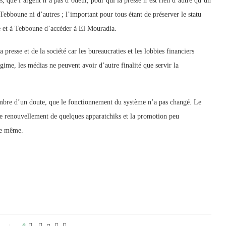
, que l’argent n’a pas d’odeur, pour qui la presse n’est rien d’autre qu’un
ebboune ni d’autres ; l’important pour tous étant de préserver le statu
e et à Tebboune d’accéder à El Mouradia.
a presse et de la société car les bureaucraties et les lobbies financiers
égime, les médias ne peuvent avoir d’autre finalité que servir la
’ombre d’un doute, que le fonctionnement du système n’a pas changé. Le
 le renouvellement de quelques apparatchiks et la promotion peu
 le même.
0