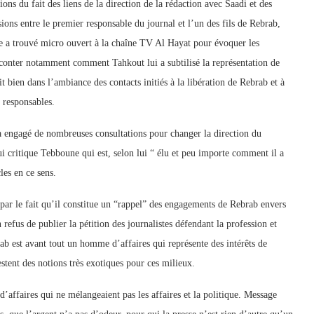
ns du fait des liens de la direction de la rédaction avec Saadi et des
ions entre le premier responsable du journal et l’un des fils de Rebrab,
ue a trouvé micro ouvert à la chaîne TV Al Hayat pour évoquer les
raconter notamment comment Tahkout lui a subtilisé la représentation de
it bien dans l’ambiance des contacts initiés à la libération de Rebrab et à
 responsables.
a engagé de nombreuses consultations pour changer la direction du
ui critique Tebboune qui est, selon lui “ élu et peu importe comment il a
les en ce sens.
r le fait qu’il constitue un “rappel” des engagements de Rebrab envers
refus de publier la pétition des journalistes défendant la profession et
rab est avant tout un homme d’affaires qui représente des intérêts de
estent des notions très exotiques pour ces milieux.
’affaires qui ne mélangeaient pas les affaires et la politique. Message