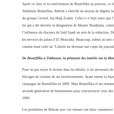
Après ce choc et la confirmation de Bouteflika au pouvoir, ce f
Abdelaziz Bouteflika. Rebrab a cherché un moyen de dégeler la 
du groupe Cevital, feu Hadj Zoubir. Celui-ci n’était autre que l
lui qui a été derrière la désignation de Mounir Boudjema, comme
l’influence du discours de Saïd Saadi au sein de la rédaction. D
les services du palais d’El Mouradia. Beaucoup, même au sein d
comme étant celle où “Liberté est devenue une copie du jour
De Bouteflika à Tebboune, la primauté des intérêts sur la liber
Pour ne pas noyer le lecteur dans les détails, il est nécessaire 
blocages de certains de ses investissements. Ayant retenu la leç
campagne de Bouteflika en 2009. Mais Bouteflika et ses réseaux
seconde génération de businessmen pour concurrencer ceux des a
1999.
Les problèmes de Rebrab avec ces réseaux ont donc commencé ava