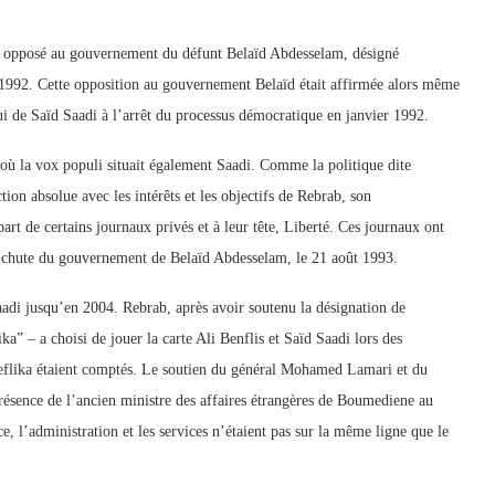
nt opposé au gouvernement du défunt Belaïd Abdesselam, désigné
1992. Cette opposition au gouvernement Belaïd était affirmée alors même
ui de Saïd Saadi à l’arrêt du processus démocratique en janvier 1992.
 où la vox populi situait également Saadi. Comme la politique dite
on absolue avec les intérêts et les objectifs de Rebrab, son
art de certains journaux privés et à leur tête, Liberté. Ces journaux ont
la chute du gouvernement de Belaïd Abdesselam, le 21 août 1993.
Saadi jusqu’en 2004. Rebrab, après avoir soutenu la désignation de
a” – a choisi de jouer la carte Ali Benflis et Saïd Saadi lors des
uteflika étaient comptés. Le soutien du général Mohamed Lamari et du
 présence de l’ancien ministre des affaires étrangères de Boumediene au
e, l’administration et les services n’étaient pas sur la même ligne que le