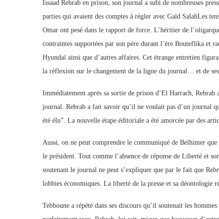
Issaad Rebrab en prison, son journal a subi de nombreuses pressio
parties qui avaient des comptes à régler avec Gaïd SalahLes tens
Omar ont pesé dans le rapport de force. L’héritier de l’oligarq
contraintes supportées par son père durant l’ère Bouteflika et 
Hyundaï ainsi que d’autres affaires. Cet étrange entretien figura
la réflexion sur le changement de la ligne du journal… et de ses
Immédiatement après sa sortie de prison d’El Harrach, Rebrab 
journal. Rebrab a fait savoir qu’il ne voulait pas d’un journal q
été élu”. La nouvelle étape éditoriale a été amorcée par des artic
Aussi, on ne peut comprendre le communiqué de Belhimer que pa
le président. Tout comme l’absence de réponse de Liberté et son 
soutenant le journal ne peut s’expliquer que par le fait que Reb
lobbies économiques. La liberté de la presse et sa déontologie r
Tebboune a répété dans ses discours qu’il soutenait les hommes d