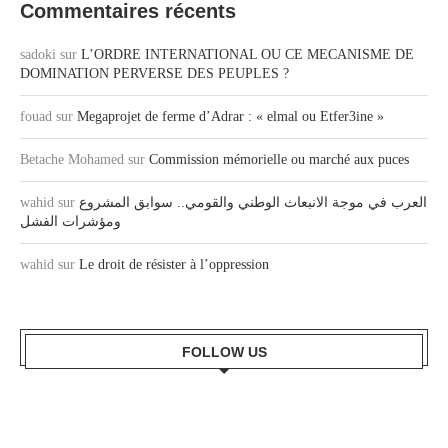
Commentaires récents
sadoki
sur
L’ORDRE INTERNATIONAL OU CE MECANISME DE
DOMINATION PERVERSE DES PEUPLES ?
fouad
sur
Megaprojet de ferme d’Adrar : « elmal ou Etfer3ine »
Betache Mohamed
sur
Commission mémorielle ou marché aux puces
wahid
sur
العرب في موجة الانبعاث الوطني والقومي.. سوابق المشروع
ومؤشرات الفشل
wahid
sur
Le droit de résister à l’oppression
FOLLOW US