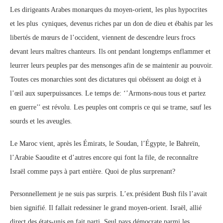
Les dirigeants Arabes monarques du moyen-orient, les plus hypocrites
et les plus cyniques, devenus riches par un don de dieu et ébahis par les
libertés de mœurs de l’occident, viennent de descendre leurs frocs
devant leurs maîtres chanteurs. Ils ont pendant longtemps enflammer et
leurrer leurs peuples par des mensonges afin de se maintenir au pouvoir.
Toutes ces monarchies sont des dictatures qui obéissent au doigt et à
l’œil aux superpuissances. Le temps de: ‘’Armons-nous tous et partez
en guerre’’ est révolu. Les peuples ont compris ce qui se trame, sauf les
sourds et les aveugles.
Le Maroc vient, après les Émirats, le Soudan, l’Égypte, le Bahreïn,
l’Arabie Saoudite et d’autres encore qui font la file, de reconnaître
Israël comme pays à part entière. Quoi de plus surprenant?
Personnellement je ne suis pas surpris. L’ex.président Bush fils l’avait
bien signifié. Il fallait redessiner le grand moyen-orient. Israël, allié
direct des états-unis en fait parti. Seul pays démocrate parmi les