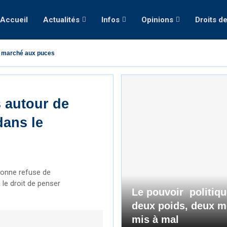
Accueil
Actualités
Infos
Opinions
Droits d
 marché aux puces
 autour de
dans le
sonne refuse de
 le droit de penser
Le pouvoir politiq
deux poids, deux m
mis à mal