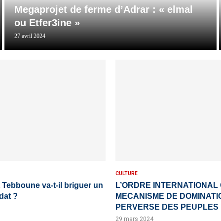
Megaprojet de ferme d’Adrar : « elmal
ou Etfer3ine »
27 avril 2024
CULTURE
 Tebboune va-t-il briguer un
L’ORDRE INTERNATIONAL
dat ?
MECANISME DE DOMINATI
PERVERSE DES PEUPLES 
29 mars 2024