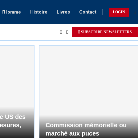
e l’Homme
Histoire
Livres
Contact
LOGIN
SUBSCRIBE NEWSLETTERS
ue US des
esures,
Commission mémorielle ou
marché aux puces