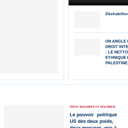
Déshabillon
UN ANGLE
DROIT INT
: LE NETT
ETHNIQUE 
PALESTINE
INFOS MAGHREB ET MACHREK
Le pouvoir politique
US des deux poids,
deux mesures, mis à