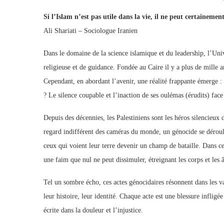
Si l’Islam n’est pas utile dans la vie, il ne peut certainemen
Ali Shariati – Sociologue Iranien
Dans le domaine de la science islamique et du leadership, l’U
religieuse et de guidance. Fondée au Caire il y a plus de mille a
Cependant, en abordant l’avenir, une réalité frappante émerge :
? Le silence coupable et l’inaction de ses oulémas (érudits) face 
Depuis des décennies, les Palestiniens sont les héros silencieux 
regard indifférent des caméras du monde, un génocide se déroule
ceux qui voient leur terre devenir un champ de bataille. Dans c
une faim que nul ne peut dissimuler, étreignant les corps et les
Tel un sombre écho, ces actes génocidaires résonnent dans les val
leur histoire, leur identité. Chaque acte est une blessure inflig
écrite dans la douleur et l’injustice.