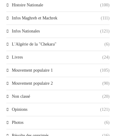
Histoire Nationale
(100)
Infos Maghreb et Machrek
(111)
Infos Nationales
(121)
L'Algérie de la "Chekara"
(6)
Livres
(24)
Mouvement populaire 1
(105)
Mouvement populaire 2
(90)
Non classé
(20)
Opinions
(121)
Photos
(6)
Révolte des opprimés
(16)