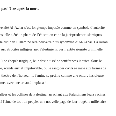
t pas l’être après la mort.
niversité Al-Azhar s’est longtemps imposée comme un symbole d’autorité
ns, elle a été un phare de l’éducation et de la jurisprudence islamiques.
 le futur de l’islam ne sera peut-être plus synonyme d’Al-Azhar. La raison
aux atrocités infligées aux Palestiniens, par l’entité sioniste criminelle.
d’une épopée tragique, leur destin tissé de souffrances inouïes. Sous le
, scandaleux et impitoyable, où le sang des civils se mêle aux larmes de
e théâtre de l’horreur, la famine se profile comme une ombre insidieuse,
 âmes avec une cruauté implacable.
lées et les collines de Palestine, arrachant aux Palestiniens leurs racines,
ée à l’âme de tout un peuple, une nouvelle page de leur tragédie millénaire