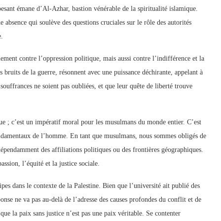
pesant émane d’Al-Azhar, bastion vénérable de la spiritualité islamique.
absence qui soulève des questions cruciales sur le rôle des autorités
e.
ulement contre l’oppression politique, mais aussi contre l’indifférence et la
 bruits de la guerre, résonnent avec une puissance déchirante, appelant à
 souffrances ne soient pas oubliées, et que leur quête de liberté trouve
que ; c’est un impératif moral pour les musulmans du monde entier. C’est
ts fondamentaux de l’homme. En tant que musulmans, nous sommes obligés de
ndépendamment des affiliations politiques ou des frontières géographiques.
sion, l’équité et la justice sociale.
pes dans le contexte de la Palestine. Bien que l’université ait publié des
ponse ne va pas au-delà de l’adresse des causes profondes du conflit et de
 que la paix sans justice n’est pas une paix véritable. Se contenter