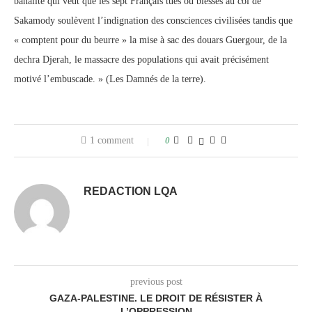
banalité qui veut que les sept Français tués ou blessés au col de
Sakamody soulèvent l’indignation des consciences civilisées tandis que
« comptent pour du beurre » la mise à sac des douars Guergour, de la
dechra Djerah, le massacre des populations qui avait précisément
motivé l’embuscade. » (Les Damnés de la terre).
1 comment
0
REDACTION LQA
previous post
GAZA-PALESTINE. LE DROIT DE RÉSISTER À
L’OPPRESSION