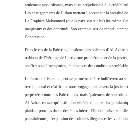
seulement assourdissant, mais aussi préjudiciable à la crédibilit
Les enseignements de l’islam mettent l’accent sur la sacralité de
Le Prophète Mohammed (que la paix soit sur lui) lui-même s’est o
marginaux et des opprimés. Son exemple sert de rappel intempo
l’oppression.
Dans le cas de la Palestine, le silence des oulémas d’Al-Azhar 
trahison de l’héritage de l’activisme prophétique et de la justic
souffrir sous l’occupation, le blocus et des conditions semblable
Le futur de l’islam ne peut se permettre d’être indifférent au s
terrain moral et réaffirmer notre engagement envers la justice e
perpétrées contre les Palestiniens, mais également de soutenir ac
Al-Azhar, en tant qu’institution vénérée d’apprentissage islamiq
plaidant pour les droits des Palestiniens. Elle doit briser son s
palestiniennes, l’expansion des colonies illégales et les violati