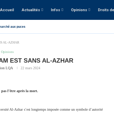
Accueil
Actualités
Infos
Opinions
Droits d
marché aux puces
NS AL-AZHAR
Opinions
LAM EST SANS AL-AZHAR
tion LQA
22 mars 2024
t pas l’être après la mort.
niversité Al-Azhar s’est longtemps imposée comme un symbole d’autorité