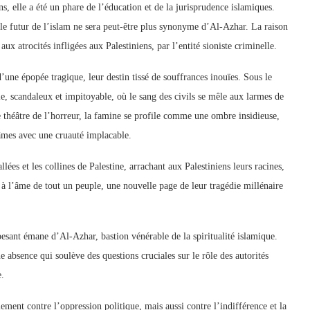
ns, elle a été un phare de l’éducation et de la jurisprudence islamiques.
 le futur de l’islam ne sera peut-être plus synonyme d’Al-Azhar. La raison
aux atrocités infligées aux Palestiniens, par l’entité sioniste criminelle.
d’une épopée tragique, leur destin tissé de souffrances inouïes. Sous le
, scandaleux et impitoyable, où le sang des civils se mêle aux larmes de
e théâtre de l’horreur, la famine se profile comme une ombre insidieuse,
 âmes avec une cruauté implacable.
lées et les collines de Palestine, arrachant aux Palestiniens leurs racines,
ée à l’âme de tout un peuple, une nouvelle page de leur tragédie millénaire
pesant émane d’Al-Azhar, bastion vénérable de la spiritualité islamique.
absence qui soulève des questions cruciales sur le rôle des autorités
e.
ulement contre l’oppression politique, mais aussi contre l’indifférence et la