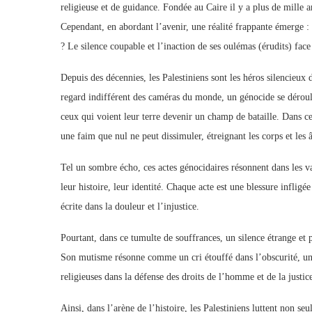
religieuse et de guidance. Fondée au Caire il y a plus de mille a
Cependant, en abordant l’avenir, une réalité frappante émerge :
? Le silence coupable et l’inaction de ses oulémas (érudits) face 
Depuis des décennies, les Palestiniens sont les héros silencieux 
regard indifférent des caméras du monde, un génocide se déroule
ceux qui voient leur terre devenir un champ de bataille. Dans c
une faim que nul ne peut dissimuler, étreignant les corps et les
Tel un sombre écho, ces actes génocidaires résonnent dans les val
leur histoire, leur identité. Chaque acte est une blessure inflig
écrite dans la douleur et l’injustice.
Pourtant, dans ce tumulte de souffrances, un silence étrange et 
Son mutisme résonne comme un cri étouffé dans l’obscurité, une 
religieuses dans la défense des droits de l’homme et de la justic
Ainsi, dans l’arène de l’histoire, les Palestiniens luttent non se