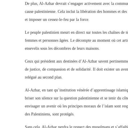
De plus, Al-Azhar devrait s’engager activement avec la commu
cause palestinienne. Cela inclut la libération des hommes et de
et imposer un cessez-le-feu par la force.
Le peuple palestinien meurt en direct sur toutes les chaînes de 
femmes et personnes âgées. Le décompte au moment où cet article
ensevelis sous les décombres de leurs maisons.
Ceux qui président aux destinées d’Al-Azhar savent pertinemment
de justice, de compassion et de solidarité. Il doit exister un ave
relégué au second plan.
Al-Azhar, en tant qu’institution vénérée d’apprentissage islamiqu
briser son silence sur la question palestinienne et se tenir du c
envisager un avenir où les principes moraux de l’islam sont respe
des Palestiniens, sont protégés.
Sans cela, Al-Azhar perdra le respect des musulmans et s’affaibl