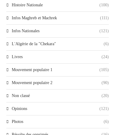
Histoire Nationale
(100)
Infos Maghreb et Machrek
(111)
Infos Nationales
(121)
L'Algérie de la "Chekara"
(6)
Livres
(24)
Mouvement populaire 1
(105)
Mouvement populaire 2
(90)
Non classé
(20)
Opinions
(121)
Photos
(6)
Révolte des opprimés
(16)