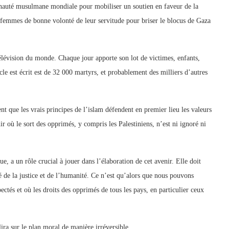
nauté musulmane mondiale pour mobiliser un soutien en faveur de la
s femmes de bonne volonté de leur servitude pour briser le blocus de Gaza
télévision du monde. Chaque jour apporte son lot de victimes, enfants,
 est écrit est de 32 000 martyrs, et probablement des milliers d’autres
 que les vrais principes de l’islam défendent en premier lieu les valeurs
nir où le sort des opprimés, y compris les Palestiniens, n’est ni ignoré ni
e, a un rôle crucial à jouer dans l’élaboration de cet avenir. Elle doit
ôté de la justice et de l’humanité. Ce n’est qu’alors que nous pouvons
ctés et où les droits des opprimés de tous les pays, en particulier ceux
ira sur le plan moral de manière irréversible.