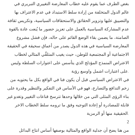
بغض الطرف عما يقوم عليه خطاب المعارضة التغييري التبريري في
عالم الدول المتخلفة من إرادة سلط الاستبداد في عدم الاعتراف بها
والتضييق عليها وتزوير الحقائق والاستحقاقات السياسية، وتكريس ثقافة
عدم المشاركة السياسية بالعمل على تعزيز حضور ما يُنعت عادة بالقوة
الصامتة، ما يضمن بقاء الوضع القائم على حاله، فإن فشل مشروع
المعارضة السياسية في هذه الدول يصدر من أعماق سحيقة في الحقيقة
الاجتماعية أو المجتمعية للوطن، حيث يغيب المتلقِّي المثالي لخطاب
الاعتراض المنمذج المؤدلج الذي يتأسس على اعتوارات السلطة وليس
على اعتبارات اشمل واوسع رؤية.
في الاعتراض السياسي قبل أن يكون فنا في الواقع بكل ما يحتويه من
زخم التدافع والتصارع، فهو في الأساس فن التفكير والتنظير وقدرة على
بناء الرؤى المثلى التي من خلالها وحدها تترسخ قناعات التغيير وتغدو غير
قابلة للمصادرة أو إعادة التوجيه وفق ما ترومه سلط الخطاب الاخر
الحقيقية منها أو الرمزية.
2
من هنا يضح أن جدلية الواقع والمثالية بوصفها أساس انتاج البدائل