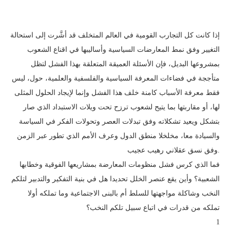
إذا كانت كل التجارب القومية في العالم المتخلف قد أشَّرت إلى استحالة
التغيير وفق نمط المعارضات السياسية وأساليبها في اقناع الشعوب
بمشروعها البديل، فإن الأسئلة العميقة المتعلقة بهذا الفشل لتظل
متأججة في فضاءات المعرفة السياسية والفلسفية والعلمية، حول، ليس
فقط معرفة الأسباب كامنة خلف هذا الفشل وإنما لإيجاد الحلول المثلى
لها، أو مقاربتها بما يتيح لشعوب ترزح تحت ويلات الاستبداد الذي صار
بتشكل ويعيد تشكلاته وفق تبدلات العصر وتحولات الفكر في السياسة
والسيادة معا، مخلخلا منطق الدول وعرف الأمم الذي تطور عبر الزمن
وفق نسق عقلاني رهيب عجيب.
فما الذي كرس فشل منظومات المعارضة بمشاريعها الفوقية وخطابها
الشعبية؟ وأين يقع عنصر الخلل تحديدا هل في بنية التفكير والتدبير لتلكم
النخب وشاكلة مواجهتها للسلط أم بالبنى الاجتماعية وما تملكه أولا
تملكه من قدرات في اتباع سبيل تلكم النخب؟
1