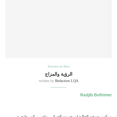
Entretien du Mois
الرؤية والمزاج
written by
Redaction LQA
Nadjib Belhimer
« بريكس بصيغته الحالية لم يعد يهم الجزائر.. ملف بريكس طوي