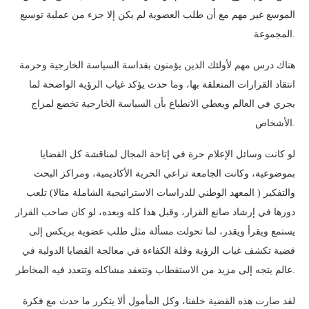
الموسع غير مهم مع أن طلب العضوية لم يكن إلا جزء من عملية توسيع
المجموعة.
هناك درس مهم لأولئك الذين يؤمنون بقداسة السياسة الخارجية وحرمة
انتقاد القرارات المتعلقة بها، وما حدث يؤكد غياب الرؤية الواضحة لما
يجري في العالم ويعطي الانطباع بأن السياسة الخارجية تخضع لمزاج
الأشخاص.
لو كانت وسائل الإعلام حرة في إتاحة المجال لمناقشة كل القضايا
بموضوعية، وكانت الجامعة تراعي الحرية الأكاديمية، ومراكز البحث
والتفكير ( المعهد الوطني للدراسات الاستراتيجية الشاملة مثالا) تلعب
دورها في إرشاد صانع القرار، وقبل هذا كله وبعده، لو كان صاحب القرار
يستمع ويقرأ ويقدر، لما تحولت مسألة مثل طلب عضوية بريكس إلى
قضية تكشف غياب الرؤية وقلة الكفاءة في معالجة القضايا الدولية في
عالم يتجه إلى مزيد من الاستقطاب وتتعقد مشاكله وتتعدد فيه المخاطر.
لقد صارت هذه القضية خلفنا، وكل المأمول ألا يتكرر ما حدث مع فكرة