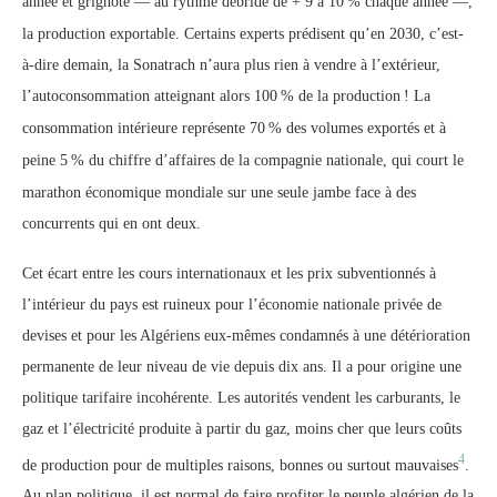
année et grignote — au rythme débridé de + 9 à 10
% chaque année —,
la production exportable. Certains experts prédisent qu’en 2030, c’est-
à-dire demain, la Sonatrach n’aura plus rien à vendre à l’extérieur,
l’autoconsommation atteignant alors 100
% de la production
! La
consommation intérieure représente 70
% des volumes exportés et à
peine 5
% du chiffre d’affaires de la compagnie nationale, qui court le
marathon économique mondiale sur une seule jambe face à des
concurrents qui en ont deux.
Cet écart entre les cours internationaux et les prix subventionnés à
l’intérieur du pays est ruineux pour l’économie nationale privée de
devises et pour les Algériens eux-mêmes condamnés à une détérioration
permanente de leur niveau de vie depuis dix ans. Il a pour origine une
politique tarifaire incohérente. Les autorités vendent les carburants, le
gaz et l’électricité produite à partir du gaz, moins cher que leurs coûts
4
de production pour de multiples raisons, bonnes ou surtout mauvaises
.
Au plan politique, il est normal de faire profiter le peuple algérien de la