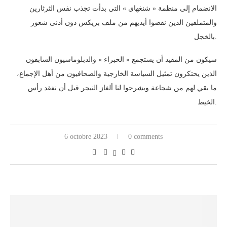
الانضمام إلى منظمة « شنغهاي » التي بدأت تجذب نفس الثرثارين
والمتملقين الذين نفضوا أيديهم من ملف بريكس دون أدنى شعور
بالخجل.
سيكون من المفيد أن يستجمع « الخبراء » والدبلوماسيون السابقون
الذين يحتكرون تمثيل السياسة الخارجية والصحافيون من أهل الإجماع،
ما بقي لهم من شجاعة ويشرحوا لنا ألغاز النيجر قبل أن نفقد رأس
الخيط.
6 octobre 2023
0 comments