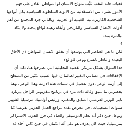
فغياب هاته النخب غيَّب نموذج الانسان او المواطن القادر على فهم
الأمور بشيء من الاستقلالية عن الابوية السلطوية السياسية بكل أنواعها
الشخصية الكاريزماتية، القبلية أو الحزبية، وبالتالي جرد المجتمع من أهم
أدوات الانعتاق السياسي والتاريخي وأبقاه رهينة لواقع يتجدد ولا يكاد
بالمرة يتبدد.
4
لكن ما هي العناصر التي بوسعها أن تخلق الانسان المواطن ذي الأفاق
البعيدة والناظر باتساع ووعي للواقع؟
هذا السؤال يشكل مرتكز القضية التحليلية التي نطرحها هنا، ذلك أن
الإخفاقات في مساعي التغيير لطالما رُد فيها السبب بكثير من التسطح
إلى أزمة الوعي، دون تفصيل في سمات هذه الازمة وهذا الوعي، وهنا
يحضرني ما سبق وقاله ذات مرة في برنامج تلفزيوني الراحل بيرنارد
تابي الوزير الفرنسي السابق والمغني، ورئيس أولمبيك مرسيليا الشهير
سنوات التسعينيات، في معرض نقده لتراجع العمل الحزبي بفرنسا كنا
ونوعا، حين ذكر أنه تعلم الموسيقى والغناء في فرع الحزب الاشتراكي
بمرسيليا، حيث كان يعزف هو على آلة الكمان في حين كاتن أخاه قد