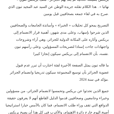
نهائيا ».. هذا الكلام نقلته جريدة الوطن عن السيد عبد المجيد تبون الذي
صرح به في لقاء جمعه بصحافيين قبل يومين.
التصريح يمحو كل تحليلات « الخبراء » وأساتذة الجامعات والصحافيين
الذين شرحوا بإسهاب، وعلى مدى شهور، أهمية قرار الانضمام إلى
بريكس وآثاره على المكانة الدولية للجزائر، وهي آراء وشروحات
واجتهادات جاءت إسنادا لتصريحات المسؤولين، وعلى رأسهم تبون
نفسه، بأن الانضمام إلى بريكس سيكون إنجازا كبيرا.
ما قاله تبون
يمثل الصفعة الأخيرة لفئة اختارت أن تبرر عدم قبول
عضوية الجزائر بأن توسيع المجموعة سيكون تدريجيا وانضمام الجزائر
مؤكد في سنة 2024.
جميع الذين تحدثوا عن بريكس وتحمسوا لانضمام الجزائر، من مسؤولين
وخبراء وجامعيين وصحافيين قدموا الدليل القاطع أنهم لا يعرفون حقيقة
الدوافع التي تقف وراء طلب الانضمام، فما كان بالأمس خيارا استراتيجيا
أصبح اليوم خارج دائرة الاهتمام، والأغرب في كل هذا أن يصبح بريكس