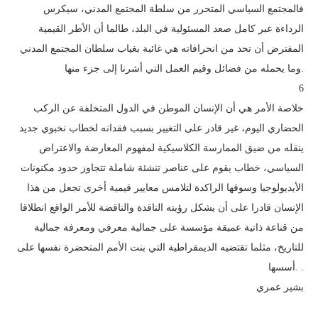
فالمجتمع السياسي المتحرر من سلطة المجتمع المدني، سيكرس
الرداءة عبر كامل صعد المسئولية في البلد، طالما أن الأطر القيمية
المفترض أن تحد من انحرافاته هي غائبة بغياب سلطان المجتمع المدني
وما يحمله من فضائل وقيم العمل التي أشرنا إلى جزء منها.
6
خلاصة الأمر هي أن الإنسان الموطن في الدول المتخلفة عن الركب
الحضاري اليوم، غير قادر على التغيير بسبب فقدانه لخطاب نخبوي جديد
ينقله من ضيق الممارسة الكلاسيكية لمفهوم المعارضة والاعتراض
السياسي، خطاب يقوم على عناصر تنشئة شاملة تتجاوز حدود مكنونات
الأيديولوجيا وسوقها الراكدة لتلامس معايير قيمية أخرى تجعل من هذا
الإنسان قادرا على أن يشكل رؤيته الناقدة والناقضة للأمر الواقع انطلاقا
من قناعة ذاتية عميقة مؤسسة على جمالية معرفي ومعرفة جمالية
للتاريخ، مثلما تقتضيه الديمقراطية التي بنت الأمم المتحضرة نفسها على
أسسها. .
بشير عمري
‪ ‬‬