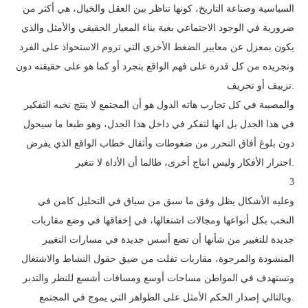
السياسية وصناعة التاريخ، كونها تناظر بين العقل والخيال، هي أكثر من
ضرورية في الوجود الاجتماعي بغية بناء المعيار الحقيقي والأمثل والذي
يكون بمعزل عن معايير الضغط الأخرى التي تروم الاستحواذ على الفرد
وتجريده من كل قدرة على فهم الواقع بتجرد أو كما هو على حقيقته دون
تزييف أو تحريف.
والمصيبة في كل تجارب هاته الدول هو أن المجتمع لا ينتج نخبه التفكير
في هذا الجدل بل انها لتفكر في داخل هذا الجدل، وهو طبعا ما سيحول
دون بلوغ أفاق التحرر من ضغوطات وأثقال خطاب الواقع الذي يفرض
اجترار الأفكار وليس انتاج أخرى، طالما أن الأداة لا تتغير.
3
وعليه الأشكال يظل وفق ما سبق من سياق في التحليل كامن في
النخب بكل أنواعها ومجالات اشتغالها، في إخفاقها في وضع مقاربات
جديدة للتغيير من شأنها أن تضع أسس جديدة في مسارات التغيير
المنشودة والمرجوة، مقاربات تفلت من ضيق حقول النشاط والاشتغال
وتستهدف في المواطن مساحات أوسع ومسافات أشسع للنظر والتدبر
وبالتالي إصدار الحكم الأمثل على الظواهر التي يموج في المجتمع.