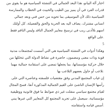
اختار آلة البيانو، هذا البعد الجمالي في التنشئة السياسية هو ما يقوي من
قدرات الفرد في أن يميز بين الطيب والخبيث في الخطاب والممارسة
السياسية ذلك لأن الموسيقى بما تحويه من حس فني وبعد جمالي
انساني مشترك، يضاف اليه بعد الحرية والحق والفضيلة، كل أولئك
اسهم بلاأدنى ريب في ترسيخ معايير الجمال الناقد وليس الناقم فقط
على الواقع.
5
وهكذا أدوات في التنشئة السياسية هي التي أسست لمجتمعات مدنية
قوية وذات معنى ومضمون، حاضرة في نشاط الدولة التي تتخللها من
خلال حركية مؤسساتها، بما يجعلها تمضي على استقامة جمالية مهما
تلاعب أو حاول بعضهم التلاعب بها.
إن غياب المجتمع المدني وفق مقتضيات فلسفته وعناصره التي على
رأسها الإنسان الناشئ على القيم الجمالية المذكورة آنفا، فسح المجال
لقيام مجتمع سياسي منفلت غير ذي ضوابط ما فوق قانونية ووظيفية
مؤسساتية، سيعمل على تجريد المجتمع كل المعايير التي عبرها يبني
أسس قيامه واستقامته.