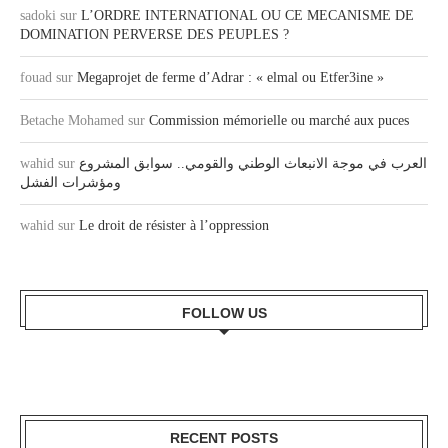
sadoki
sur
L’ORDRE INTERNATIONAL OU CE MECANISME DE
DOMINATION PERVERSE DES PEUPLES ?
fouad
sur
Megaprojet de ferme d’Adrar : « elmal ou Etfer3ine »
Betache Mohamed
sur
Commission mémorielle ou marché aux puces
wahid
sur
العرب في موجة الانبعاث الوطني والقومي.. سوابق المشروع
ومؤشرات الفشل
wahid
sur
Le droit de résister à l’oppression
FOLLOW US
RECENT POSTS