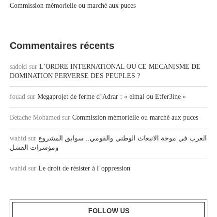
Commission mémorielle ou marché aux puces
Commentaires récents
sadoki
sur
L’ORDRE INTERNATIONAL OU CE MECANISME DE
DOMINATION PERVERSE DES PEUPLES ?
fouad
sur
Megaprojet de ferme d’Adrar : « elmal ou Etfer3ine »
Betache Mohamed
sur
Commission mémorielle ou marché aux puces
wahid
sur
العرب في موجة الانبعاث الوطني والقومي.. سوابق المشروع
ومؤشرات الفشل
wahid
sur
Le droit de résister à l’oppression
FOLLOW US