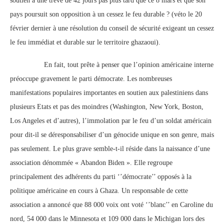
soutien à une trêve de 42 jours pas plus tard que ce 8 mars et que son
pays poursuit son opposition à un cessez le feu durable ? (véto le 20
février dernier à une résolution du conseil de sécurité exigeant un cessez
le feu immédiat et durable sur le territoire ghazaoui).
En fait, tout prête à penser que l’opinion américaine interne
préoccupe gravement le parti démocrate. Les nombreuses
manifestations populaires importantes en soutien aux palestiniens dans
plusieurs Etats et pas des moindres (Washington, New York, Boston,
Los Angeles et d’autres), l’immolation par le feu d’un soldat américain
pour dit-il se déresponsabiliser d’un génocide unique en son genre, mais
pas seulement. Le plus grave semble-t-il réside dans la naissance d’une
association dénommée « Abandon Biden ». Elle regroupe
principalement des adhérents du parti ‘’démocrate’’ opposés à la
politique américaine en cours à Ghaza. Un responsable de cette
association a annoncé que 88 000 voix ont voté ‘’blanc’’ en Caroline du
nord, 54 000 dans le Minnesota et 109 000 dans le Michigan lors des