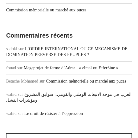
Commission mémorielle ou marché aux puces
Commentaires récents
sadoki
sur
L’ORDRE INTERNATIONAL OU CE MECANISME DE
DOMINATION PERVERSE DES PEUPLES ?
fouad
sur
Megaprojet de ferme d’Adrar : « elmal ou Etfer3ine »
Betache Mohamed
sur
Commission mémorielle ou marché aux puces
wahid
sur
العرب في موجة الانبعاث الوطني والقومي.. سوابق المشروع
ومؤشرات الفشل
wahid
sur
Le droit de résister à l’oppression