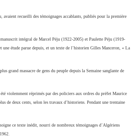
u, avaient recueilli des témoignages accablants, publiés pour la première
anuscrit intégral de Marcel Péju (1922-2005) et Paulette Péju (1919-
t une étude parue depuis, et un texte de l’historien Gilles Manceron, « La
e plus grand massacre de gens du peuple depuis la Semaine sanglante de
 été violemment réprimés par des policiers aux ordres du préfet Maurice
plus de deux cents, selon les travaux d’historiens. Pendant une trentaine
émoigne ce texte inédit, nourri de nombreux témoignages d’Algériens
 1962.