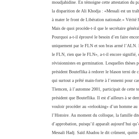
moudjahidine. En témoigne cette attestation du 
la disparition de Ali Khodja : «Messali est un traî
à mater le front de Libération nationale.» Vérité h
Mais de quoi procède-t-il que le secrétaire génér
Pourquoi a-t-il éprouvé le besoin d’en faire enco
uniquement par le FLN et son bras armé l’ALN. 
le FLN, rien que le FLN», a-t-il encore signifié
révisionnistes en germination. Lesquelles thèses po
président Bouteflika à redorer le blason terni de 
qui surtout a prêté main-forte à l’ennemi pour ca
Tlemcen, à l’automne 2001, participait de cette ten
président que Bouteflika. Il est d’ailleurs à se dem
vouloir procéder au «relooking» d’un homme au lo
l’Histoire. Au moment du colloque, la famille dite 
d’approbation, puisqu’il apparaît aujourd’hui qu’el
Messali Hadj. Saïd Abadou le dit crûment, quitte à