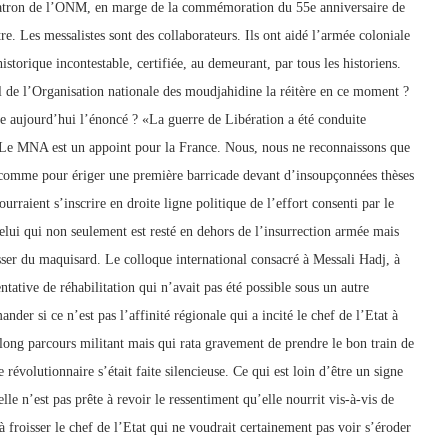
patron de l’ONM, en marge de la commémoration du 55e anniversaire de
tre. Les messalistes sont des collaborateurs. Ils ont aidé l’armée coloniale
istorique incontestable, certifiée, au demeurant, par tous les historiens.
al de l’Organisation nationale des moudjahidine la réitère en ce moment ?
re aujourd’hui l’énoncé ? «La guerre de Libération a été conduite
Le MNA est un appoint pour la France. Nous, nous ne reconnaissons que
, comme pour ériger une première barricade devant d’insoupçonnées thèses
urraient s’inscrire en droite ligne politique de l’effort consenti par le
celui qui non seulement est resté en dehors de l’insurrection armée mais
sser du maquisard. Le colloque international consacré à Messali Hadj, à
tative de réhabilitation qui n’avait pas été possible sous un autre
ander si ce n’est pas l’affinité régionale qui a incité le chef de l’Etat à
ng parcours militant mais qui rata gravement de prendre le bon train de
révolutionnaire s’était faite silencieuse. Ce qui est loin d’être un signe
le n’est pas prête à revoir le ressentiment qu’elle nourrit vis-à-vis de
 froisser le chef de l’Etat qui ne voudrait certainement pas voir s’éroder