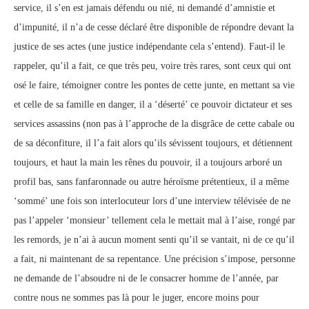
service, il s’en est jamais défendu ou nié, ni demandé d’amnistie et
d’impunité, il n’a de cesse déclaré être disponible de répondre devant la
justice de ses actes (une justice indépendante cela s’entend). Faut-il le
rappeler, qu’il a fait, ce que très peu, voire très rares, sont ceux qui ont
osé le faire, témoigner contre les pontes de cette junte, en mettant sa vie
et celle de sa famille en danger, il a ‘déserté’ ce pouvoir dictateur et ses
services assassins (non pas à l’approche de la disgrâce de cette cabale ou
de sa déconfiture, il l’a fait alors qu’ils sévissent toujours, et détiennent
toujours, et haut la main les rênes du pouvoir, il a toujours arboré un
profil bas, sans fanfaronnade ou autre héroïsme prétentieux, il a même
‘sommé’ une fois son interlocuteur lors d’une interview télévisée de ne
pas l’appeler ‘monsieur’ tellement cela le mettait mal à l’aise, rongé par
les remords, je n’ai à aucun moment senti qu’il se vantait, ni de ce qu’il
a fait, ni maintenant de sa repentance. Une précision s’impose, personne
ne demande de l’absoudre ni de le consacrer homme de l’année, par
contre nous ne sommes pas là pour le juger, encore moins pour