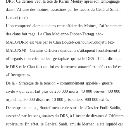
DRS. Ce dernier veut la tête de Karim Moulay après son témoignage
dans l’Affaire des moines, assassinés par les tueurs du Général Smain
Lamari (dcd).
L’on comprend alors que dans cette affaire des Moines, l’affrontement
des clans fait rage. Le Clan Medienne-Djbbar-Tartag( néo-
MALG/DRS) est visé par le Clan Boutef-Zerhouni-Koudjetti (ex-
MALG/SM) . Certains Officiers dissidents s’attaquent frontalement à
«l’organisation criminelle», gestapiste, qu’est le DRS. Il faut dire que
le DRS et le Clan fort qui lui est fortement amarré/arrimé/accroché est
«l’Instigateur»
De la « Stratégie de la tension » communément appelée « guerre
civile » qui avait fait plus de 250 000 morts, 40 000 veuves, 400 000
orphelins, 20 000 disparus, 10 000 prisonniers, 900 000 exilés.
De temps en temps, Boutef menace de sortir le «Dossier Fodil Saidi»,
assassiné par les sanguinaires du DRS, à l’instar de dizaines d’Officiers
supérieurs. En effet, le Général Saidi, ami de Merbah, a été liquidé car