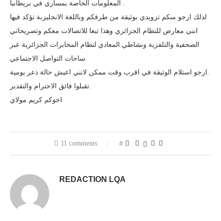
المعلومات الخاصة بمساري في بريطانيا .
لذلك ارجو منكم تزويدي بوثيقة من طرفكم وباللغة الانجليزبة تؤكد فيها
انني معارض للنظام الجزائري وهذا تبعا للاتصالات معكم وتصريحاتي
الصحفية والتلفزية ونشاطي المعادي لنظام المخابرات الجزائرية عبر
ساحات التواصل الاجتماعي.
ارجو استلام الوثيقة في اقرب وقت ممكن لانني اعيش حالة ذعر يومية.
تقبلوا فائق الاحترام والتقدير.
اخوكم كريم مولاي
11 comments
0
REDACTION LQA