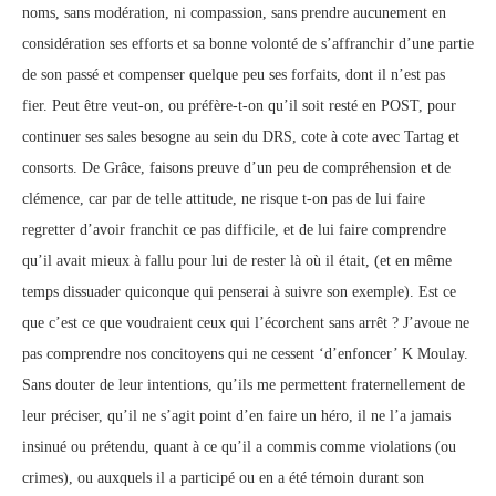
noms, sans modération, ni compassion, sans prendre aucunement en
considération ses efforts et sa bonne volonté de s’affranchir d’une partie
de son passé et compenser quelque peu ses forfaits, dont il n’est pas
fier. Peut être veut-on, ou préfère-t-on qu’il soit resté en POST, pour
continuer ses sales besogne au sein du DRS, cote à cote avec Tartag et
consorts. De Grâce, faisons preuve d’un peu de compréhension et de
clémence, car par de telle attitude, ne risque t-on pas de lui faire
regretter d’avoir franchit ce pas difficile, et de lui faire comprendre
qu’il avait mieux à fallu pour lui de rester là où il était, (et en même
temps dissuader quiconque qui penserai à suivre son exemple). Est ce
que c’est ce que voudraient ceux qui l’écorchent sans arrêt ? J’avoue ne
pas comprendre nos concitoyens qui ne cessent ‘d’enfoncer’ K Moulay.
Sans douter de leur intentions, qu’ils me permettent fraternellement de
leur préciser, qu’il ne s’agit point d’en faire un héro, il ne l’a jamais
insinué ou prétendu, quant à ce qu’il a commis comme violations (ou
crimes), ou auxquels il a participé ou en a été témoin durant son