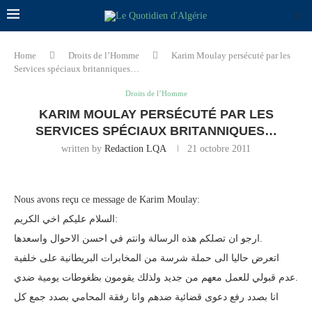
Home
Droits de l’Homme
Karim Moulay persécuté par les
Services spéciaux britanniques…
Droits de l’Homme
KARIM MOULAY PERSÉCUTÉ PAR LES
SERVICES SPÉCIAUX BRITANNIQUES…
written by
Redaction LQA
21 octobre 2011
Nous avons reçu ce message de Karim Moulay:
السلام عليكم اخي الكريم:
ارجو ان تصلكم هذه الرسالة وانتم في احسن الاحوال واسعدها.
اتعرض حاليا الى حملة شرسة من المخابرات البريطانية على خلفية
عدم قبولي للعمل معهم من جديد ولذلك يقومون بظغوطات يومية ضدي.
انا بصدد رفع دعوى قضائية ضدهم وانا رفقة المحامي بصدد جمع كل