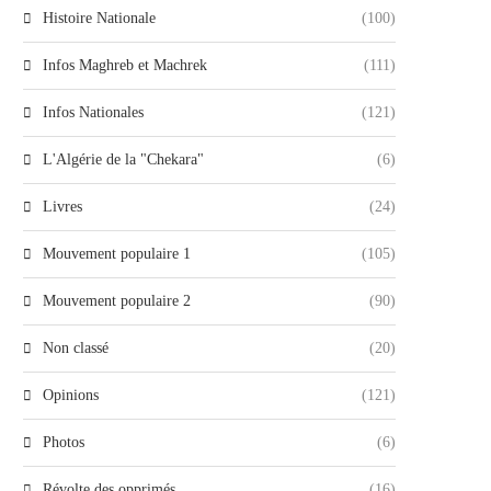
Histoire Nationale
(100)
Infos Maghreb et Machrek
(111)
Infos Nationales
(121)
L'Algérie de la "Chekara"
(6)
Livres
(24)
Mouvement populaire 1
(105)
Mouvement populaire 2
(90)
Non classé
(20)
Opinions
(121)
Photos
(6)
Révolte des opprimés
(16)