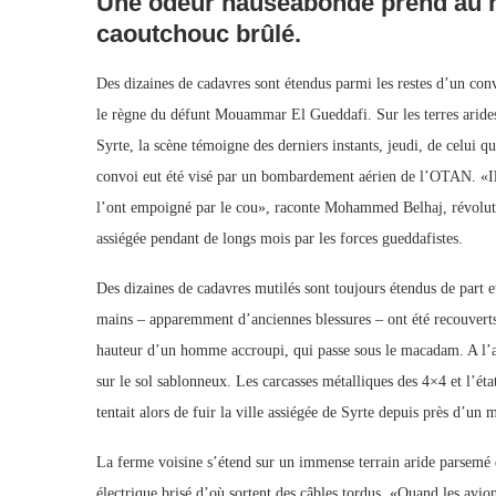
Une odeur nauséabonde prend au n
caoutchouc brûlé.
Des dizaines de cadavres sont étendus parmi les restes d’un convo
le règne du défunt Mouammar El Gueddafi. Sur les terres arides 
Syrte, la scène témoigne des derniers instants, jeudi, de celui 
convoi eut été visé par un bombardement aérien de l’OTAN. «Il 
l’ont empoigné par le cou», raconte Mohammed Belhaj, révolution
assiégée pendant de longs mois par les forces gueddafistes.
Des dizaines de cadavres mutilés sont toujours étendus de part e
mains – apparemment d’anciennes blessures – ont été recouverts 
hauteur d’un homme accroupi, qui passe sous le macadam. A l’au
sur le sol sablonneux. Les carcasses métalliques des 4×4 et l’état
tentait alors de fuir la ville assiégée de Syrte depuis près d’un
La ferme voisine s’étend sur un immense terrain aride parsemé 
électrique brisé d’où sortent des câbles tordus. «Quand les avio