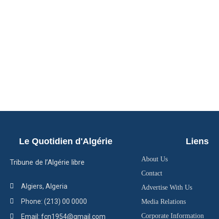
Le Quotidien d'Algérie
Liens
About Us
Tribune de l’Algérie libre
Contact
Algiers, Algeria
Advertise With Us
Phone: (213) 00 0000
Media Relations
Corporate Information
Email: fcn1954@gmail.com