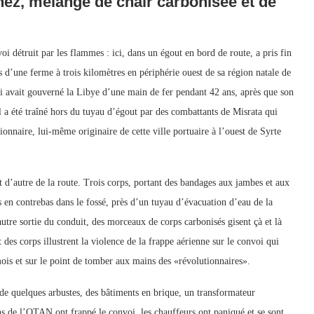
ez, mélange de chair carbonisée et de
i détruit par les flammes : ici, dans un égout en bord de route, a pris fin
d’une ferme à trois kilomètres en périphérie ouest de sa région natale de
qui avait gouverné la Libye d’une main de fer pendant 42 ans, après que son
a été traîné hors du tuyau d’égout par des combattants de Misrata qui
naire, lui-même originaire de cette ville portuaire à l’ouest de Syrte
t d’autre de la route. Trois corps, portant des bandages aux jambes et aux
en contrebas dans le fossé, près d’un tuyau d’évacuation d’eau de la
tre sortie du conduit, des morceaux de corps carbonisés gisent çà et là
 des corps illustrent la violence de la frappe aérienne sur le convoi qui
 mois et sur le point de tomber aux mains des «révolutionnaires».
de quelques arbustes, des bâtiments en brique, un transformateur
ns de l’OTAN ont frappé le convoi, les chauffeurs ont paniqué et se sont