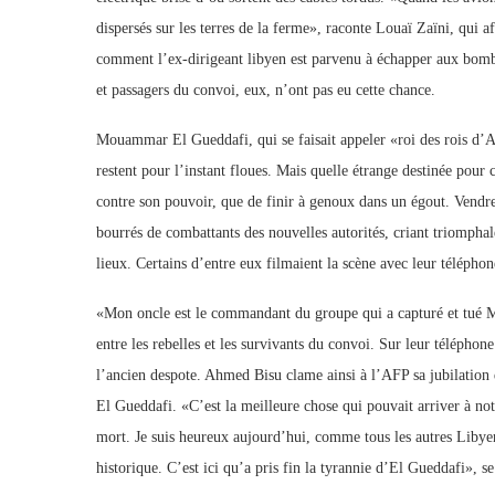
dispersés sur les terres de la ferme», raconte Louaï Zaïni, qui af
comment l’ex-dirigeant libyen est parvenu à échapper aux bombe
et passagers du convoi, eux, n’ont pas eu cette chance.
Mouammar El Gueddafi, qui se faisait appeler «roi des rois d’Afr
restent pour l’instant floues. Mais quelle étrange destinée pour c
contre son pouvoir, que de finir à genoux dans un égout. Vendred
bourrés de combattants des nouvelles autorités, criant triompha
lieux. Certains d’entre eux filmaient la scène avec leur téléphon
«Mon oncle est le commandant du groupe qui a capturé et tué M
entre les rebelles et les survivants du convoi. Sur leur téléphon
l’ancien despote. Ahmed Bisu clame ainsi à l’AFP sa jubilation d
El Gueddafi. «C’est la meilleure chose qui pouvait arriver à not
mort. Je suis heureux aujourd’hui, comme tous les autres Libyens
historique. C’est ici qu’a pris fin la tyrannie d’El Gueddafi», 