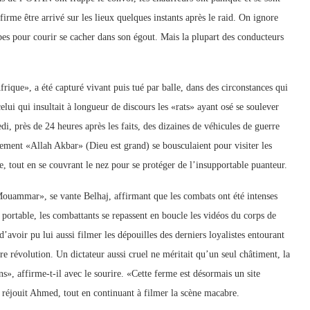
firme être arrivé sur les lieux quelques instants après le raid. On ignore
s pour courir se cacher dans son égout. Mais la plupart des conducteurs
ique», a été capturé vivant puis tué par balle, dans des circonstances qui
elui qui insultait à longueur de discours les «rats» ayant osé se soulever
i, près de 24 heures après les faits, des dizaines de véhicules de guerre
lement «Allah Akbar» (Dieu est grand) se bousculaient pour visiter les
e, tout en se couvrant le nez pour se protéger de l’insupportable puanteur.
ouammar», se vante Belhaj, affirmant que les combats ont été intenses
e portable, les combattants se repassent en boucle les vidéos du corps de
’avoir pu lui aussi filmer les dépouilles des derniers loyalistes entourant
re révolution. Un dictateur aussi cruel ne méritait qu’un seul châtiment, la
», affirme-t-il avec le sourire. «Cette ferme est désormais un site
se réjouit Ahmed, tout en continuant à filmer la scène macabre.