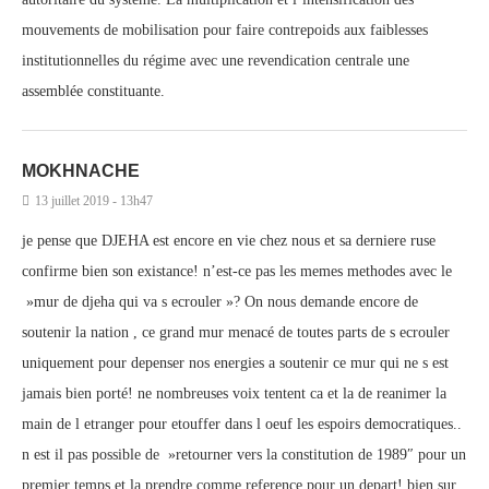
mouvements de mobilisation pour faire contrepoids aux faiblesses
institutionnelles du régime avec une revendication centrale une
assemblée constituante.
MOKHNACHE
13 juillet 2019 - 13h47
je pense que DJEHA est encore en vie chez nous et sa derniere ruse
confirme bien son existance! n’est-ce pas les memes methodes avec le
»mur de djeha qui va s ecrouler »? On nous demande encore de
soutenir la nation , ce grand mur menacé de toutes parts de s ecrouler
uniquement pour depenser nos energies a soutenir ce mur qui ne s est
jamais bien porté! ne nombreuses voix tentent ca et la de reanimer la
main de l etranger pour etouffer dans l oeuf les espoirs democratiques..
n est il pas possible de »retourner vers la constitution de 1989″ pour un
premier temps et la prendre comme reference pour un depart! bien sur