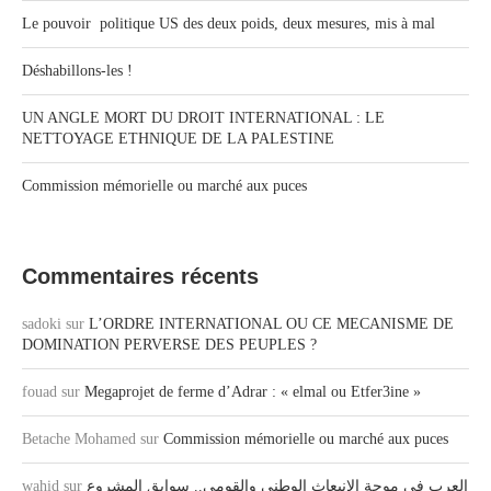
Le pouvoir politique US des deux poids, deux mesures, mis à mal
Déshabillons-les !
UN ANGLE MORT DU DROIT INTERNATIONAL : LE
NETTOYAGE ETHNIQUE DE LA PALESTINE
Commission mémorielle ou marché aux puces
Commentaires récents
sadoki
sur
L’ORDRE INTERNATIONAL OU CE MECANISME DE
DOMINATION PERVERSE DES PEUPLES ?
fouad
sur
Megaprojet de ferme d’Adrar : « elmal ou Etfer3ine »
Betache Mohamed
sur
Commission mémorielle ou marché aux puces
wahid
sur
العرب في موجة الانبعاث الوطني والقومي.. سوابق المشروع