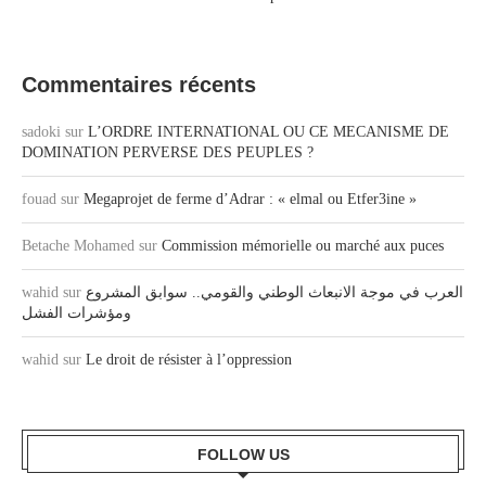
Commentaires récents
sadoki
sur
L’ORDRE INTERNATIONAL OU CE MECANISME DE
DOMINATION PERVERSE DES PEUPLES ?
fouad
sur
Megaprojet de ferme d’Adrar : « elmal ou Etfer3ine »
Betache Mohamed
sur
Commission mémorielle ou marché aux puces
wahid
sur
العرب في موجة الانبعاث الوطني والقومي.. سوابق المشروع
ومؤشرات الفشل
wahid
sur
Le droit de résister à l’oppression
FOLLOW US