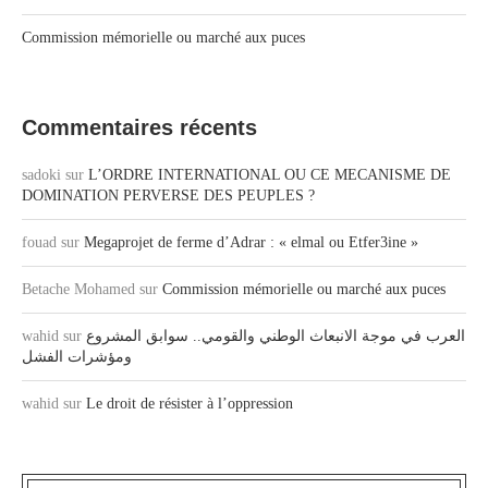
Commission mémorielle ou marché aux puces
Commentaires récents
sadoki
sur
L’ORDRE INTERNATIONAL OU CE MECANISME DE
DOMINATION PERVERSE DES PEUPLES ?
fouad
sur
Megaprojet de ferme d’Adrar : « elmal ou Etfer3ine »
Betache Mohamed
sur
Commission mémorielle ou marché aux puces
wahid
sur
العرب في موجة الانبعاث الوطني والقومي.. سوابق المشروع
ومؤشرات الفشل
wahid
sur
Le droit de résister à l’oppression