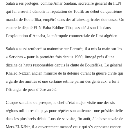
Salah a ses protégés, comme Amar Saidani, secrétaire général du FLN
qui lui a servi à démolir la réputation de Toufik au début du quatrième
mandat de Bouteflika, empêtré dans des affaires agricoles douteuses. Ou
encore le député FLN Baba-Eddine Tiba, associé à son fils dans
l’exploitation d’Annaba, la métropole commerciale de l’est algérien.
Salah a aussi renforcé sa mainmise sur l’armée, il a mis la main sur les
« Services » pour la première fois depuis 1960, limogé près d’une
dizaine de hauts responsables depuis la chute de Bouteflika. Le général
Khaled Nezzar, ancien ministre de la défense durant la guerre civile qui
a gardé des amitiés et une certaine estime parmi des généraux, a fui à
l’étranger de peur d’être arrêté.
Chaque semaine ou presque, le chef d’état-major visite une des six
régions militaires du pays pour répéter son antienne : une présidentielle
dans les plus brefs délais. Lors de sa visite, fin août, à la base navale de
Mers-El-Kébir, il a ouvertement menacé ceux qui s’y opposent encore.