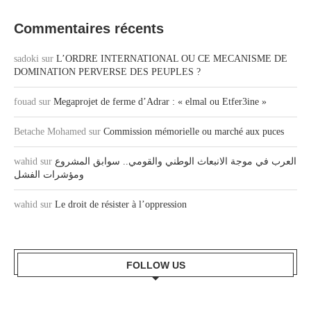
Commentaires récents
sadoki
sur
L’ORDRE INTERNATIONAL OU CE MECANISME DE
DOMINATION PERVERSE DES PEUPLES ?
fouad
sur
Megaprojet de ferme d’Adrar : « elmal ou Etfer3ine »
Betache Mohamed
sur
Commission mémorielle ou marché aux puces
wahid
sur
العرب في موجة الانبعاث الوطني والقومي.. سوابق المشروع
ومؤشرات الفشل
wahid
sur
Le droit de résister à l’oppression
FOLLOW US