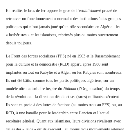
En réalité, le bras de fer oppose le gros de l’
establishment
pressé de
retrouver un fonctionnement « normal » des institutions à des groupes
politiques qui n’ont jamais joué qu’un rôle secondaire en Algérie : les
« berbéristes » et les islamistes, réprimés plus ou moins ouvertement
depuis toujours.
Le Front des forces socialistes (FFS) né en 1963 et le Rassemblement
pour la culture et la démocratie (RCD) apparu après 1980 sont
implantés surtout en Kabylie et à Alger, où les Kabyles sont nombreux.
Ils ont été bâtis, comme tous les partis politiques algériens, sur un
modèle ultra-autoritaire inspiré du
Nidham
(l’Organisation) du temps
de la révolution : la direction décide et ses (rares) militants exécutent.
Ils sont en proie à des luttes de factions (au moins trois au FFS) ou, au
RCD, à une bataille pour le leadership entre l’ancien et l’actuel
secrétaire général. Quant aux islamistes, leurs divisions rivalisent avec
celles des « laïcs » qu’ils exècrent : au moins trois mouvements relèvent