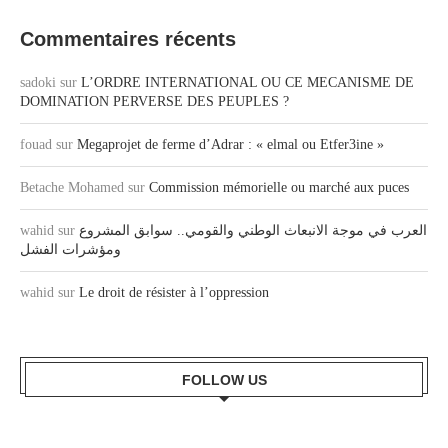
Commentaires récents
sadoki
sur
L’ORDRE INTERNATIONAL OU CE MECANISME DE
DOMINATION PERVERSE DES PEUPLES ?
fouad
sur
Megaprojet de ferme d’Adrar : « elmal ou Etfer3ine »
Betache Mohamed
sur
Commission mémorielle ou marché aux puces
wahid
sur
العرب في موجة الانبعاث الوطني والقومي.. سوابق المشروع
ومؤشرات الفشل
wahid
sur
Le droit de résister à l’oppression
FOLLOW US