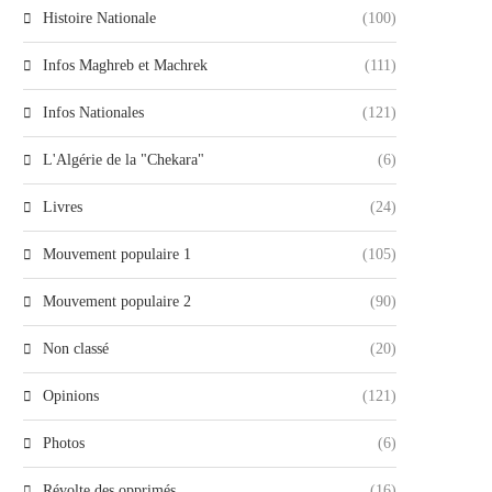
Histoire Nationale
(100)
Infos Maghreb et Machrek
(111)
Infos Nationales
(121)
L'Algérie de la "Chekara"
(6)
Livres
(24)
Mouvement populaire 1
(105)
Mouvement populaire 2
(90)
Non classé
(20)
Opinions
(121)
Photos
(6)
Révolte des opprimés
(16)