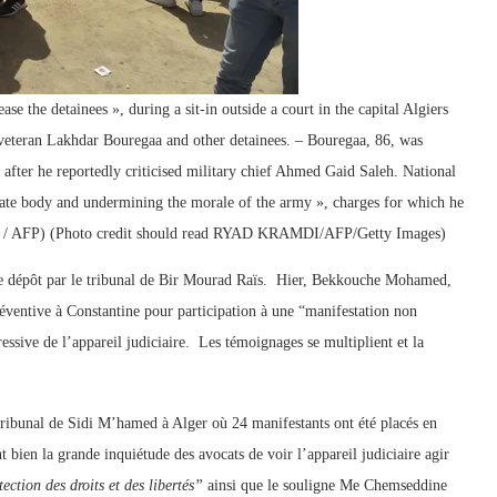
se the detainees », during a sit-in outside a court in the capital Algiers
 veteran Lakhdar Bouregaa and other detainees. – Bouregaa, 86, was
 after he reportedly criticised military chief Ahmed Gaid Saleh. National
 state body and undermining the morale of the army », charges for which he
I / AFP) (Photo credit should read RYAD KRAMDI/AFP/Getty Images)
e dépôt par le tribunal de Bir Mourad Raïs. Hier, Bekkouche Mohamed,
ventive à Constantine pour participation à une “manifestation non
ressive de l’appareil judiciaire. Les témoignages se multiplient et la
tribunal de Sidi M’hamed à Alger où 24 manifestants ont été placés en
t bien la grande inquiétude des avocats de voir l’appareil judiciaire agir
ection des droits et des libertés”
ainsi que le souligne Me Chemseddine