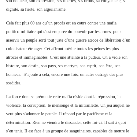
son honneur, son expression, ses libertés, ses droits, sa citoyenneté, sa
dignité, sa fierté, son algérianisme.
Cela fait plus 60 ans qu’un procès est en cours contre une mafia
politico-militaire qui s’est emparée du pouvoir par les armes, pour
asservir un peuple sorti tout juste d’une guerre atroce de libération d’un
colonisateur étranger. Cet affront mérite toutes les peines les plus
atroces et inimaginables. C’est une atteinte à la pudeur. On a violé son
histoire, son destin, son pays, ses martyrs, son esprit, son être, son
honneur. S’ajoute à cela, encore une fois, un autre outrage des plus
sordides.
La force dont se prémunie cette mafia réside dont la répression, la
violence, la corruption, le mensonge et la mitraillette. Un jeu auquel ne
veut plus s’adonner le peuple. Il répond par le pacifisme et la
détermination. Rien ne viendra le dissuader, cette foi-ci. Il sait à quoi
s’en tenir. Il est face à un groupe de sanguinaires, capables de mettre le