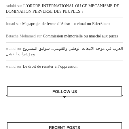
sadoki
sur
L’ORDRE INTERNATIONAL OU CE MECANISME DE
DOMINATION PERVERSE DES PEUPLES ?
fouad
sur
Megaprojet de ferme d’Adrar : « elmal ou Etfer3ine »
Betache Mohamed
sur
Commission mémorielle ou marché aux puces
wahid
sur
العرب في موجة الانبعاث الوطني والقومي.. سوابق المشروع
ومؤشرات الفشل
wahid
sur
Le droit de résister à l’oppression
FOLLOW US
RECENT POSTS