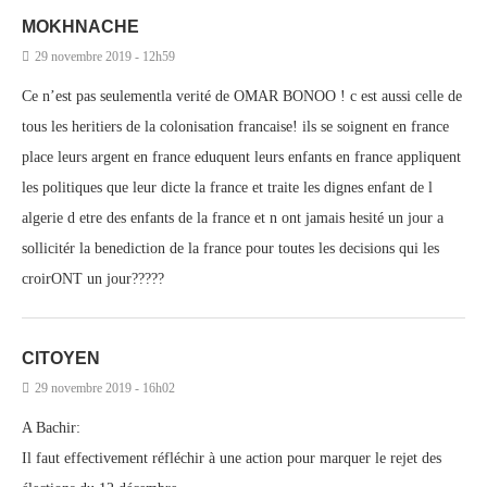
MOKHNACHE
29 novembre 2019 - 12h59
Ce n’est pas seulementla verité de OMAR BONOO ! c est aussi celle de
tous les heritiers de la colonisation francaise! ils se soignent en france
place leurs argent en france eduquent leurs enfants en france appliquent
les politiques que leur dicte la france et traite les dignes enfant de l
algerie d etre des enfants de la france et n ont jamais hesité un jour a
sollicitér la benediction de la france pour toutes les decisions qui les
croirONT un jour?????
CITOYEN
29 novembre 2019 - 16h02
A Bachir:
Il faut effectivement réfléchir à une action pour marquer le rejet des