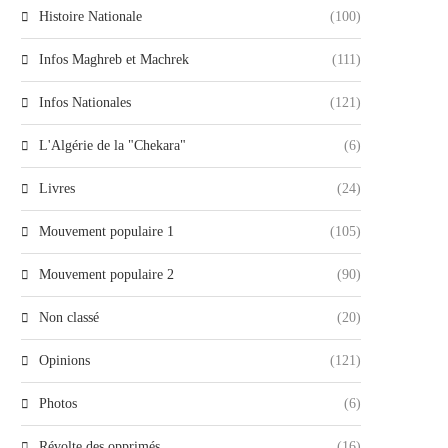
Histoire Nationale
(100)
Infos Maghreb et Machrek
(111)
Infos Nationales
(121)
L'Algérie de la "Chekara"
(6)
Livres
(24)
Mouvement populaire 1
(105)
Mouvement populaire 2
(90)
Non classé
(20)
Opinions
(121)
Photos
(6)
Révolte des opprimés
(16)