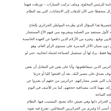
نتخابية للرئيس المخلوع، وملف تركيب السيارات – تورطت فيهما
ل متحفظا حتى الآن للذهاب إلى الانتخابات، التي يعد النظام
يختصرها هذا السؤال الذي يطرحه المواطن الجزائري بإلحاح.
ه كأول مستفيد من العملية ومقربوه بمن فيهم الأخ المستشار
ايين توقيع ـ وغيره من الأزلام الذين دافعوا عن العهدة الخامسة
 دون نسيان الآثار المدمرة على مستوى الرأي العام، وهو
فقط، يراد لها أن تستعمل كشماعة لحملة انتخابية، حتى لو
ائريين الذين سيقاطعونها، وأنا على يقين في المقابل أن بعض
ف بصدق على مصير البلد، بعد أن اقتنعوا كليا أو جزئيا
سباب التي تفسر مشاركتهم. جزائريين من حقهم أن يعبروا عن
ة، مهما كانت مصداقية حججهم، كما بدر للأسف في اليوم
ي الجزائر ذاتها وهي تعيش حالة تشنج، المتسبب فيها، النظام
نى أنا وغيري من الجزائريين المتفائلين، نقترع فيه بقوة،