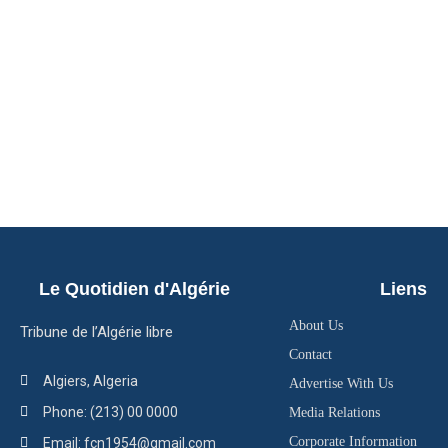
Le Quotidien d'Algérie
Liens
About Us
Tribune de l’Algérie libre
Contact
Algiers, Algeria
Advertise With Us
Phone: (213) 00 0000
Media Relations
Corporate Information
Email: fcn1954@gmail.com