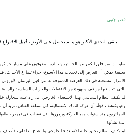
ناصر جابي
ليبقى التحدي الأكبر هو ما سيحصل على الأرض، قُبيل الاقتراع ف
تطورات تثير قلق الكثير من الجزائريين، الذين يتخوفون على مسار حراكه
سلمية يمكن أن تتعرض إلى تحديات هذا الأسبوع، جراء تسارع الأحداث، قبيل
الابتزاز. مستغلة في ذلك الفرصة الممنوحة لها من قبل البرلمان الأوروبي 
التي اتخذ فيها مواقف معهودة من الاعتقالات والحريات السياسية والدينية، في الكثير من الدول وليس الجزائر فقط.
لم يكتف النظام السياسي بهذا الاستعداء الخارجي، بل زاد عليه بمحاولة خ
وهو يكتشف فجأة أن حركة الماك الانفصالية، في منطقة القبائل، تريد أن
الجزائريون منذ سنوات هذه الحركة ورموزها التي فشلت في تمرير خطابها و
منذ نشأتها.
لم يكتف النظام بخلق حالة الاستعداء الخارجي والتشنج الداخلي، فأضاف 