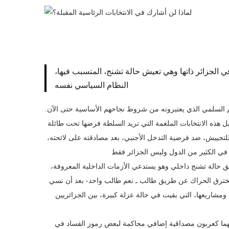
ي الجزائر ذاتها وهي تعيش حالة تشنج، المتسبب فيها،
النظام السياسي نفسه
م السلمي الذي يعتبرونه من شروط نجاحهم الأساسية حتى الآن.
 هذه الانتخابات الملغمة التي تريد السلطة فرضها تحت طائلة
للتجييش، ضد فرضية التدخل الأجنبي، بعد مصادقته على لائحته،
لق حالة تشنج داخلي وهو يستدعي الأزمات الداخلية المعروفة،
 تخترق الحراك عن طريق طالب ـ نعم طالب واحد- بعد أن نسي
مشاريعها، التي بقيت في حالة عزلة كبيرة، بين الجزائريين
لهما كعربون مصداقية إضافي محاكمة لبعض رموز الفساد في