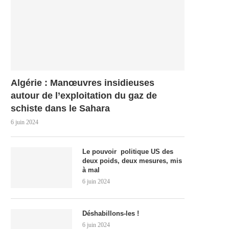
Algérie : Manœuvres insidieuses
autour de l’exploitation du gaz de
schiste dans le Sahara
6 juin 2024
Le pouvoir politique US des
deux poids, deux mesures, mis
à mal
6 juin 2024
Déshabillons-les !
6 juin 2024