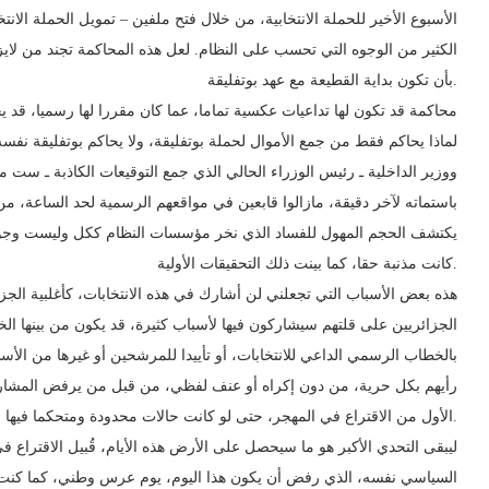
الأسبوع الأخير للحملة الانتخابية، من خلال فتح ملفين – تمويل الحملة الا
الكثير من الوجوه التي تحسب على النظام. لعل هذه المحاكمة تجند من لايزا
بأن تكون بداية القطيعة مع عهد بوتفليقة.
محاكمة قد تكون لها تداعيات عكسية تماما، عما كان مقررا لها رسميا، قد 
لماذا يحاكم فقط من جمع الأموال لحملة بوتفليقة، ولا يحاكم بوتفليقة نفس
ووزير الداخلية ـ رئيس الوزراء الحالي الذي جمع التوقيعات الكاذبة ـ ست مل
باستماته لآخر دقيقة، مازالوا قابعين في مواقعهم الرسمية لحد الساعة، من
يكتشف الحجم المهول للفساد الذي نخر مؤسسات النظام ككل وليست وجوها 
كانت مذنبة حقا، كما بينت ذلك التحقيقات الأولية.
هذه بعض الأسباب التي تجعلني لن أشارك في هذه الانتخابات، كأغلبية الجز
الجزائريين على قلتهم سيشاركون فيها لأسباب كثيرة، قد يكون من بينها الخو
بالخطاب الرسمي الداعي للانتخابات، أو تأييدا للمرشحين أو غيرها من الأ
رأيهم بكل حرية، من دون إكراه أو عنف لفظي، من قبل من يرفض المشارك
الأول من الاقتراع في المهجر، حتى لو كانت حالات محدودة ومتحكما فيها لحد الساعة.
ليبقى التحدي الأكبر هو ما سيحصل على الأرض هذه الأيام، قُبيل الاقتراع ف
السياسي نفسه، الذي رفض أن يكون هذا اليوم، يوم عرس وطني، كما كنت أتم