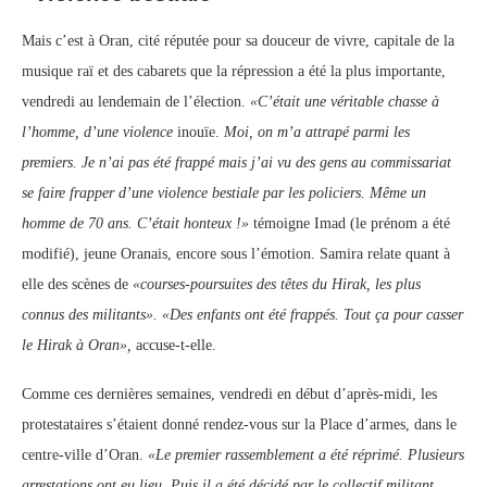
Mais c’est à Oran, cité réputée pour sa douceur de vivre, capitale de la
musique raï et des cabarets que la répression a été la plus importante,
vendredi au lendemain de l’élection.
«C’était une véritable chasse à
l’homme, d’une violence
inouïe.
Moi, on m’a attrapé parmi les
premiers. Je n’ai pas été frappé mais j’ai vu des gens au commissariat
se faire frapper d’une violence bestiale par les policiers. Même un
homme de 70 ans. C’était honteux !»
témoigne Imad (le prénom a été
modifié), jeune Oranais, encore sous l’émotion. Samira relate quant à
elle des scènes de
«courses-poursuites des têtes du Hirak, les plus
connus des militants». «Des enfants ont été frappés. Tout ça pour casser
le Hirak à Oran»,
accuse-t-elle.
Comme ces dernières semaines, vendredi en début d’après-midi, les
protestataires s’étaient donné rendez-vous sur la Place d’armes, dans le
centre-ville d’Oran.
«Le premier rassemblement a été réprimé. Plusieurs
arrestations ont eu lieu. Puis il a été décidé par le collectif militant