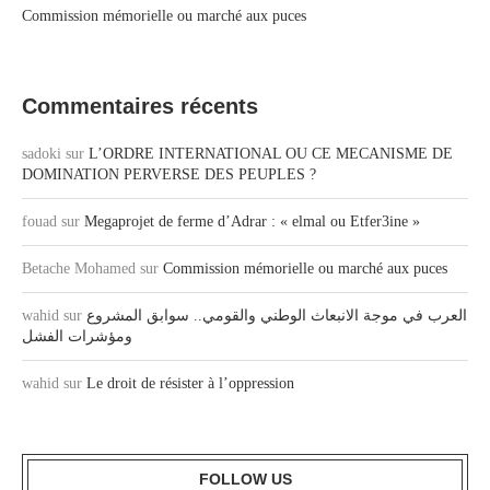
Commission mémorielle ou marché aux puces
Commentaires récents
sadoki
sur
L’ORDRE INTERNATIONAL OU CE MECANISME DE
DOMINATION PERVERSE DES PEUPLES ?
fouad
sur
Megaprojet de ferme d’Adrar : « elmal ou Etfer3ine »
Betache Mohamed
sur
Commission mémorielle ou marché aux puces
wahid
sur
العرب في موجة الانبعاث الوطني والقومي.. سوابق المشروع
ومؤشرات الفشل
wahid
sur
Le droit de résister à l’oppression
FOLLOW US