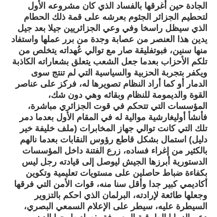
الجادة حين أغرقها بالفساد الذي كان مشروعه الأول
لتحطيم الجزائر الجثوم بعرشه على قمة ذلك الحطام
الذي سيظل راسخا وفي وعي الجزائريين جيلا بعد جيل
يدين هذا العنصر من عصابة وجدة من برر عملها واستفاد
منها سنين، فبوتفليقة صار مع توالي عُهداته يتخلص من
تلكم الأحزاب بعدما جعل الشعب يتعلق بشعاراته الكاذبة
ويكفر بتجربة الحزبية والسياسية التي لم تنتج سوى
الدمار أو كما أراد النظام تصويرها له، فركز على عناصر
القوة والديمومة للنظام وبقائه وهي دون شك،
المؤسسات التي تتحكم في قوت الجزائري مباشرة،
فأنشأ أوليغارشية موالية له في المقام الأول بعدما دمر
تلك التي كانت توالي جهاز المخابرات (ملف خليفة خير
دليل) استمال بشكل قاطع رؤوس النقابات بعدما نالهم
بالكثير من إغراء فساده، زرع الفتنة داخل المؤسسات
الدستورية أبرزها الجيش ليوصل إلى قيادته رجل ليس
بكفاءة ضباط حاصلين على مستويات تعليمية وتكوين
أكاديمي كبير جدا وأقل سنا منه، قوات الأمن التي فرقها
وجعلها طائعة لإرادته، البرلمان الذي احكم بالتزوير
السيطرة عليه، سيطر على الإعلام السمعي البصري،