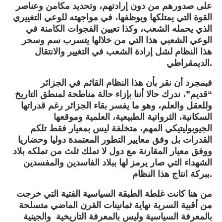
على صدورهم من دون إرادتهم، وتحديد مكامن وعناصر
القوة التي يمتلكها ويوظفها، في مواجهته للوعي التغييري
الذي يحمله الشعب، وكذا تعيين الفجوات الكامنة في
الوعي الشعبي هذا التي من خلالها يتسرب سم وسحر
هذا النظام لشل إرادة الشعب في التغيير والانتقال
الديمقراطي.
فبمجرد أن نقر بأن هذا النظام القائم في الجزائر
“قديم”، ندرك حالا أننا بإزاء حالة مناطحة لمنطق التاريخ
وللعقل والعلم، وهو ما يفسر بقاء الجزائر رغم قدراتها
السكانية، الثرواتية الطبيعية، العلمية وموقعها
الجيوبوليتيكي المهم، متخلفة ليس بمعيار فقط تلكم
القدرات بل وفق معايير التطور المعتمدة دوليا وحضاريا
ووفق معيار المقارنة مع دول لا تملك ثلث من تملكه بلاد
الشهداء التي صار يرمز لها ببلاد الفاسدين والمفسدين
ببركة انتاج هذا النظام.
من هنا كانت غلطة الطبقة السياسية الفتية التي خرجت
من أقبية السرية نهاية ثمانينات القرن الماضي متسلحة
بالمعرفة السياسية وليس بالمعرفة التاريخية والجينية