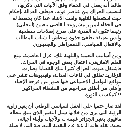
طالما أنه يعمل في الخفاء وفق الآليات التي ذكرنها،
لتنضيب الحراك من عناصر قوته، فوظف العدالة بإحكام
حيث استعملها للتلهية ولفت الانتباه عما كان يخطط له
في الخفاء لتمرير مشروعه القاضي بتعيين (انتخابي)
رئيسا تكون له القدرة على طرح إصلاحات سطحية
وليس عميقة تطفئ جذوة وعطش الشباب المطالب
بالانتقال السياسي، الدمقراطي والجمهوري.
ومن أساليب التعمية والتلهية تلك، عزل العاصمة، منع
العلم الامازيغي، اعتقال بعض الوجوه في الحراك،
فاشتغل صوت الحراك كثيرا بتلك القضايا وصارت
الزغاريد تطلق في قاعات العدالة، وفيديوهات تنشر على
مواقع التواصل الاجتماعي فيها صور عن فرحة الإحياء
وأهلي من أطلق سراحهم من النشطاء الحراكيين
كمكسب للثورة !!
لقد صار حتميا على العقل لسياسي الوطني أن يغير زاوية
الرؤية التي يرى من خلالها سبل التغيير الذي يليق بنظام
مافيوي يعتبر الجزائر غنيمة له ولأجياله وأبناء أجياله،
بحيث تقلع هاته الرؤية عن النقدية المعرفية التي لا صلة