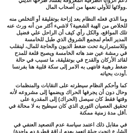
دعم الزوايا الطرقية المعروفة بفساد طرحها الديني
وولائها للأولي نعمها من أصحاب المال.
وما الذي فعله النظام بعد إزاحة بوتفليقة أو التخلص منه
للخلاص من الهبة الشعبية؟ لاشيء أكثر من أنه ورث عنه
تلك المواقع، والكل رأي كيف أن الراحل علي فضيل
المدير العام لمجمع الشروق الذي طبل للخامسة
وللاستمرارية تحت ضغط الديون والحاجة للمال، لينقلب
في رمشة عين ضد هاته الخامسة ويصبح قلعة للمدح
لقائد الأركان والقدح في بوتفليقة، ما تسبب في حالة
ضغط رهيبة فانتهى به الامر إلى سكة قلبية هنا بفرنسا
أودت بحياته.
كما وأحكم النظام سيطرته على النقابات والمنظمات
وحال دون أن يجرفها الحراك ويضمها إلى مشروعه لأنه
وقتها فقط كان سيصل (الحراك) إلى المقدرة على
تحقيق العصيان الثوري الذي كان سيطيح به لا محالة في
أقل مدة زمنية ممكنة.
في مقابل ذلك اعتمد سياسة عدم التصعيد العنفي في
الشارع (تحت حيلة اتعهد بعدم إراقة قطرة دم واحدة)