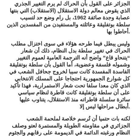
الجزائر على القول بأن الحراك لم يرم التغيير الجذري
الذي يقوض معالم دولة الاستقلال (الاستقلاب) التي بنتها
عصابة وجدة صائفة 1962، بل رام وضع حد لتسيب
سلطة بوتفليقة وعائلته والمستفيدن من المفسدين الذين
أحاطوا بها.
وليس يبطل فيما طرحه هؤلاء في سوى اختزال مطلب
الحراك في تغيير سلطة بدل النظام، ذلك أن شعار
“يتنحاو قاع” واضح أنه الترجمة العامية لعموم التغيير
وشموله فلسفة وعضوية، أما القول بأن سلطة بوتفليقة
الفاسدة المفسدة كانت سببا لخروج جحافل الشعب في
كل شوارع الجمهورية احتجاجا على المسلك الانتخابي
الذي كان معدا سلفا تحت شعار الاستمرارية، فهذا تأكيد
على أن سلطة بوتفليقة كانت قاطرة لنظام سياسي
سائرة سلسلة قاطراته منذ الاستقلال، يتناوب عليها
أبطال مراحلها ليس إلا.
لكنه بات حتميا أن تُرسم خلاصة لملحمة الشعب
الجزائري في مقاومته الطويلة والمستمرة لعتو وصلف
النظام ورغبته الدائمة في الديمومة على رقابهم والجثوم