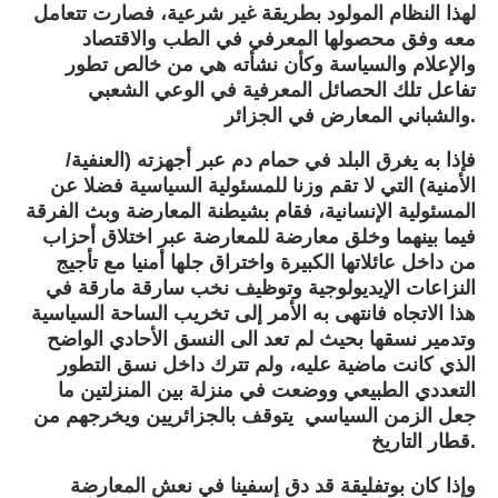
لهذا النظام المولود بطريقة غير شرعية، فصارت تتعامل
معه وفق محصولها المعرفي في الطب والاقتصاد
والإعلام والسياسة وكأن نشأته هي من خالص تطور
تفاعل تلك الحصائل المعرفية في الوعي الشعبي
والشباني المعارض في الجزائر.
فإذا به يغرق البلد في حمام دم عبر أجهزته (العنفية/
الأمنية) التي لا تقم وزنا للمسئولية السياسية فضلا عن
المسئولية الإنسانية، فقام بشيطنة المعارضة وبث الفرقة
فيما بينهما وخلق معارضة للمعارضة عبر اختلاق أحزاب
من داخل عائلاتها الكبيرة واختراق جلها أمنيا مع تأجيج
النزاعات الإيديولوجية وتوظيف نخب سارقة مارقة في
هذا الاتجاه فانتهى به الأمر إلى تخريب الساحة السياسية
وتدمير نسقها بحيث لم تعد الى النسق الأحادي الواضح
الذي كانت ماضية عليه، ولم تترك داخل نسق التطور
التعددي الطبيعي ووضعت في منزلة بين المنزلتين ما
جعل الزمن السياسي يتوقف بالجزائريين ويخرجهم من
قطار التاريخ.
وإذا كان بوتفليقة قد دق إسفينا في نعش المعارضة