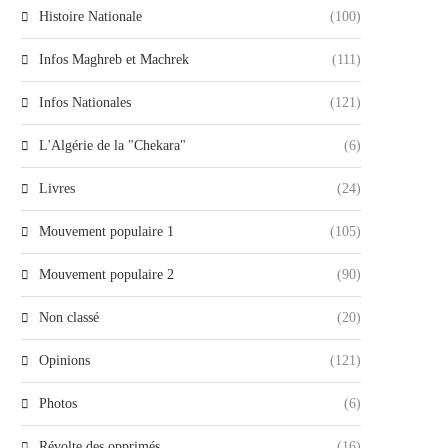
Histoire Nationale
(100)
Infos Maghreb et Machrek
(111)
Infos Nationales
(121)
L'Algérie de la "Chekara"
(6)
Livres
(24)
Mouvement populaire 1
(105)
Mouvement populaire 2
(90)
Non classé
(20)
Opinions
(121)
Photos
(6)
Révolte des opprimés
(16)