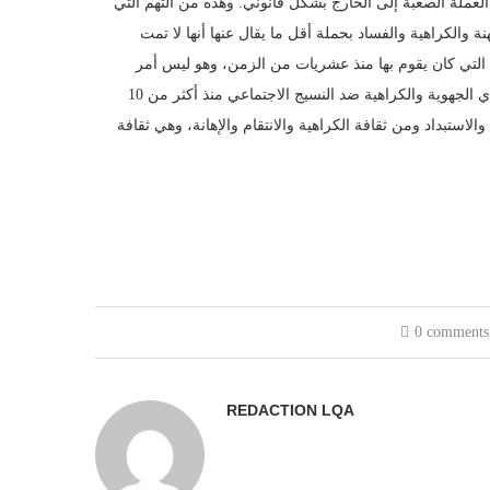
العملة الصعبة إلى الخارج بشكل قانوني. وهذه من التهم التي
ة والكراهية والفساد بحملة أقل ما يقال عنها أنها لا تمت
 التي كان يقوم بها منذ عشريات من الزمن، وهو ليس أمر
مستغرب، لأن هذه القنوات أصبحت تشكل خطرا على الوحدة الوطنية وتغذي الجهوية والكراهية ضد النسيج الاجتماعي منذ أكثر من 10
لاستبداد ومن ثقافة الكراهية والانتقام والإهانة، وهي ثقافة
0 comments
REDACTION LQA