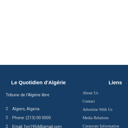
Le Quotidien d'Algérie
Liens
About Us
Tribune de l’Algérie libre
Contact
Algiers, Algeria
Advertise With Us
Phone: (213) 00 0000
Media Relations
Corporate Information
Email: fcn1954@gmail.com