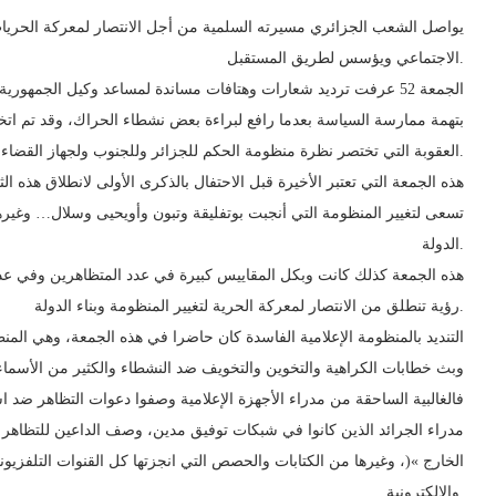
يواصل الشعب الجزائري مسيرته السلمية من أجل الانتصار لمعركة الحريات،
الاجتماعي ويؤسس لطريق المستقبل.
الجمعة 52 عرفت ترديد شعارات وهتافات مساندة لمساعد وكيل الجمهو
بتهمة ممارسة السياسة بعدما رافع لبراءة بعض نشطاء الحراك، وقد تم اتخ
العقوبة التي تختصر نظرة منظومة الحكم للجزائر وللجنوب ولجهاز القضاء بوجه أعم.
هذه الجمعة التي تعتبر الأخيرة قبل الاحتفال بالذكرى الأولى لانطلاق هذه ا
تسعى لتغيير المنظومة التي أنجبت بوتفليقة وتبون وأويحيى وسلال… وغيره
الدولة.
هذه الجمعة كذلك كانت وبكل المقاييس كبيرة في عدد المتظاهرين وفي عدد
رؤية تنطلق من الانتصار لمعركة الحرية لتغيير المنظومة وبناء الدولة.
التنديد بالمنظومة الإعلامية الفاسدة كان حاضرا في هذه الجمعة، وهي الم
وبث خطابات الكراهية والتخوين والتخويف ضد النشطاء والكثير من الأسماء
فالغالبية الساحقة من مدراء الأجهزة الإعلامية وصفوا دعوات التظاهر ضد است
مدراء الجرائد الذين كانوا في شبكات توفيق مدين، وصف الداعين للتظاهر بأ
الخارج »(، وغيرها من الكتابات والحصص التي انجزتها كل القنوات التلفزيوني
والإلكترونية.