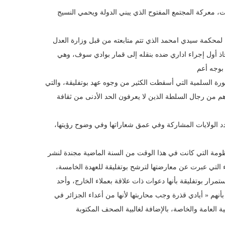
 معركة المجتمع المفتوح الذي يبني الدولة ويحمي النسيج
رية لمحكمة سيدي امحمد الذي تتم متابعته من قبل وزارة العدل
اذ أول إجراء اداري ضده بنقله إلى قمار بوادي سوف، وهي
لثورة السلمية التي أسقطت الكثير من وجوه عهد بوتفليقة، والتي
م من رجال السلطة الذين لا يعرفون الحد الأدنى من ثقافة
 الولايات المشاركة وفي عمق شعاراتها وفي وضوح رؤيتها،
نظومة التي كانت في هذا الوقت من السنة الماضية مجندة لنشر
 التي عبرت عن معارضتها لترشح بوتفليقة للعهدة الخامسة،
مرار بوتفليقة بأنها دعوات ذات علاقة بعملاء الخارج، وأحد
نهم « أيادي قذرة وجب محاربتها لأنها من أعداء الجزائر في
ة العامة والخاصة، بالإضافة لغالبية الصحف المكتوبة