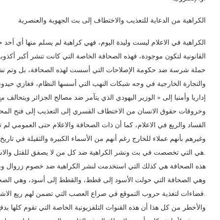
الكراهية من الدعاية للتعذيب والاختطاف إلى بث الجهوية والعنصرية
الكراهية في الاعلام ليست وليدة اليوم، فهي كراهية لم يسلم منها أي أح
القانونية لتكون موجودة، فهذه الصحافة الخاصة التي كانت تنشر أكبر أكذوبة
حملة شرسة ضد حكومة الإصلاحات التي أسست لهذه الصحافة، بل وتم نشر الك
والتجارة الخارجية في وجه شبكات النهب التي أسسها النظام، فغازي حيدو
إداريا وأمنيا إلى « الوزير اليهودي الذي يتآمر ضد مصالح الجزائر ويتحال
وخروقات حقوق الانسان من الاختطاف القسري إلى التعذيب إلى فتح المح
الفساد والريع في الاعلام، كما أن ذات الصحافة والاعلام حتى العمومي ل
وغيرهم بأنهم عملاء للخارج رغم أنهم من الأسماء الكبيرة والثقيلة في تاري
هي التي تخصصت في بث ونشر الكراهية ضد كل من لا يصفق للقتل والاستئصال وللفساد والاستبداد.
هذه الصحافة هي كذلك التي استخدمت لنشر الكراهية ضد خصوم زروال وب
وهي الصحافة التي حولت الأسود إلى قطط، والقطط إلى أسود، وهي الصحاف
فضاءات لتغذية حروب التموقع في صراع العصب التي تضمن لهم ريع الاشهار والفساد والاستفادة من كل المزايا التي لا يسمح بها القانون.
والأخطر من كل هذا أن هذه القنوات التلفزيونية الخاصة التي تقوم كلها بدف