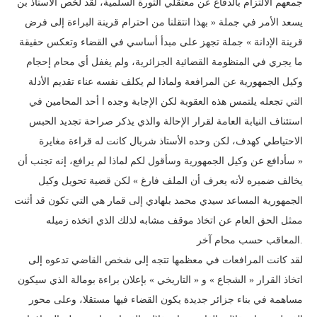
جمعهم الالتزام بالدفاع عن معتقلي الثورة السلمية، لقد لخص الأستاذ بن
يسعد الأمر في جملة « بهذا انتقلنا من احترام قرينة البراءة إلى فرض
قرينة الإدانة » جملة تجهز على مبدأ أساسي في القضاء وتعكس حقيقة
ما يجري في المنظومة القضائية الجزائرية، ولم يغفل أي محام إحجام
وكيل الجمهورية عن المرافعة ولماذا لم يكلف نفسه عناء تقديم الأدلة
التي تجعله يلتمس هذه العقوبة لكن الإجابة وجده ا أحد المحامين في
استئناف النيابة العامة لقرار الإحالة والذي يذكر صراحة تجديد الحبس
الاحتياطي كهدف، لكن وحده الأستاذ شربال كانت له قراءة مغايرة
« سأدافع عن وكيل الجمهورية وسأقول لكم لماذا لم يرافع، إنه تجنب أن
يخالف ضميره لأنه يعرف أن الملف فارغ » لكن قضية تحويل وكيل
الجمهورية المساعد سيدي محمد بلهادي إلى قمار هي التي تكون قد أثنت
ممثل الحق العام عن اتخاذ موقف مشابه لذلك الذي اتخذه زميله
المعاقب حسب محام آخر.
لقد كانت المرافعات في معظمها تتجه إلى شخص القاضي تدعوه إلى
اتخاذ القرار « الشجاع » و « التاريخي » بإعلان براءة بومالة الذي سيكون
مساهمة في بناء جزائر جديدة يكون القضاء فيها مستقلا، وعلى محور