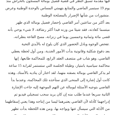
فيها مقدمة تسبق النظر في قضية فضيل بومالة المسجون بالحراش منذ
يوم 19 سبتمبر الماضي والمتابع بتهمتي المساس بالوحدة الوطنية وعرض
منشورات من شأنها الإضرار بالمصلحة الوطنية.
بعد أكثر من ساعتين أمر القاضي بإحضار فضيل بومالة الذي ظهر
مبتسما كعادته، فقد شيئا من وزنه فبدا أكثر رشاقة، لا شيء يوحي بأنه
قضى مائة وثمانية وخمسين يوما في زنزانة، مسح القاعة بنظراته،
تفحص الوجوه وبادل الحضور الذي كان يلوح له بالأيدي التحية.
بعد دفوع شكلية وقانونية بدأت الأمور الجدية، ومن أول لحظة يعطي
القاضي، وهو شاب في منتصف العقد الرابع، للمحاكمة طابعها، إنها
محاكمة سياسية بامتياز، وطيلة الجلسة التي ستستمر لقرابة 15 ساعة
لم يذكر القاضي بومالة بصفته متهما، لقد اختار أن يناديه بالأستاذ، وهذه
كانت أول إشارة إلى المنحى الذي ستأخذه تلك المحاكمة، وعندما بدأ
القاضي بتوجيه الأسئلة لبومالة عن التهم الموجهة إليه جاءت الإشارة
الثانية سريعا عندما طلب منه إن كان يريد سحب تسجيلي فيديو تم
إدراجهما كأدلة لأن القاضي يعتبرهما ليسا من إنتاجه وهذا يعني إسقاطهما
من الأدلة التي سيسأل عنها ويواجه بها، ومن هذه اللحظة بدأت تظهر