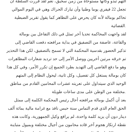
التهم تبدو وكأنها مستوحاة من زمن سحيق، نعم لقد قررت السلطة أن
تجعل 22 فيفري يوما وطنيا وأن تبارك الحراك وهي في اليوم الموالي
تحاكم بومالة لأنه كان يحرض على التظاهر كما يقول تقرير الضبطية
القضائية.
لقد واجهت المحاكمة تحديا آخر تمثل في ذلك التفاعل بين بومالة
والقاعة، عاصفة من التصفيق في بداية مرافعته دفعت القاضي إلى
تذكير الحضور بقدسية المحكمة التي لا تسمح بالتصفيق، لكن هذا التحذير
تم خرقه مرتين أخريين ووصل الأمر إلى حد ترديد شعارات المظاهرات
وهو ما دفع القاضي إلى التهديد بطرد الجميع إن تكرر الأمر، وفي كل هذا
كان بومالة يستغل كل تفصيل، وكل ثانية، ليحول النظام إلى المتهم
الوحيد الذي سيتداول على تعريته عشرات المحامين القادم من مناطق
مختلفة من الوطن على مدى ساعات طويلة.
بعد أن أكمل بومالة مرافعته أحال رئيس المحكمة الكلمة إلى ممثل
الحق العام الذي قدم التماس سنة حبس نافذ مع غرامة مالية بمائة ألف
دينار دون أن يزيد كلمة واحدة، لم يرافع وكيل الجمهورية، وكانت هذه
نقطة ارتكاز هجوم آخر قاده محامون من أجيال مختلفة وبميول متباينة