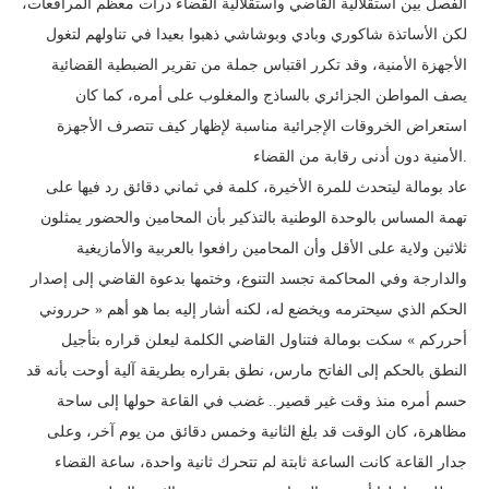
الفصل بين استقلالية القاضي واستقلالية القضاء درات معظم المرافعات،
لكن الأساتذة شاكوري وبادي وبوشاشي ذهبوا بعيدا في تناولهم لتغول
الأجهزة الأمنية، وقد تكرر اقتباس جملة من تقرير الضبطية القضائية
يصف المواطن الجزائري بالساذج والمغلوب على أمره، كما كان
استعراض الخروقات الإجرائية مناسبة لإظهار كيف تتصرف الأجهزة
الأمنية دون أدنى رقابة من القضاء.
عاد بومالة ليتحدث للمرة الأخيرة، كلمة في ثماني دقائق رد فيها على
تهمة المساس بالوحدة الوطنية بالتذكير بأن المحامين والحضور يمثلون
ثلاثين ولاية على الأقل وأن المحامين رافعوا بالعربية والأمازيغية
والدارجة وفي المحاكمة تجسد التنوع، وختمها بدعوة القاضي إلى إصدار
الحكم الذي سيحترمه ويخضع له، لكنه أشار إليه بما هو أهم « حرروني
أحرركم » سكت بومالة فتناول القاضي الكلمة ليعلن قراره بتأجيل
النطق بالحكم إلى الفاتح مارس، نطق بقراره بطريقة آلية أوحت بأنه قد
حسم أمره منذ وقت غير قصير.. غضب في القاعة حولها إلى ساحة
مظاهرة، كان الوقت قد بلغ الثانية وخمس دقائق من يوم آخر، وعلى
جدار القاعة كانت الساعة ثابتة لم تتحرك ثانية واحدة، ساعة القضاء