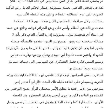
لم يحمني القضاء في بلادي فمن سيحميني في هذه البلاد؟ » إنه إعلان
ثقة في شخص القاضي يحمله مسؤولية إصدار الحكم العادل رغم التأكيد
الصريح على عدم استقلالية القضاء، وعلى هذه النقطة الأساسية
ستتأسس كل مرافعات المحامين الذين ضجت بهم قاعة المحكمة.
تحدث بومالة عن النظام وأصر على وضع الجزائر فوقه، ودافع عن حقه
في انتقاد أي شخصية تتولى مسؤولية إدارة الشأن العام، ذكر بأنه لا
مشكلة شخصية بينه وبين المسؤولين الذين انتقدهم فالمسألة متصلة
بتصور لما يجب أن تكون عليه الجزائر، أعاد ربط كل ما يجري الآن بإرادة
الشهداء واعتبر نفسه تلميذا لبن مهيدي وعبان وزيغود وفرحات عباس
ومنهم اقتبس فكرة فصل العسكري عن السياسي التي سماها علمانية
سياسية يجدد التمسك بها.
استغرب بعض المحامين كيف ترك القاضي لبومالة الكلمة ليتحدث بهذه
الحرية وليسيطر على القاعة طيلة تلك المدة، قال لي أحدهم إنني
متوجس من الأمر، فعندما يتعلق الأمر بمعتقلي الرأي يصبح التوجس من
القضاة هو القاعدة لكن ما جرى أوحى بفقدان السيطرة منذ اللحظة
الأولى، ملف فارغ كما وصفه الدفاع وتحول في الخطاب الرسمي يجعل