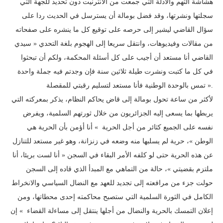
هشاشة التهم والأدلة التي جمعت من الانترنيت دون تحديد للجهة التي
سجلتها ونشرتها، وقد فضل بومالة أن يسترسل في الحديث ردا على
سؤال القاضي ليشير إلى حرصه على توقيع كل ما ينشره على صفحاته
من مقالات وفيديوهات، وانتقل سريعا إلى الهجوم بلغة التحدي « سيدي
القاضي أنا مستعد أن أجيب على كل أسئلة المحكمة، ولكم أن تبحثوا
في كل ما كتبت ونشرت طيلة ثلاثين سنة فإن وجدتم فيه جملة واحدة
تمس بالوحدة الوطنية فأنا مستعد لتسليم رقبتي للمقصلة ».
لأكثر من ساعة تحول بومالة إلى قاض يحاكم النظام، يذكر بمعركته التي
يربطها بما يسعى إليه الجزائريون من خلال ثورتهم السلمية، ويفرض
نفسه على الجميع كثائر من أجل الحرية » أنا أؤمن بأن الحرية هي
الوطن »، حرية لم يسلبها منه وضعه في زنزانة، وهو غير مستعد للتنازل
عن هذه الحرية حتى لو كلفه الأمر البقاء في السجن « أنا لست بريئا، أنا
ملتزم بقضيتي »، حالة من التماهي مع المبدأ الذي قاده إلى السجن
حولت جزء من مرافعته إلى تجديد للعهد مع النضال السياسي والانخراط
الكامل في الثورة السلمية التي ستصبح محاكمته إحدى محطاتها، ومن
إعلان التمسك بالحرية والنضال من أجلها ينتقل إلى مساءلة القضاء » إن