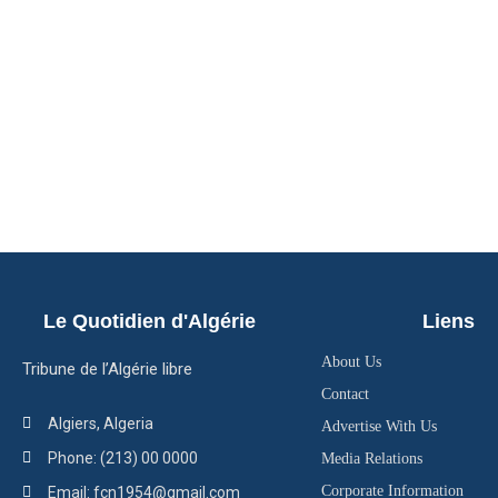
Le Quotidien d'Algérie
Liens
About Us
Tribune de l’Algérie libre
Contact
Algiers, Algeria
Advertise With Us
Phone: (213) 00 0000
Media Relations
Corporate Information
Email: fcn1954@gmail.com