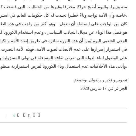
منه وزيرا، واليوم أصبح حراكا مخترقا وغيرها من الخطابات التي فضحت كل 
خاصة وأن الأمة تواجه وباءً خطيرا تجندت له كل حكومات العالم في استراتيجيات معالجة أزمة تهدد الجنس البشري والأمن القومي للدول.
كان من الواجب على السلطة أن تتعقل – وهو أكثر من واجب في هذه الظروف 
هو فصل هذا الوباء عن مجال التجاذب السياسي، وعدم استخدام الكورونا لزر
الوعي الشعبي اليوم يُبين أن هذه الثورة سائرة في طريق إنقاذ الأمة والكيان
في استمرار إصرارها على عدم الانصات لصوت الأمة، فهذه الأمة انتصرت
على الوصول لبناء الدولة التي تفرص ثقافة المساءلة في تولي المسؤولية و
وأدنى هذه الأخلاقيات عدم استعمال وباء الكورونا لفرض استمرارية منظومة ميتة وجودها مرتبط باستمرارية الفساد والاستبداد.
تصوير و تحرير رضوان بوجمعة
الجزائر في 17 مارس 2020
0