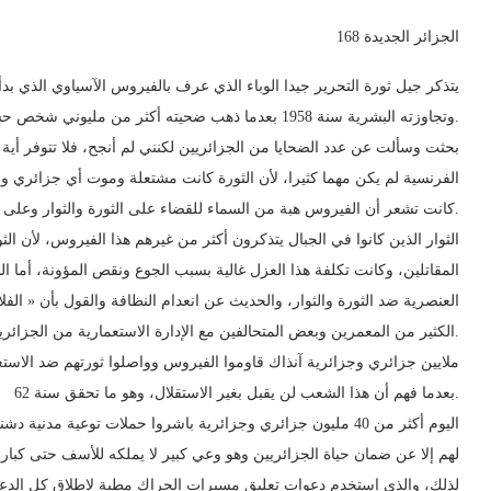
الجزائر الجديدة 168
وتجاوزته البشرية سنة 1958 بعدما ذهب ضحيته أكثر من مليوني شخص حسب أرقام منظمة الصحة العالمية.
بحثت وسألت عن عدد الضحايا من الجزائريين لكنني لم أنجح، فلا تتوفر أية
الفرنسية لم يكن مهما كثيرا، لأن الثورة كانت مشتعلة وموت أي جزائري و
كانت تشعر أن الفيروس هبة من السماء للقضاء على الثورة والثوار وعلى الأمة الجزائرية.
الثوار الذين كانوا في الجبال يتذكرون أكثر من غيرهم هذا الفيروس، لأن ا
المقاتلين، وكانت تكلفة هذا العزل غالية بسبب الجوع ونقص المؤونة، أما 
العنصرية ضد الثورة والثوار، والحديث عن انعدام النظافة والقول بأن « ال
الكثير من المعمرين وبعض المتحالفين مع الإدارة الاستعمارية من الجزائريين.
بعدما فهم أن هذا الشعب لن يقبل بغير الاستقلال، وهو ما تحقق سنة 62.
اليوم أكثر من 40 مليون جزائري وجزائرية باشروا حملات توعية مد
لهم إلا عن ضمان حياة الجزائريين وهو وعي كبير لا يملكه للأسف حتى كبار 
لذلك، والذي استخدم دعوات تعليق مسيرات الحراك مطية لإطلاق كل الدعاية