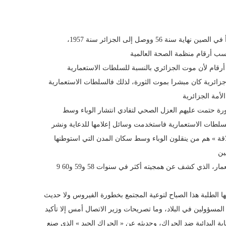
يتذكر جيل ثورة التحرير جيدا الوباء الذي عرف بالفيروس الآسياوي الذي بدأ في الصين نهاية سنة 56 ووصل إلى الجزائر سنة 1957،
 أرقام لأن موت الجزائري بالنسبة للسلطات الاستعمارية
جزائرية كان مبشرا بموت الثورة، لذلك فالسلطات الاستعمارية
لثورة حتمت عليهم العزل الصحي لتفادي انتشار الوباء وسط
السلطات الاستعمارية فاستخدمت وسائل إعلامها للدعاية ونشر
فلاقة » هم من ينقلون الوباء وسط سكان المدن التي استوطنها
9 ملايين جزائري وجزائرية آنذاك قاوموا الفيروس وواصلوا ثورتهم ضد الاستعمار، الذي كشف عن همجيته أكثر في سنوات 58 و59 و60
نية دشنها الطلبة هذا الصباح لتوعية المجتمع بخطورة الفيروس ولا حديث
المسؤولين في البلاد، وما تصريحات وزير الاتصال أمس إلا تأكيد
 البدائية ضد الحراك، وحديثه عن « الحراك الجيد » الذي صنع