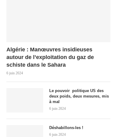
Algérie : Manœuvres insidieuses
autour de l’exploitation du gaz de
schiste dans le Sahara
6 juin 2024
Le pouvoir politique US des
deux poids, deux mesures, mis
à mal
6 juin 2024
Déshabillons-les !
6 juin 2024