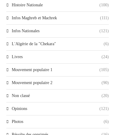
Histoire Nationale
(100)
Infos Maghreb et Machrek
(111)
Infos Nationales
(121)
L'Algérie de la "Chekara"
(6)
Livres
(24)
Mouvement populaire 1
(105)
Mouvement populaire 2
(90)
Non classé
(20)
Opinions
(121)
Photos
(6)
Révolte des opprimés
(16)