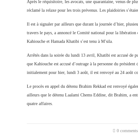
Après le réquisitoire, les avocats, une quarantaine, venus de pl
réclamé la relaxe pour les trois prévenus. Les plaidoiries s’étaie
Il est à signaler par ailleurs que durant la journée d’hier, plus
travers le pays, a annoncé le Comité national pour la libératio
Kahiouche et Hamada Khatibi s’est tenu à M’sila.
Arrêtés dans la soirée du lundi 13 avril, Khatibi est accusé de p
que Kahiouche est accusé d’outrage à la personne du présiden
initialement pour hier, lundi 3 août, il est renvoyé au 24 août c
Le procès en appel du détenu Brahim Rekkad est renvoyé égale
ailleurs que le détenu Laalami Chems Eddine, dit Brahim, a enta
quatre affaires.
0 comments