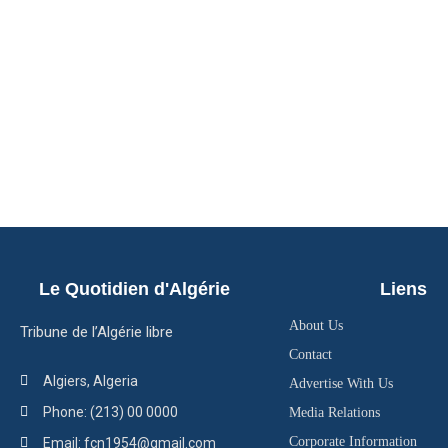
Le Quotidien d'Algérie
Liens
About Us
Tribune de l’Algérie libre
Contact
Algiers, Algeria
Advertise With Us
Phone: (213) 00 0000
Media Relations
Corporate Information
Email: fcn1954@gmail.com