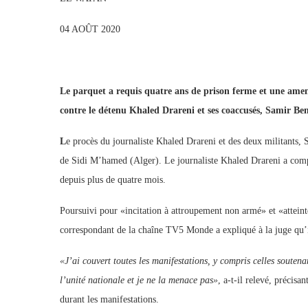
04 AOÛT 2020
Le parquet a requis quatre ans de prison ferme et une amen
contre le détenu Khaled Drareni et ses coaccusés, Samir B
L
e procès du journaliste Khaled Drareni et des deux militants, 
de Sidi M’hamed (Alger). Le journaliste Khaled Drareni a compa
depuis plus de quatre mois.
Poursuivi pour «incitation à attroupement non armé» et «atteinte
correspondant de la chaîne TV5 Monde a expliqué à la juge qu’i
«J’ai couvert toutes les manifestations, y compris celles soutena
l’unité nationale et je ne la menace pas»
, a-t-il relevé, précisa
durant les manifestations.