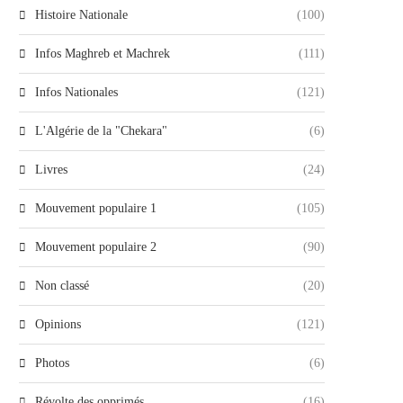
Histoire Nationale
(100)
Infos Maghreb et Machrek
(111)
Infos Nationales
(121)
L'Algérie de la "Chekara"
(6)
Livres
(24)
Mouvement populaire 1
(105)
Mouvement populaire 2
(90)
Non classé
(20)
Opinions
(121)
Photos
(6)
Révolte des opprimés
(16)