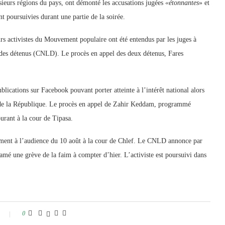
usieurs régions du pays, ont démonté les accusations jugées
«étonnantes
» et
nt poursuivies durant une partie de la soirée.
ieurs activistes du Mouvement populaire ont été entendus par les juges à
n des détenus (CNLD). Le procès en appel des deux détenus, Fares
ublications sur Facebook pouvant porter atteinte à l’intérêt national alors
t de la République. Le procès en appel de Zahir Keddam, programmé
ourant à la cour de Tipasa.
ment à l’audience du 10 août à la cour de Chlef. Le CNLD annonce par
mé une grève de la faim à compter d’hier. L’activiste est poursuivi dans
0