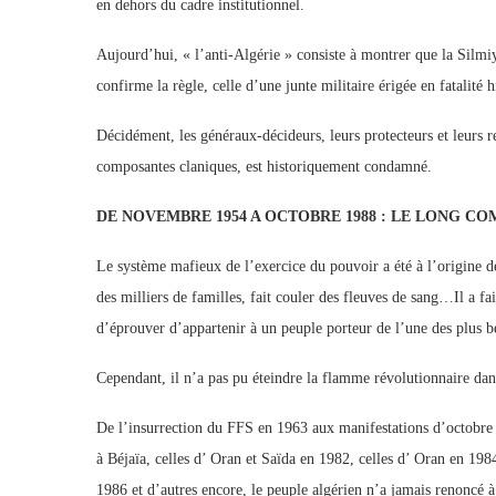
en dehors du cadre institutionnel.
Aujourd’hui, « l’anti-Algérie » consiste à montrer que la Silmiy
confirme la règle, celle d’une junte militaire érigée en fatalit
Décidément, les généraux-décideurs, leurs protecteurs et leurs r
composantes claniques, est historiquement condamné.
DE NOVEMBRE 1954 A OCTOBRE 1988 : LE LONG C
Le système mafieux de l’exercice du pouvoir a été à l’origine de c
des milliers de familles, fait couler des fleuves de sang…Il a fai
d’éprouver d’appartenir à un peuple porteur de l’une des plus b
Cependant, il n’a pas pu éteindre la flamme révolutionnaire dan
De l’insurrection du FFS en 1963 aux manifestations d’octobre 
à Béjaïa, celles d’ Oran et Saïda en 1982, celles d’ Oran en 198
1986 et d’autres encore, le peuple algérien n’a jamais renoncé à