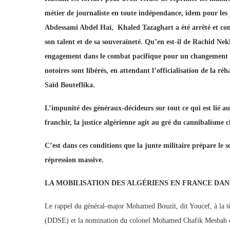
métier de journaliste en toute indépendance, idem pour les
Abdessami Abdel Haï, Khaled Tazaghart a été arrêté et co
son talent et de sa souveraineté. Qu’en est-il de Rachid Nekk
engagement dans le combat pacifique pour un changement d
notoires sont libérés, en attendant l’officialisation de la 
Saïd Bouteflika.
L’impunité des généraux-décideurs sur tout ce qui est lié a
franchir, la justice algérienne agit au gré du cannibalisme 
C’est dans ces conditions que la junte militaire prépare le s
répression massive.
LA MOBILISATION DES ALGÉRIENS EN FRANCE DAN
Le rappel du général-major Mohamed Bouzit, dit Youcef, à la têt
(DDSE) et la nomination du colonel Mohamed Chafik Mesbah co