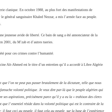
gerie clanique. En octobre 1988, au plus fort des manifestations de
le général sanguinaire Khaled Nezzar, a mis l’armée face au peuple.
s.
une jeunesse avide de liberté. Ce bain de sang a été annonciateur de la
 en 2001, du M’zab et d’autres tueries.
uiété pour ces crimes contre l’humanité.
ine Aït-Ahmed est le titre d’un entretien qu’il a accordé à Libre Algérie
nt que l’on ne peut pas passer brutalement de la dictature, telle que nous
arouche volonté politique. Je veux dire par-là que le peuple algérien qui
re ses aspirations, précisément parce qu’il y a eu la « trahison des clercs
t que l’ essentiel réside dans la volonté politique qui est le contraire de la
e: il faut ceci au peuple, il faut cela au peuple, sur la base de l’expérience