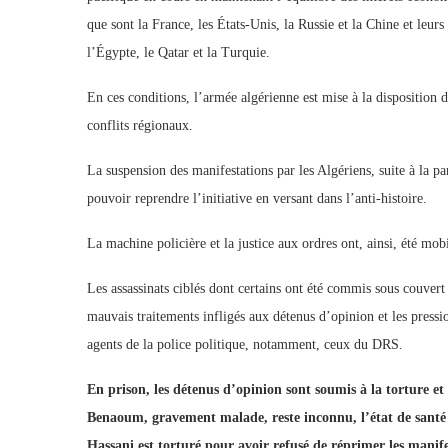
que sont la France, les États-Unis, la Russie et la Chine et leu
l’Égypte, le Qatar et la Turquie.
En ces conditions, l’armée algérienne est mise à la disposition
conflits régionaux.
La suspension des manifestations par les Algériens, suite à la p
pouvoir reprendre l’initiative en versant dans l’anti-histoire.
La machine policière et la justice aux ordres ont, ainsi, été mob
Les assassinats ciblés dont certains ont été commis sous couvert d
mauvais traitements infligés aux détenus d’opinion et les pressio
agents de la police politique, notamment, ceux du DRS.
En prison, les détenus d’opinion sont soumis à la torture et 
Benaoum, gravement malade, reste inconnu, l’état de santé 
Hassani est torturé pour avoir refusé de réprimer les manif