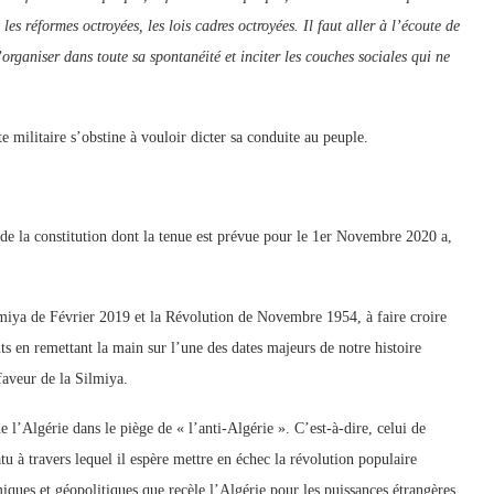
 les réformes octroyées, les lois cadres octroyées. Il faut aller à l’écoute de
organiser dans toute sa spontanéité et inciter les couches sociales qui ne
 militaire s’obstine à vouloir dicter sa conduite au peuple.
de la constitution dont la tenue est prévue pour le 1er Novembre 2020 a,
ilmiya de Février 2019 et la Révolution de Novembre 1954, à faire croire
ts en remettant la main sur l’une des dates majeurs de notre histoire
 faveur de la Silmiya.
e l’Algérie dans le piège de « l’anti-Algérie ». C’est-à-dire, celui de
u à travers lequel il espère mettre en échec la révolution populaire
iques et géopolitiques que recèle l’Algérie pour les puissances étrangères