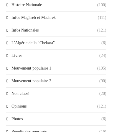
Histoire Nationale
(100)
Infos Maghreb et Machrek
(111)
Infos Nationales
(121)
L'Algérie de la "Chekara"
(6)
Livres
(24)
Mouvement populaire 1
(105)
Mouvement populaire 2
(90)
Non classé
(20)
Opinions
(121)
Photos
(6)
Révolte des opprimés
(16)