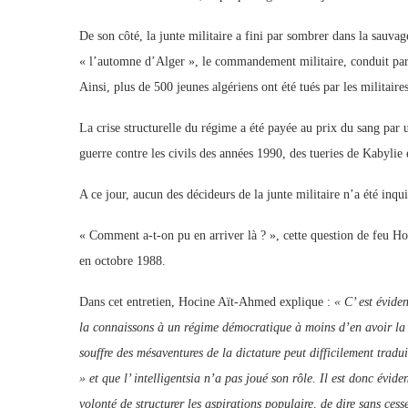
De son côté, la junte militaire a fini par sombrer dans la sauva
« l’automne d’Alger », le commandement militaire, conduit par 
Ainsi, plus de 500 jeunes algériens ont été tués par les militaire
La crise structurelle du régime a été payée au prix du sang par 
guerre contre les civils des années 1990, des tueries de Kabylie
A ce jour, aucun des décideurs de la junte militaire n’a été inq
« Comment a-t-on pu en arriver là ? », cette question de feu Hoc
en octobre 1988.
Dans cet entretien, Hocine Aït-Ahmed explique :
«
C’ est évide
la connaissons à un régime démocratique à moins d’en avoir la f
souffre des mésaventures de la dictature peut difficilement tradui
» et que l’ intelligentsia n’a pas joué son rôle. Il est donc éviden
volonté de structurer les aspirations populaire, de dire sans cess