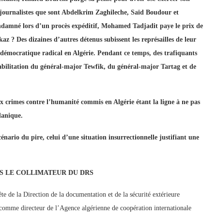
 journalistes que sont Abdelkrim Zaghileche, Saïd Boudour et
ndamné lors d’un procès expéditif, Mohamed Tadjadit paye le prix de
az ? Des dizaines d’autres détenus subissent les représailles de leur
émocratique radical en Algérie. Pendant ce temps, des trafiquants
réhabilitation du général-major Tewfik, du général-major Tartag et de
ux crimes contre l’humanité commis en Algérie étant la ligne à ne pas
clanique.
cénario du pire, celui d’une situation insurrectionnelle justifiant une
S LE COLLIMATEUR DU DRS
e de la Direction de la documentation et de la sécurité extérieure
mme directeur de l’Agence algérienne de coopération internationale