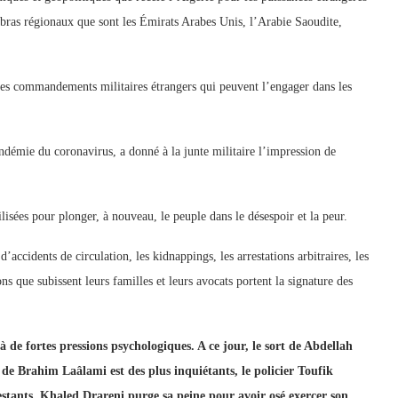
rs bras régionaux que sont les Émirats Arabes Unis, l’Arabie Saoudite,
 des commandements militaires étrangers qui peuvent l’engager dans les
andémie du coronavirus, a donné à la junte militaire l’impression de
ilisées pour plonger, à nouveau, le peuple dans le désespoir et la peur.
’accidents de circulation, les kidnappings, les arrestations arbitraires, les
ns que subissent leurs familles et leurs avocats portent la signature des
à de fortes pressions psychologiques. A ce jour, le sort de Abdellah
de Brahim Laâlami est des plus inquiétants, le policier Toufik
estants, Khaled Drareni purge sa peine pour avoir osé exercer son