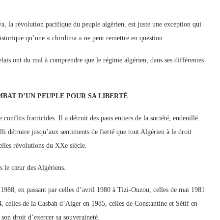
a, la révolution pacifique du peuple algérien, est juste une exception qui
é historique qu’une « chirdima » ne peut remettre en question.
elais ont du mal à comprendre que le régime algérien, dans ses différentes
OMBAT D’UN PEUPLE POUR SA LIBERTÉ
onflits fratricides. Il a détruit des pans entiers de la société, endeuillé
lli détruire jusqu’aux sentiments de fierté que tout Algérien à le droit
elles révolutions du XXe siècle.
s le cœur des Algériens.
1988, en passant par celles d’avril 1980 à Tizi-Ouzou, celles de mai 1981
4, celles de la Casbah d’Alger en 1985, celles de Constantine et Sétif en
 son droit d’exercer sa souveraineté.