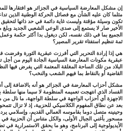
إن مشكل المعارضة السياسية في الجزائر هو افتقارها للمش
مثلما كان عليه الشأن مع فصائل الحركة الوطنية الذين تدا
تكون وسيلة مؤقتة وليست غاية دائمة في حد ذاتها لتحقيق م
الأخير صار لا يستمع إلى صدى الوعي الشعبي الجديد وبلغ
الجميع بما في ذلك نفسه، لكن ديغول بدا أكثر حكمة وعمل 
ثمة تنظيم استفتاء تقرير المصير؟
هي إذا إرادة التحرير التي أفرزت عبقرية الثورة وفرضت في
عبقرية مكونات المعارضة السياسية الجادة اليوم من أجل تحق
البلاد من تلك الساحة المغلقة المعتمة التي يفرض فيها الن
القاضية أو بالنقاط بما فيهم الشعب والنخب؟
مشكل أحزاب المعارضة في الجزائر هو أنه بالاضافة إلى أن
الفساد الذي انتهجت تعميمه المنظومة لا سيما منها سلطة ب
الاجهزة أي أحزاب الواجهة في سلطة الواجهة، ما نال من مص
بعد عن نطاق المفهوم الكلاسيكي للحزبية، إذ لا تزال تتمحور
وحينينه متصل دوما بقاموسه العمالي القديم، وإسلامي يرد
مسحور بأغني الجبال الأولى، والكل متناس أن الحزبية في
الأيديولوجية إلى البرنامج، وهو ما يحقق الاستمرارية في ت