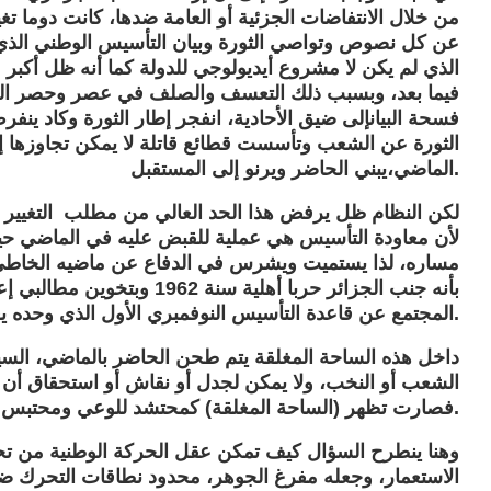
من خلال الانتفاضات الجزئية أو العامة ضدها، كانت دوما ت
عن كل نصوص وتواصي الثورة وبيان التأسيس الوطني الذي أ
الذي لم يكن لا مشروع أيديولوجي للدولة كما أنه ظل أكبر
فيما بعد، وبسبب ذلك التعسف والصلف في عصر وحصر المج
فسحة البيانإلى ضيق الأحادية، انفجر إطار الثورة وكاد ين
الثورة عن الشعب وتأسست قطائع قاتلة لا يمكن تجاوزها إ
الماضي،يبني الحاضر ويرنو إلى المستقبل.
لكن النظام ظل يرفض هذا الحد العالي من مطلب التغيير ال
لأن معاودة التأسيس هي عملية للقبض عليه في الماضي حيث
مساره، لذا يستميت ويشرس في الدفاع عن ماضيه الخاطئ بت
بأنه جنب الجزائر حربا أهلية س
المجتمع عن قاعدة التأسيس النوفمبري الأول الذي وحده يعطي معنى للوجود الوطني.
داخل هذه الساحة المغلقة يتم طحن الحاضر بالماضي، السيا
الشعب أو النخب، ولا يمكن لجدل أو نقاش أو استحقاق أن يخر
فصارت تظهر (الساحة المغلقة) كمحتشد للوعي ومحتبس لارادة التحول التاريخي الذي تنشده الأمة.
وهنا ينطرح السؤال كيف تمكن عقل الحركة الوطنية من تح
الاستعمار، وجعله مفرغ الجوهر، محدود نطاقات التحرك ضي