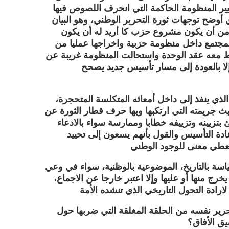
غيير المنظومة الحاكمة التي انحرف اللصوص فيها
وضح توجهات ثورة التحرير الوطني، وهو البيان
 من أن يكون مشروع حزب كا أريد له أن يكون
تمع داخل منظومة حزبية واخراجها عمليا من
فرط معه عقد الوحدة واستحالت المنظومة غريبة عن
لا بالعودة إلى مسار تأسيس جديد يصحح
ذي ينفذ إلى داخل أمعائه المتكلسة المتحجرة،
 جريمته التي ارتكبها وبها حرف قطار الثورة عن
زيينه وتزييفه خطابا وممارسة سواء بالادعاء
نة 1962 وبتخوين مطالبي إعادة التأسيس والقول بأنهم يسعون إلى تحييد
سة بالتاريخ، الموضوعية بالوظنية، سواء في وعي
ج منها أو عليها وإلا اعتبر خارجا عن الاجماع،
رير نفسه من الحلقة المغلقة التي ضربها حول
ق الأفاق؟