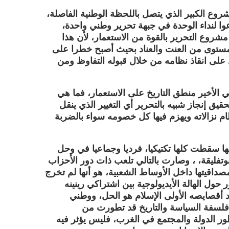
روع الكبير الذي يتصل باللحظة الوطنية الفاصلة،
عوا لنداء الوحدة في جبهة تحرير وطني واحدة،
شروع التحرير بالقوة من الاستعمار، لأن هذا
 مستوى من العنت والعناد بحيث أصبح خطرا على
على انقاذ نظامه من خلال قبوله التفاوظ ومن
 الأخير منطق التاريخ على الاستعمار، فما هي
يق إنجاز شبيه بالتحرير أي التغيير الذي ينقل
ظام نزالاته ويهزم فيها كل خصومه سواء بالضربة
ها سقطت كلها تكتيكيا، فرديا وجماعيا في وحل
وتفليقة، ، وصارت بالتالي تلعب ذات دور الأحزاب
داقيتها داخل الأوساط الشعبية، هو أنها لم تخرج
 حول الهالة الأيديولوجية بين اشتراكي رينينه
د أقصايصه الأولى الإسلام هو الحل، ووطني
 فلسفة السياسة والتاريخ قد تطورت من
طور الدولة والمجتمع في الغرب، فليس يؤثر فيه