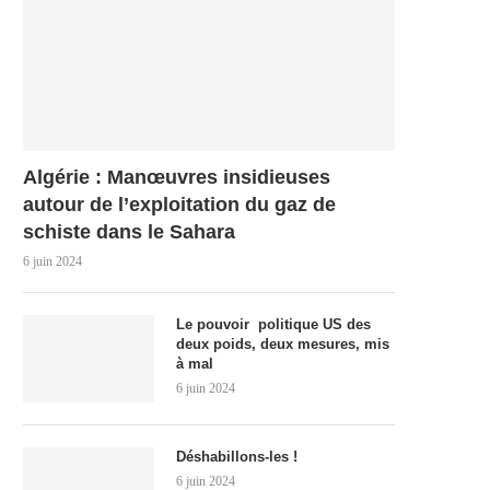
Algérie : Manœuvres insidieuses
autour de l’exploitation du gaz de
schiste dans le Sahara
6 juin 2024
Le pouvoir politique US des
deux poids, deux mesures, mis
à mal
6 juin 2024
Déshabillons-les !
6 juin 2024