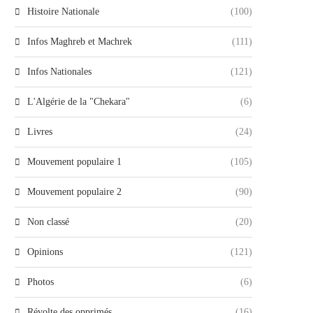
Histoire Nationale
(100)
Infos Maghreb et Machrek
(111)
Infos Nationales
(121)
L'Algérie de la "Chekara"
(6)
Livres
(24)
Mouvement populaire 1
(105)
Mouvement populaire 2
(90)
Non classé
(20)
Opinions
(121)
Photos
(6)
Révolte des opprimés
(16)