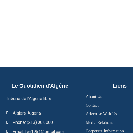
Le Quotidien d'Algérie
Liens
About Us
Tribune de l’Algérie libre
Contact
Algiers, Algeria
Advertise With Us
Phone: (213) 00 0000
Media Relations
Corporate Information
Email: fcn1954@gmail.com