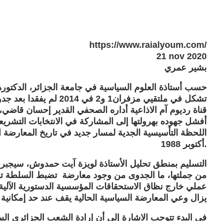
https://www.raialyoum.com/
21 nov 2020
بشير عمري
حسب أستاذة العلوم السياسية في جامعة الجزائر، الدكتو
تشكل في ملتقيي مزفران1 و
قناة رديوم آم الاذاعية أداره الصحفي القدير إحسان قاضي
أفشل جهوده بهرولتها إلى المشاركة في الانتخابات التشريع
اللحظة التأسيسية الجدية لمسار جديد في تاريخ المعارضة العل
أكتوبر 1988.
التسليم بمنطق تحليل الأستاذة لويزة آيت حمدوش، سيجب
من جملتها، ما الجدوى من وجود معارضة تضبط السلطة تحر
عملي خارج نظاق الاستحقاقات المؤسسية الدستورية الآلية 
يزال وعي المعارضة السياسية الحالية يقف عند حد إمكانية 
في البدء تتوجب الاشارة إلى أن إرادة الشعب الجزائري ال