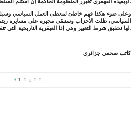
أويعيده القهقرى تغيرر المنظومة الحاكمة إن استلم السلطة بعد الانتخابات حزب يساري من حزب يميني.
وعلى ضوء هكذا فهم خاطئ لمعطى العمل السياسي وسبل
السياسي، ظلت الأحزاب وستبقى مجبرة على مسايرة ريتم و
لها تحقيق شرط التغيير وهي إذا العبقرية التاريخية التي تنقص هذا الجيل السياسي للجزائر.
كاتب صحفي جزائري
0