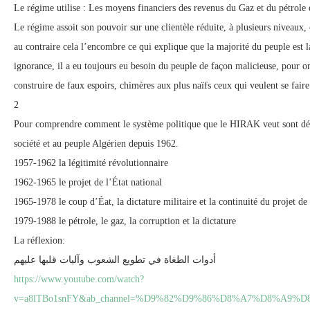
Le régime utilise : Les moyens financiers des revenus du Gaz et du pétrole e
Le régime assoit son pouvoir sur une clientèle réduite, à plusieurs niveaux, 
au contraire cela l’encombre ce qui explique que la majorité du peuple est l
ignorance, il a eu toujours eu besoin du peuple de façon malicieuse, pour or
construire de faux espoirs, chimères aux plus naïfs ceux qui veulent se faire
2
Pour comprendre comment le système politique que le HIRAK veut sont départ
société et au peuple Algérien depuis 1962.
1957-1962 la légitimité révolutionnaire
1962-1965 le projet de l’État national
1965-1978 le coup d’Éat, la dictature militaire et la continuité du projet de 
1979-1988 le pétrole, le gaz, la corruption et la dictature
La réflexion:
أدوات الطغاة في تطويع الشعوب وآليات قلبها عليهم
https://www.youtube.com/watch?
v=a8lTBo1snFY&ab_channel=%D9%82%D9%86%D8%A7%D8%A