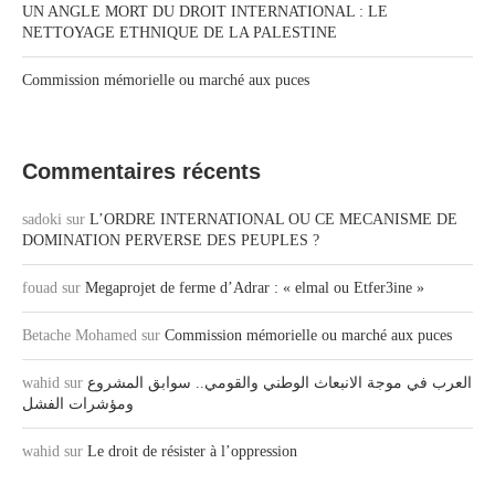
UN ANGLE MORT DU DROIT INTERNATIONAL : LE
NETTOYAGE ETHNIQUE DE LA PALESTINE
Commission mémorielle ou marché aux puces
Commentaires récents
sadoki
sur
L’ORDRE INTERNATIONAL OU CE MECANISME DE
DOMINATION PERVERSE DES PEUPLES ?
fouad
sur
Megaprojet de ferme d’Adrar : « elmal ou Etfer3ine »
Betache Mohamed
sur
Commission mémorielle ou marché aux puces
wahid
sur
العرب في موجة الانبعاث الوطني والقومي.. سوابق المشروع
ومؤشرات الفشل
wahid
sur
Le droit de résister à l’oppression