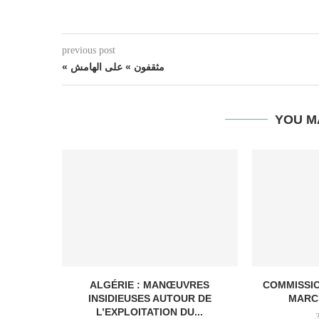
previous post
« مثقفون » على الهامش
YOU M
ALGÉRIE : MANŒUVRES
COMMISSI
INSIDIEUSES AUTOUR DE
MARC
L’EXPLOITATION DU...