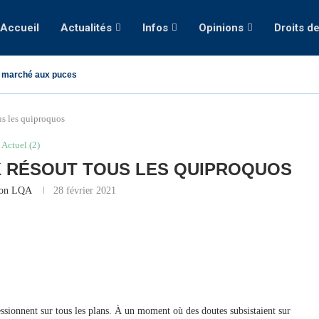
Accueil
Actualités
Infos
Opinions
Droits d
 marché aux puces
ous les quiproquos
Actuel (2)
K RÉSOUT TOUS LES QUIPROQUOS
ion LQA
28 février 2021
ssionnent sur tous les plans. À un moment où des doutes subsistaient sur