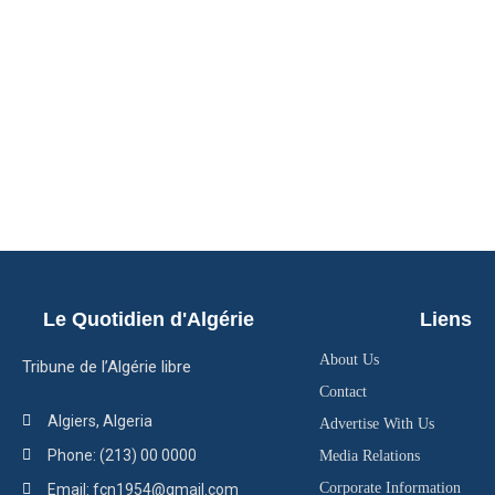
Le Quotidien d'Algérie
Liens
About Us
Tribune de l’Algérie libre
Contact
Algiers, Algeria
Advertise With Us
Phone: (213) 00 0000
Media Relations
Corporate Information
Email: fcn1954@gmail.com