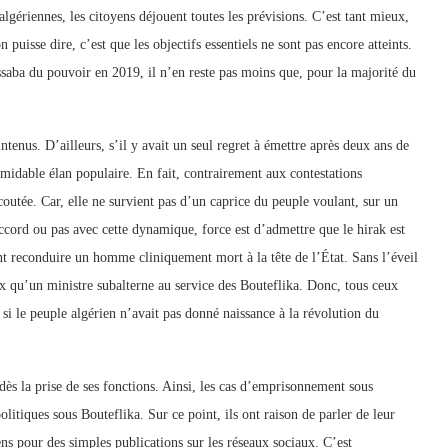
lgériennes, les citoyens déjouent toutes les prévisions. C’est tant mieux,
n puisse dire, c’est que les objectifs essentiels ne sont pas encore atteints.
issaba du pouvoir en 2019, il n’en reste pas moins que, pour la majorité du
tenus. D’ailleurs, s’il y avait un seul regret à émettre après deux ans de
rmidable élan populaire. En fait, contrairement aux contestations
coutée. Car, elle ne survient pas d’un caprice du peuple voulant, sur un
accord ou pas avec cette dynamique, force est d’admettre que le hirak est
t reconduire un homme cliniquement mort à la tête de l’État. Sans l’éveil
 qu’un ministre subalterne au service des Bouteflika. Donc, tous ceux
 si le peuple algérien n’avait pas donné naissance à la révolution du
dès la prise de ses fonctions. Ainsi, les cas d’emprisonnement sous
itiques sous Bouteflika. Sur ce point, ils ont raison de parler de leur
ns pour des simples publications sur les réseaux sociaux. C’est