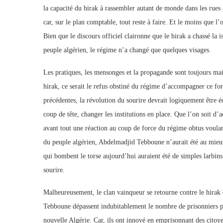
la capacité du hirak à rassembler autant de monde dans les rues a
car, sur le plan comptable, tout reste à faire. Et le moins que l’o
Bien que le discours officiel claironne que le hirak a chassé la 
peuple algérien, le régime n’a changé que quelques visages.
Les pratiques, les mensonges et la propagande sont toujours main
hirak, ce serait le refus obstiné du régime d’accompagner ce fo
précédentes, la révolution du sourire devrait logiquement être é
coup de tête, changer les institutions en place. Que l’on soit d’
avant tout une réaction au coup de force du régime obtus voulan
du peuple algérien, Abdelmadjid Tebboune n’aurait été au mieux
qui bombent le torse aujourd’hui auraient été de simples larbins
sourire.
Malheureusement, le clan vainqueur se retourne contre le hirak 
Tebboune dépassent indubitablement le nombre de prisonniers pol
nouvelle Algérie. Car, ils ont innové en emprisonnant des citoye