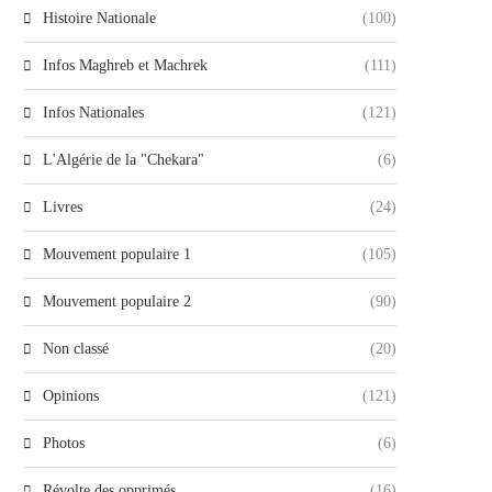
Histoire Nationale
(100)
Infos Maghreb et Machrek
(111)
Infos Nationales
(121)
L'Algérie de la "Chekara"
(6)
Livres
(24)
Mouvement populaire 1
(105)
Mouvement populaire 2
(90)
Non classé
(20)
Opinions
(121)
Photos
(6)
Révolte des opprimés
(16)