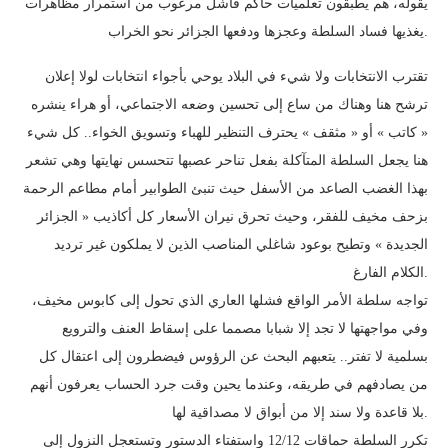
يقوله، هم يطبقون تعلميات حاكم فاشل مرعوب من استمرار مظاهرات
يغذيها فساد السلطة وعجزها ودفعها الجزائر نحو الخراب.
تقترب الانتخابات ولا شيء في البلاد يوحي بأجواء انتخابات لولا إعلان
ترشح هنا وهناك من ساع إلى تحسين وضعه الاجتماعي، أو هراء ينشره
« كاتب » أو « مثقف » يحترف التنظير للهباء وتسويق الخواء.. كل شيء
هنا يجعل السلطة المتآكلة بفعل تناحر عصبها تتحسس نهايتها وهي تشعر
بهذا الغضب الصاعد من الأسفل حيث تنبئ الطوابير أمام مطاعم الرحمة
بزحف مخيف للفقر، وحيث تحرق نيران الأسعار كل أكاذيب « الجزائر
الجديدة » وتطيح بوعود شاغلي المناصب الذين لا يملكون غير ترديد
الكلام الفارغ.
تواجه سلطة الأمر الواقع فشلها العاري الذي تحول إلى كابوس مخيف،
وفي مواجهتها لا تجد إلا شبابا مصمما على إسقاط العنف والترويع
بسلمية لا تفتر.. يتعبهم البحث عن الرؤوس فيضطرون إلى اعتقال كل
من يصادفهم في طريقه، وعندما يحين وقت جرد الحساب يعرفون أنهم
بلا قاعدة ولا سند إلا من أبواق لا مصداقية لها.
تكرر السلطة حماقات 12/12 واستفتاء الدستور وتستعجل النزول إلى