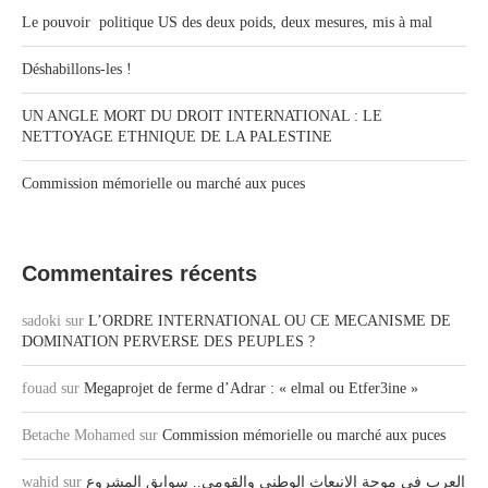
Le pouvoir politique US des deux poids, deux mesures, mis à mal
Déshabillons-les !
UN ANGLE MORT DU DROIT INTERNATIONAL : LE
NETTOYAGE ETHNIQUE DE LA PALESTINE
Commission mémorielle ou marché aux puces
Commentaires récents
sadoki
sur
L’ORDRE INTERNATIONAL OU CE MECANISME DE
DOMINATION PERVERSE DES PEUPLES ?
fouad
sur
Megaprojet de ferme d’Adrar : « elmal ou Etfer3ine »
Betache Mohamed
sur
Commission mémorielle ou marché aux puces
wahid
sur
العرب في موجة الانبعاث الوطني والقومي.. سوابق المشروع