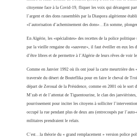
citoyenne face à la Covid-19, fliquer les voix qui dérangent par
l’argent et des dons rassemblés par la Diaspora algérienne établi
«l’autorisation d’acheminement des dons»…En somme, plonger l
En Algérie, les «spécialistes» des recettes de la police politiqu
par la vieille rengaine du «sauveur», il faut éveiller en eux les
d’être libres et de permettre à l’Algérie de leurs rêves de voir l
Comme en Janvier 1992 où ils ont joué la carte meurtrière des 
traversée du désert de Bouteflika pour en faire le cheval de Troi
départ de Zeroual de la Présidence, comme en 2001 où le sort de
M’zab et de l’attentat de Tiguentourine, le clan des janviériste
pourrissement pour inciter les citoyens à solliciter l’interventio
occupé la rue pendant plus de deux ans (entrecoupés par l’auto-
militaires prendraient le relais.
C’est…la théorie du « grand remplacement » version police pol