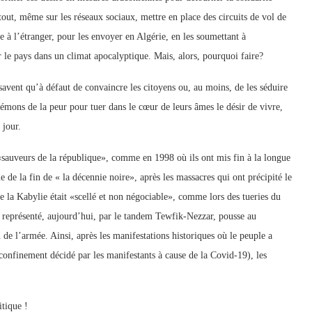
tout, même sur les réseaux sociaux, mettre en place des circuits de vol de
e à l’étranger, pour les envoyer en Algérie, en les soumettant à
e pays dans un climat apocalyptique. Mais, alors, pourquoi faire?
e savent qu’à défaut de convaincre les citoyens ou, au moins, de les séduire
 démons de la peur pour tuer dans le cœur de leurs âmes le désir de vivre,
e jour.
«sauveurs de la république», comme en 1998 où ils ont mis fin à la longue
e de la fin de « la décennie noire», après les massacres qui ont précipité le
 la Kabylie était «scellé et non négociable», comme lors des tueries du
s, représenté, aujourd’hui, par le tandem Tewfik-Nezzar, pousse au
n de l’armée. Ainsi, après les manifestations historiques où le peuple a
confinement décidé par les manifestants à cause de la Covid-19), les
itique !