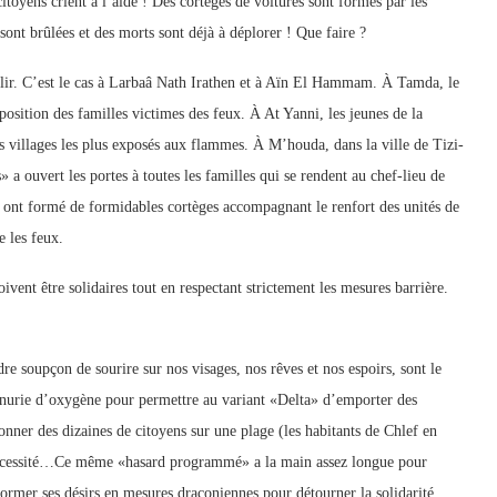
citoyens crient à l’aide ! Des cortèges de voitures sont formés par les
 sont brûlées et des morts sont déjà à déplorer ! Que faire ?
illir. C’est le cas à Larbaâ Nath Irathen et à Aïn El Hammam. À Tamda, le
osition des familles victimes des feux. À At Yanni, les jeunes de la
 villages les plus exposés aux flammes. À M’houda, dans la ville de Tizi-
 a ouvert les portes à toutes les familles qui se rendent au chef-lieu de
r ont formé de formidables cortèges accompagnant le renfort des unités de
e les feux.
ivent être solidaires tout en respectant strictement les mesures barrière.
re soupçon de sourire sur nos visages, nos rêves et nos espoirs, sont le
nurie d’oxygène pour permettre au variant «Delta» d’emporter des
onner des dizaines de citoyens sur une plage (les habitants de Chlef en
 nécessité…Ce même «hasard programmé» a la main assez longue pour
former ses désirs en mesures draconiennes pour détourner la solidarité