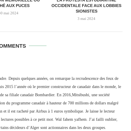
ON MÉMORIELLE OU
LA PROTESTA ESTUDIANTINE
HÉ AUX PUCES
OCCIDENTALE FACE AUX LOBBIES
SIONISTES
30 mai 2024
3 mai 2024
COMMENTS
ondre. Depuis quelques années, on remarque la recrudescence des feux de
uis 2015 l’année où le premier constructeur de canadair dans le monde, le
de sa filiale canadair Bombardier. En 2016,Mitsibushi, une société
sition du programme canadair à hauteur de 700 millions de dollars malgré
 et il est racheté par Airbus à 1 euros symbolique. Je laisse le lecteur
s lectures possibles à ce petit mot. Wal fahem yafhem. J’ai failli oublier,
tains décideurs d’Alger sont actionnaires dans les deux groupes.