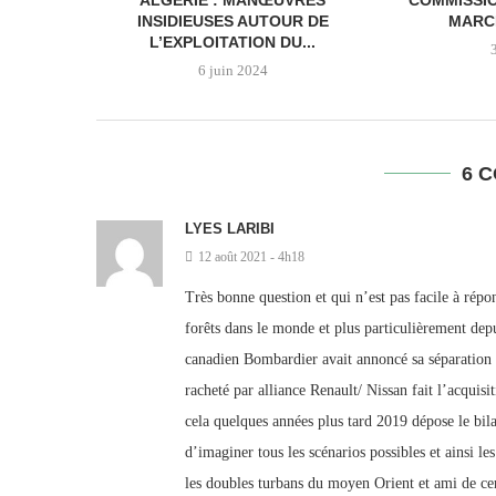
ALGÉRIE : MANŒUVRES
COMMISSI
INSIDIEUSES AUTOUR DE
MARC
L’EXPLOITATION DU...
6 juin 2024
6 
LYES LARIBI
12 août 2021 - 4h18
Très bonne question et qui n’est pas facile à rép
forêts dans le monde et plus particulièrement dep
canadien Bombardier avait annoncé sa séparation 
racheté par alliance Renault/ Nissan fait l’acqui
cela quelques années plus tard 2019 dépose le bilan
d’imaginer tous les scénarios possibles et ainsi le
les doubles turbans du moyen Orient et ami de cer