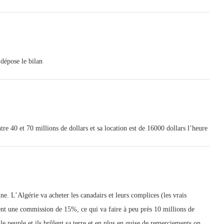
dépose le bilan
e 40 et 70 millions de dollars et sa location est de 16000 dollars l’heure
e. L’Algérie va acheter les canadairs et leurs complices (les vrais
ent une commission de 15%, ce qui va faire à peu près 10 millions de
le peuple et ils brûlent sa terre et en plus en guise de remerciements on