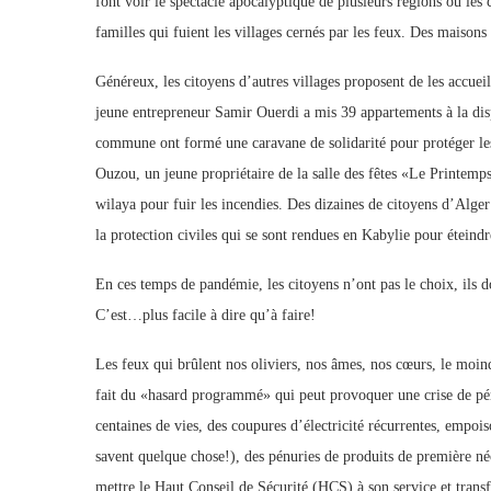
font voir le spectacle apocalyptique de plusieurs régions où les 
familles qui fuient les villages cernés par les feux. Des maisons
Généreux, les citoyens d’autres villages proposent de les accue
jeune entrepreneur Samir Ouerdi a mis 39 appartements à la disp
commune ont formé une caravane de solidarité pour protéger les
Ouzou, un jeune propriétaire de la salle des fêtes «Le Printemps»
wilaya pour fuir les incendies. Des dizaines de citoyens d’Alge
la protection civiles qui se sont rendues en Kabylie pour éteindr
En ces temps de pandémie, les citoyens n’ont pas le choix, ils do
C’est…plus facile à dire qu’à faire!
Les feux qui brûlent nos oliviers, nos âmes, nos cœurs, le moind
fait du «hasard programmé» qui peut provoquer une crise de pé
centaines de vies, des coupures d’électricité récurrentes, empois
savent quelque chose!), des pénuries de produits de première
mettre le Haut Conseil de Sécurité (HCS) à son service et trans