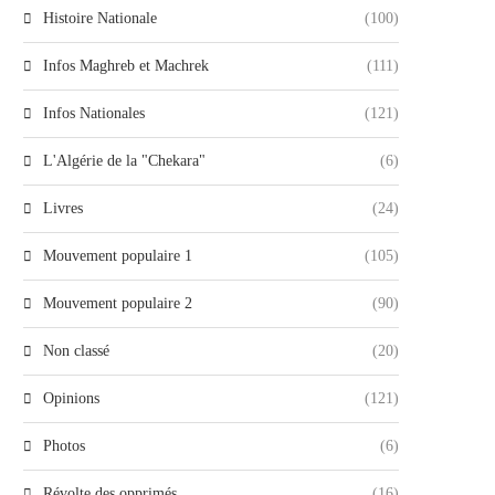
Histoire Nationale
(100)
Infos Maghreb et Machrek
(111)
Infos Nationales
(121)
L'Algérie de la "Chekara"
(6)
Livres
(24)
Mouvement populaire 1
(105)
Mouvement populaire 2
(90)
Non classé
(20)
Opinions
(121)
Photos
(6)
Révolte des opprimés
(16)