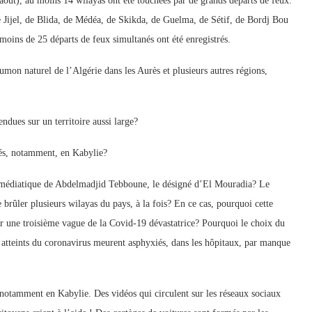
 août), au moins 14 wilayas ont été touchées par de grands départs de feux.
e Jijel, de Blida, de Médéa, de Skikda, de Guelma, de Sétif, de Bordj Bou
moins de 25 départs de feux simultanés ont été enregistrés.
oumon naturel de l’Algérie dans les Aurès et plusieurs autres régions,
endues sur un territoire aussi large?
és, notamment, en Kabylie?
n médiatique de Abdelmadjid Tebboune, le désigné d’El Mouradia? Le
de brûler plusieurs wilayas du pays, à la fois? En ce cas, pourquoi cette
par une troisième vague de la Covid-19 dévastatrice? Pourquoi le choix du
s atteints du coronavirus meurent asphyxiés, dans les hôpitaux, par manque
 notamment en Kabylie. Des vidéos qui circulent sur les réseaux sociaux