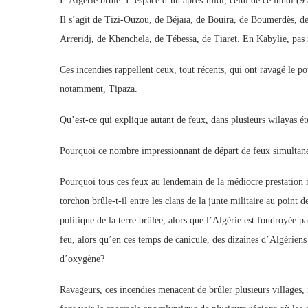
L’Algérie brûle. L’espace d’un après-midi, celui de ce lundi (9
Il s’agit de Tizi-Ouzou, de Béjaïa, de Bouira, de Boumerdès, d
Arreridj, de Khenchela, de Tébessa, de Tiaret. En Kabylie, pas 
Ces incendies rappellent ceux, tout récents, qui ont ravagé le p
notamment, Tipaza.
Qu’est-ce qui explique autant de feux, dans plusieurs wilayas ét
Pourquoi ce nombre impressionnant de départ de feux simultan
Pourquoi tous ces feux au lendemain de la médiocre prestatio
torchon brûle-t-il entre les clans de la junte militaire au point 
politique de la terre brûlée, alors que l’Algérie est foudroyée 
feu, alors qu’en ces temps de canicule, des dizaines d’Algérien
d’oxygène?
Ravageurs, ces incendies menacent de brûler plusieurs villages,