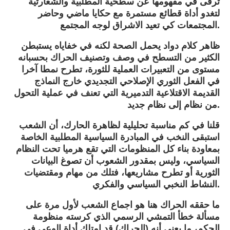
ترقى في مفهومها عن سطحية المطلبية والشعارتية
لتغدو أداة قطائع مستمرة مع حكايا ماضي وحاضر
المجتمعات كي تعيد الاشراق لوجه المجتمع.
ظاهر كلام دواد يحمل الصحة لكنه في خفاياه يستبطن
الكثير من التسطح في وصف وتصنيف الحراك بحسبانه
مستوى من التعبيرات العملية للثورة، تطرح نمطا آخرا
في الفعل الثوري الإصلاحي التجديدي خارج النماذج
القديمة الاقتلاعية التدميرية التي تعنف في عملية التحول
من نظام إلى نظام جديد.
قلنا في كم مناسبة تحليلية لظاهرة الحارك، أن الشعب
استبقى النخب في المبادرة السياسية المطلبية الخاصة
بمعاودة بناء كل المنظومات التي تقع هرميا تحت النظام
السياسي، وليس بمقدور الشعوب أن تصوغ البيانات
الثورية أو تطرح مشاريعها، فتلك من مهام ومقتضيات
النشاط النخبي السياسي والفكري.
ما حققه الحراك هنا هو اجماع الشعب لأول مرة على
مسألة خطأ التمشي الرسمي الذي كرسته منظومة
الحكم، ما يعني أنه (الحراك) قد امتلك أداة الوعي في