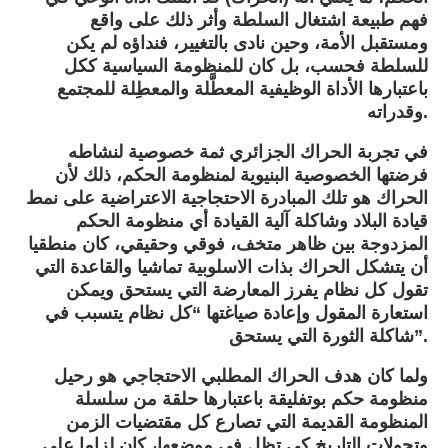
فهم طبيعة اشتغال السلطة وأثر ذلك على واقع
ومستقبل الأمة، وحين نادى بالتغيير، فنداؤه لم يكن
للسلطة فحسب، بل كان للمنظومة السياسية ككل
باعتبارها الأداة الوظيفية المعطَّلة والمعطِلة للمجتمع
وقدراته.
في تجربة الحراك الجزائري ثمة خصوصية لنشاطه
فرضتها الخصوصية البنيوية لمنظومة الحكم، ذلك لأن
الحراك هو تلك المبادرة الاحتجاجية الاعتراضية على نمط
قيادة البلاد وشاكلة آلية القيادة أي منظومة الحكم
المزدوجة بين ظاهر متخف، فوقي وحقيقي، كان منطقيا
أن يتشكل الحراك بذات الاسلوبية تماشيا والقاعدة التي
تقول كل نظام يفرز المعارضة التي يستحق ويمكن
استعارة المقول وإعادة صياغتها “كل نظام يتسبب في
شاكلة الثورة التي يستحق”.
ولما كان هدف الحراك المطلبي الاحتجاجي هو رحيل
منظومة حكم بوتفليقة باعتبارها حلقة من سلسلة
المنظومة القديمة التي تصارع كل مقتضيات الزمن
وتحولات التاريخ كي تظل في موضعها، كان لزاما على