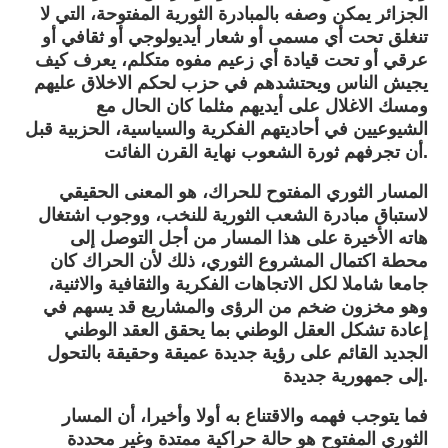
الجزائر يمكن وصفه بالمبادرة الثورية المفتوحة، التي لا
تنغلق تحت أي مسمى أو شعار أيديولوجي أو ثقافي أو
عرقي أو تحت قيادة أي زعيم مفوه متكلم، يعرف كيف
يجيش الناس ويحتشدهم في حزب لحكم الاخلاق عليهم
ومسك الاغلال على أيديهم مثلما كان الحال مع
الشيوعيين في أحاديتهم الفكرية والسياسية، الحزبية قبل
أن تجرفهم ثورة الشعوب نهاية القرن الفائت.
المسار الثوري المفتوح للحراك، هو المعنى الحقيقي
لاستباق مبادرة الشعب الثورية للنخب، ووجوب اشتغال
هاته الأخيرة على هذا المسار من أجل التوصل إلى
محطة اكتمال المشروع الثوري، ذلك لأن الحراك كان
جامعا شاملا لكل الاتجاهات الفكرية والثقافية والاثنية،
وهو مخزون ضخم من الرؤى والمشاريع قد يسهم في
إعادة تشكل العقل الوطني بما يحقق العقد الوطني
الجديد القائم على رؤية جديدة عميقة وحقيقة بالتحول
إلى جمهورية جديدة.
فما يتوجب فهمه والاقتناع به أولا وأخيرا، أن المسار
الثوري المفتوح هو حالة حراكية ممتدة وغير محددة