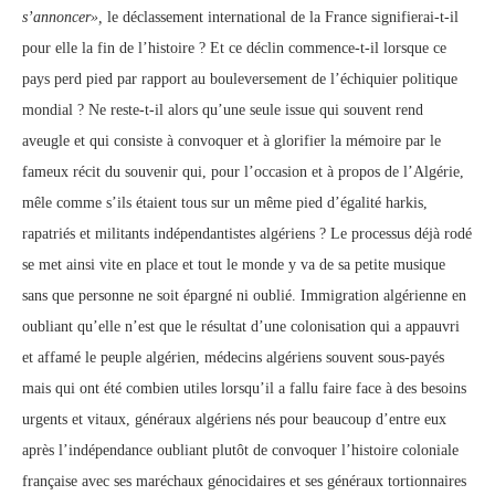
s’annoncer»,
le déclassement international de la France signifierai-t-il
pour elle la fin de l’histoire ? Et ce déclin commence-t-il lorsque ce
pays perd pied par rapport au bouleversement de l’échiquier politique
mondial ? Ne reste-t-il alors qu’une seule issue qui souvent rend
aveugle et qui consiste à convoquer et à glorifier la mémoire par le
fameux récit du souvenir qui, pour l’occasion et à propos de l’Algérie,
mêle comme s’ils étaient tous sur un même pied d’égalité harkis,
rapatriés et militants indépendantistes algériens ? Le processus déjà rodé
se met ainsi vite en place et tout le monde y va de sa petite musique
sans que personne ne soit épargné ni oublié. Immigration algérienne en
oubliant qu’elle n’est que le résultat d’une colonisation qui a appauvri
et affamé le peuple algérien, médecins algériens souvent sous-payés
mais qui ont été combien utiles lorsqu’il a fallu faire face à des besoins
urgents et vitaux, généraux algériens nés pour beaucoup d’entre eux
après l’indépendance oubliant plutôt de convoquer l’histoire coloniale
française avec ses maréchaux génocidaires et ses généraux tortionnaires