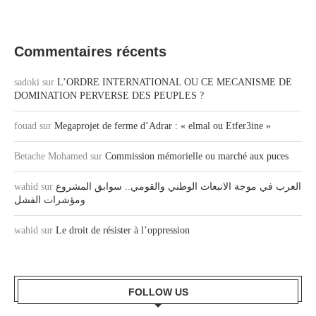
Commentaires récents
sadoki
sur
L’ORDRE INTERNATIONAL OU CE MECANISME DE
DOMINATION PERVERSE DES PEUPLES ?
fouad
sur
Megaprojet de ferme d’Adrar : « elmal ou Etfer3ine »
Betache Mohamed
sur
Commission mémorielle ou marché aux puces
wahid
sur
العرب في موجة الانبعاث الوطني والقومي.. سوابق المشروع
ومؤشرات الفشل
wahid
sur
Le droit de résister à l’oppression
FOLLOW US