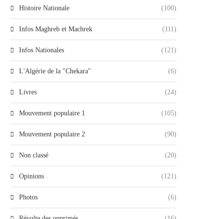
Histoire Nationale
(100)
Infos Maghreb et Machrek
(111)
Infos Nationales
(121)
L'Algérie de la "Chekara"
(6)
Livres
(24)
Mouvement populaire 1
(105)
Mouvement populaire 2
(90)
Non classé
(20)
Opinions
(121)
Photos
(6)
Révolte des opprimés
(16)