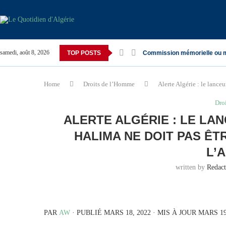
samedi, août 8, 2026
TOP POSTS
Commission mémorielle ou 
Home
Droits de l’Homme
Alerte Algérie : le lanc
Dro
ALERTE ALGÉRIE : LE LA
HALIMA NE DOIT PAS Ê
L’
written by
Redac
PAR
AW
· PUBLIÉ MARS 18, 2022 · MIS À JOUR MARS 19