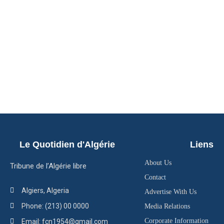
Le Quotidien d'Algérie
Liens
About Us
Tribune de l’Algérie libre
Contact
Algiers, Algeria
Advertise With Us
Phone: (213) 00 0000
Media Relations
Corporate Information
Email: fcn1954@gmail.com