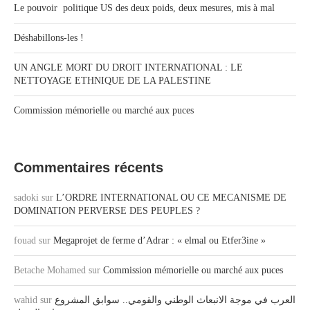
Le pouvoir politique US des deux poids, deux mesures, mis à mal
Déshabillons-les !
UN ANGLE MORT DU DROIT INTERNATIONAL : LE
NETTOYAGE ETHNIQUE DE LA PALESTINE
Commission mémorielle ou marché aux puces
Commentaires récents
sadoki
sur
L’ORDRE INTERNATIONAL OU CE MECANISME DE
DOMINATION PERVERSE DES PEUPLES ?
fouad
sur
Megaprojet de ferme d’Adrar : « elmal ou Etfer3ine »
Betache Mohamed
sur
Commission mémorielle ou marché aux puces
wahid
sur
العرب في موجة الانبعاث الوطني والقومي.. سوابق المشروع