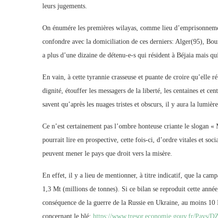
leurs jugements.
On énumére les premières wilayas, comme lieu d’emprisonnement
confondre avec la domiciliation de ces derniers: Alger(95), Bo
a plus d’une dizaine de détenu-e-s qui résident à Béjaia mais qu
En vain, à cette tyrannie crasseuse et puante de croire qu’elle r
dignité, étouffer les messagers de la liberté, les centaines et ce
savent qu’après les nuages tristes et obscurs, il y aura la lumière
Ce n’est certainement pas l’ombre honteuse criante le slogan « M
pourrait lire en prospective, cette fois-ci, d’ordre vitales et so
peuvent mener le pays que droit vers la misère.
En effet, il y a lieu de mentionner, à titre indicatif, que la ca
1,3 Mt (millions de tonnes). Si ce bilan se reproduit cette année,
conséquence de la guerre de la Russie en Ukraine, au moins 10
concernant le blé:
https://www.tresor.economie.gouv.fr/Pays/D