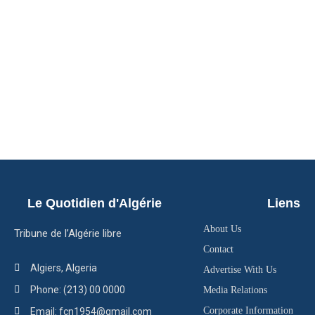
Le Quotidien d'Algérie
Liens
About Us
Tribune de l’Algérie libre
Contact
Algiers, Algeria
Advertise With Us
Phone: (213) 00 0000
Media Relations
Corporate Information
Email: fcn1954@gmail.com