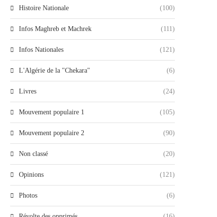
Histoire Nationale
(100)
Infos Maghreb et Machrek
(111)
Infos Nationales
(121)
L'Algérie de la "Chekara"
(6)
Livres
(24)
Mouvement populaire 1
(105)
Mouvement populaire 2
(90)
Non classé
(20)
Opinions
(121)
Photos
(6)
Révolte des opprimés
(16)