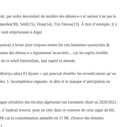
, par ordre descendant du nombre des détenu-e-s et surtout à ne pas le
umerdes(30); Sétif(15); Oran(14); Tizi Ouzou(13). À titre d’exemple, il y
i sont emprisonnés à Alger.
éussirait à briser pour toujours toutes les vies humaines synonymes de
ntaines des détenu-e-s injustement incarcérés,…car les esprits éveillés
 de ce soleil bienveillant, tant espéré et attendu.
iziriya tahya El djzaier » qui pourrait étouffer les revendications qu’on
ciales. L’incompétence régnante, le déni et le manque d’anticipation ne
mpagne céréalière des récoltes algérienne ont fortement chuté en 2020/2021:
 il faudrait trouver, pour ne citer dans ce contexte de crise aigue de blé,
 Mt car la consommation annuelle est 11 Mt. (Source des données
Z
)