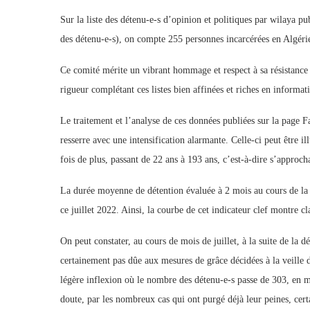
Sur la liste des détenu-e-s d’opinion et politiques par wilaya 
des détenu-e-s), on compte 255 personnes incarcérées en Algéri
Ce comité mérite un vibrant hommage et respect à sa résistance 
rigueur complétant ces listes bien affinées et riches en informat
Le traitement et l’analyse de ces données publiées sur la page
resserre avec une intensification alarmante. Celle-ci peut être i
fois de plus, passant de 22 ans à 193 ans, c’est-à-dire s’approcha
La durée moyenne de détention évaluée à 2 mois au cours de la p
ce juillet 2022. Ainsi, la courbe de cet indicateur clef montre c
On peut constater, au cours de mois de juillet, à la suite de la d
certainement pas dûe aux mesures de grâce décidées à la veille d
légère inflexion où le nombre des détenu-e-s passe de 303, en m
doute, par les nombreux cas qui ont purgé déjà leur peines, certai