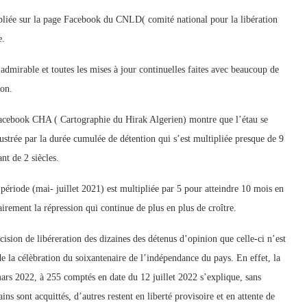
publiée sur la page Facebook du CNLD( comité national pour la libération
e.
admirable et toutes les mises à jour continuelles faites avec beaucoup de
ion.
 Facebook CHA ( Cartographie du Hirak Algerien) montre que l’étau se
llustrée par la durée cumulée de détention qui s’est multipliée presque de 9
nt de 2 siècles.
ériode (mai- juillet 2021) est multipliée par 5 pour atteindre 10 mois en
lairement la répression qui continue de plus en plus de croître.
écision de libéreration des dizaines des détenus d’opinion que celle-ci n’est
e la célèbration du soixantenaire de l’indépendance du pays. En effet, la
ars 2022, à 255 comptés en date du 12 juillet 2022 s’explique, sans
ns sont acquittés, d’autres restent en liberté provisoire et en attente de