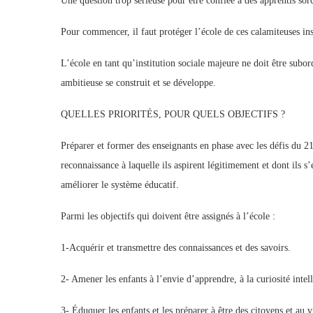
Une question trop sérieuse pour être confiée à des apprentis sorc
Pour commencer, il faut protéger l’école de ces calamiteuses ins
L’école en tant qu’institution sociale majeure ne doit être subor
ambitieuse se construit et se développe.
QUELLES PRIORITÉS, POUR QUELS OBJECTIFS ?
Préparer et former des enseignants en phase avec les défis du 21 
reconnaissance à laquelle ils aspirent légitimement et dont ils s
améliorer le système éducatif.
Parmi les objectifs qui doivent être assignés à l’école :
1-Acquérir et transmettre des connaissances et des savoirs.
2- Amener les enfants à l’envie d’apprendre, à la curiosité intelle
3- Éduquer les enfants et les préparer à être des citoyens et au 