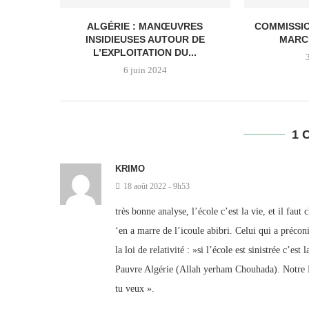
ALGÉRIE : MANŒUVRES
COMMISSI
INSIDIEUSES AUTOUR DE
MARC
L’EXPLOITATION DU...
6 juin 2024
1 
KRIMO
18 août 2022 - 9h53
très bonne analyse, l’école c’est la vie, et il faut
‘en a marre de l’icoule abibri. Celui qui a préconis
la loi de relativité : »si l’école est sinistrée c’est 
Pauvre Algérie (Allah yerham Chouhada). Notre P
tu veux ».