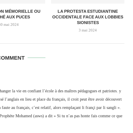
ON MÉMORIELLE OU
LA PROTESTA ESTUDIANTINE
HÉ AUX PUCES
OCCIDENTALE FACE AUX LOBBIES
SIONISTES
30 mai 2024
3 mai 2024
COMMENT
 changer la vie en confiant l’école à des maîtres pédagogues et patriotes. y
é l’anglais en lieu et place du français, il croit peut être avoir découvert
la faute au français, c’est relatif, alors remplaçant li françi par li sangli ».
rophète Mohamed (asws) a dit » Si tu n’as pas honte fais comme ce que