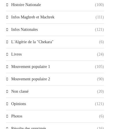
Histoire Nationale
(100)
Infos Maghreb et Machrek
(111)
Infos Nationales
(121)
L'Algérie de la "Chekara"
(6)
Livres
(24)
Mouvement populaire 1
(105)
Mouvement populaire 2
(90)
Non classé
(20)
Opinions
(121)
Photos
(6)
Révolte des opprimés
(16)