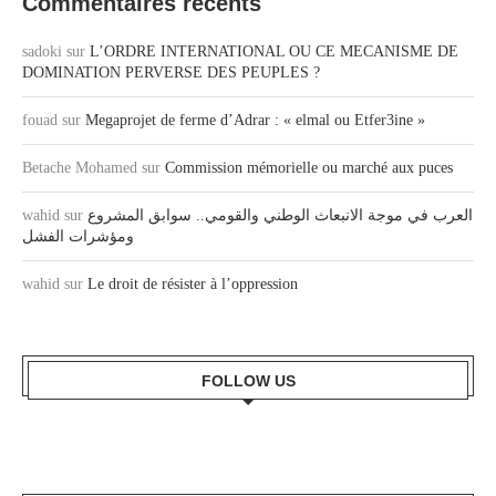
Commentaires récents
sadoki
sur
L’ORDRE INTERNATIONAL OU CE MECANISME DE
DOMINATION PERVERSE DES PEUPLES ?
fouad
sur
Megaprojet de ferme d’Adrar : « elmal ou Etfer3ine »
Betache Mohamed
sur
Commission mémorielle ou marché aux puces
wahid
sur
العرب في موجة الانبعاث الوطني والقومي.. سوابق المشروع
ومؤشرات الفشل
wahid
sur
Le droit de résister à l’oppression
FOLLOW US