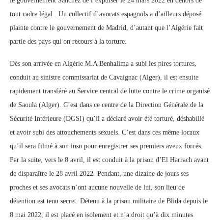
le gouvernement Sanchez de l’expulser le 24 mars 2022 en dehors de
tout cadre légal . Un collectif d’avocats espagnols a d’ailleurs déposé
plainte contre le gouvernement de Madrid, d’autant que l’Algérie fait
partie des pays qui on recours à la torture.
Dès son arrivée en Algérie M.A Benhalima a subi les pires tortures,
conduit au sinistre commissariat de Cavaignac (Alger), il est ensuite
rapidement transféré au Service central de lutte contre le crime organisé
de Saoula (Alger). C’est dans ce centre de la Direction Générale de la
Sécurité Intérieure (DGSI) qu’il a déclaré avoir été torturé, déshabillé
et avoir subi des attouchements sexuels. C’est dans ces même locaux
qu’il sera filmé à son insu pour enregistrer ses premiers aveux forcés.
Par la suite, vers le 8 avril, il est conduit à la prison d’El Harrach avant
de disparaître le 28 avril 2022. Pendant, une dizaine de jours ses
proches et ses avocats n’ont aucune nouvelle de lui, son lieu de
détention est tenu secret. Détenu à la prison militaire de Blida depuis le
8 mai 2022, il est placé en isolement et n’a droit qu’à dix minutes