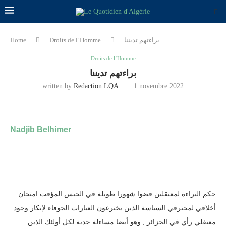
Home
Droits de l’Homme
براءتهم تديننا
Droits de l’Homme
براءتهم تديننا
written by
Redaction LQA
1 novembre 2022
Nadjib Belhimer
·
حكم البراءة لمعتقلين قضوا شهورا طويلة في الحبس المؤقت امتحان
أخلاقي لمحترفي السياسة الذين يخترعون العبارات الجوفاء لإنكار وجود
معتقلي رأي في الجزائر , وهو أيضا مساءلة جدية لكل أولئك الذين