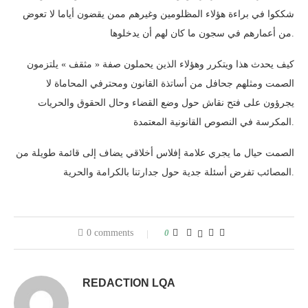
شككوا في براءة هؤلاء المظلومين وغيرهم ممن يقضون أياما لا تعوض
من أعمارهم في سجون ما كان لهم أن يدخلوها.
كيف يحدث هذا ويتكرر وهؤلاء الذين يحملون صفة « مثقف » يلتزمون
الصمت ومثلهم جحافل من أساتذة القانون ومحترفي المحاماة لا
يجرؤون على فتح نقاش حول وضع القضاء وحال الحقوق والحريات
المكرسة في النصوص القانونية المعتمدة.
الصمت حيال ما يجري علامة إفلاس أخلاقي يضاف إلى قائمة طويلة من
المصائب تفرض أسئلة جدية حول جدارتنا بالكرامة والحرية.
0 comments
0
REDACTION LQA