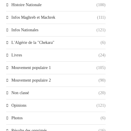
Histoire Nationale
(100)
Infos Maghreb et Machrek
(111)
Infos Nationales
(121)
L'Algérie de la "Chekara"
(6)
Livres
(24)
Mouvement populaire 1
(105)
Mouvement populaire 2
(90)
Non classé
(20)
Opinions
(121)
Photos
(6)
Révolte des opprimés
(16)