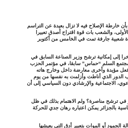
أن خارطة الإصلاح فيه لا تزال بعيدة عن التراسم
الأولى، والشعب بات قوة اقتراح أصدق تعبيرا
ادة شعبية جارفة تمت في الخامس من أكتوبر
را إلى إمكانية ترشح وزير الصناعة السابق في
ة ( 59 سنة) لرئاسة حركة مجتمع السلم “حماس” سابقا، في مؤتمر الحزب
 فعل مؤيدة وأخرى معارضة داخل وخارج هاته
عب الدور الذي أناطت وأزلمت به نفسها من يوم
وي، الاجتماعية والإرشادي دون السياسي إلى أن
ر في ترشح مناصرة؟ ولم الاهتمام بذلك في ظل
سية بالجزائر يمكن اعتباره رهان جدي للحركة
ة الجمود أو الموات بتعبير أدق التي يعيشها