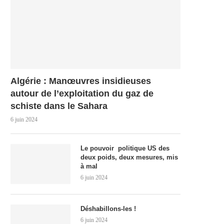
Algérie : Manœuvres insidieuses
autour de l’exploitation du gaz de
schiste dans le Sahara
6 juin 2024
Le pouvoir politique US des
deux poids, deux mesures, mis
à mal
6 juin 2024
Déshabillons-les !
6 juin 2024