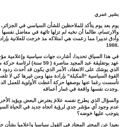
بشير عمري
يوم بعد يوم يتأكد للملاحظين للشأن السياسي في الجزائر، ب
والارتسام، طالما أن نخبه لم تزلها تائهة في معاضل نفسها 
وأدق تدبيرا مما زعمت هي امتلاكه مذ خرجت للعلانية بإر
1988.
في هذا السياق تحديدا، أشارت جهات سياسية وإعلامية مؤخ
عهد بوتفليقة عبد المجيد مناصر
الذي يوشك على الانعقاد، الأمر الذي يكون قد أحدث ردود
القوة السياسية “المكبلة” بإرادة منها ومن غيرها كي لا تل
تأسست رغما عنها بوصفها حركة أعطت الأولوية للعمل الدع
وجدت نفسها واقعة في غمار أعماقه.
والسؤال الذي يطرح نفسه علامَ يعترض البعض ويؤيد الأخ
عدم وجود أي مؤشر جدي لرؤية اتجاه جديد في الحياة السيا
يتوجب عليها خوضه؟
بعيدا عن المجتر المعتاد في القول سياسيا واعلاميا بشأن حال