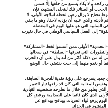
ركحه و لا يكاد يسمع من خلفها إلا همس
 الحجب أو الستائر تلك ليتجلى المشهد، فإن
 نحناح لا يزال رهين لحظة انبلاجه الأولى، لا
 تأديته والذي عليه أن يؤديه لاحقا، وهو ما يبقي
ي السلبية التي هو عليها اليوم في المعضلة
“القوة” إلى الفعل السياسي الوطني في حال تغيرت
التعددية” الأولى ممن أسسوا لخط “المشاركة”
لتطورات التي تعرفها “السلطة” في سجالها
 له من دلالة أكثر من أنه يدل على أن (الحزب-
ما أو يغدو منهما إلى حيث يقتضي حال الوضع
ديد يتمرجع على رؤية نقدية للتجربة السابقة،
يض للمغالبة التي كان قد رفعها تيار التغيير
أخير الذي يظهر من خلال ما تطرحه شخصيته القيادية
الأولى الذي كان قائما على الصدامية ورفض كل
اليوم يرفع لواء الحريات وينافح ويدافع عن