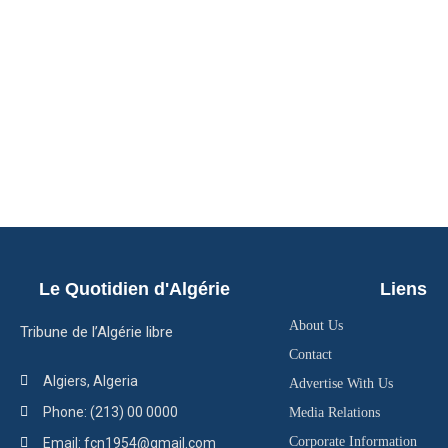
Le Quotidien d'Algérie
Liens
About Us
Tribune de l’Algérie libre
Contact
Algiers, Algeria
Advertise With Us
Phone: (213) 00 0000
Media Relations
Corporate Information
Email: fcn1954@gmail.com