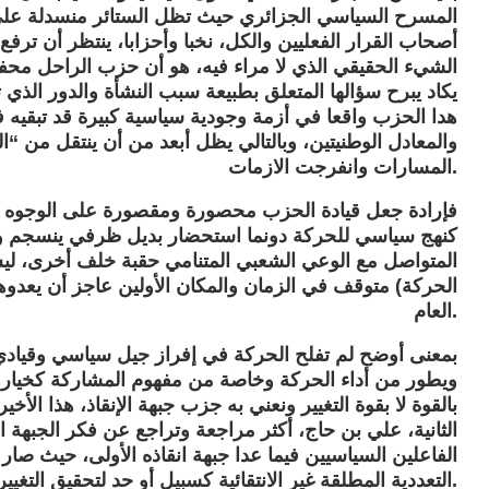
المسرح السياسي الجزائري حيث تظل الستائر منسدلة على 
أصحاب القرار الفعليين والكل، نخبا وأحزابا، ينتظر أن ترفع
الشيء الحقيقي الذي لا مراء فيه، هو أن حزب الراحل محفوظ
يكاد يبرح سؤالها المتعلق بطبيعة سبب النشأة والدور الذي تم
هدا الحزب واقعا في أزمة وجودية سياسية كبيرة قد تبقيه ف
والمعادل الوطنيتين، وبالتالي يظل أبعد من أن ينتقل من 
المسارات وانفرجت الازمات.
فإرادة جعل قيادة الحزب محصورة ومقصورة على الوجوه “
كنهج سياسي للحركة دونما استحضار بديل ظرفي ينسجم وا
المتواصل مع الوعي الشعبي المتنامي حقبة خلف أخرى، ليس
الحركة) متوقف في الزمان والمكان الأولين عاجز أن يعدوه
العام.
بمعنى أوضح لم تفلح الحركة في إفراز جيل سياسي وقيادي ج
ويطور من أداء الحركة وخاصة من مفهوم المشاركة كخيار ونق
بالقوة لا بقوة التغيير ونعني به جزب جبهة الإنقاذ، هذا ال
الثانية، علي بن حاج، أكثر مراجعة وتراجع عن فكر الجبهة 
الفاعلين السياسيين فيما عدا جبهة انقاذه الأولى، حيث صار 
التعددية المطلقة غير الانتقائية كسبيل أو حد لتحقيق التغيير المنشود في الجزائر.