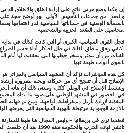
إن هكذا وضع حزبي قائم على إرادة الغلق والانغلاق الذات
والعقد” من جماعات التأسيس الأولى، لهو أوضح حجة على 
بالمسألة الوطنية في حساباتها السياسية قدر اهتمامها بمسائ
محاصيل على الصُعد الحزبية والشخصية.
تكتفي وفق منطق الغابة في ظل احتكار أداة حسم الصراع 
الفتات من أن تندثر وتتبخر حظوتها التي تحققت لها أيام ا
القوى أدوات طيعة فيها.
كل هذه المؤشرات تؤكد أن المشهد السياسي بالجزائر هو الي
الإصلاح قبل أن تتبجح أي من حركاته ونخبه بضرورة إرشاد 
وينبسط الإصلاح في الوطن ككل، ومعنى ذلك أن هاته الحرك
في الحضور في المشهد الوطني على ضوء ما أبداه المجتمع 
المغذية لإرادة تأزيل ديمقراطية الواجهة، ومن ثم فهاته 
الازمة الوجودية مرتبطة بالهوية السياسية التي يفرضها الواقع المتطور للوعي المجتمعي.
فعندما نرى في بريطانيا – وليس المجال هنا طبعا للمقارنة 
تاتشر قيادة الحزب والحكوم