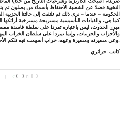
ضربته، أصبحت الكاريزما وشرعيات التاريخ من حكايا الم
النخبية فضلا عن الشعبية الاحتفاظ بأسماء من يصلون ثم ي
الحكومة – عندما – نرى ذلك ثم نلتفت إلى حالتنا الحزبية الم
كما هي، والقيادات التأسيسية مستريحة مسترخية أرائكها ال
مبرر الحدوث، ليس باعتباره تمردا على سلطة فاسدة مفس
والأحزاب والحزيبات، وإنما تمردا على سلطان الخراب المهو
وعي مسيرته ومسيرة وعييه، خراب أسهمت فيه تلكم الأحزاب كل حسب قواه ومبتغاه.
كاتب جزائري
0