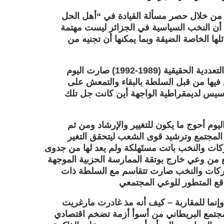
ي من خلال حصر مسألة القيادة في “أهل الحل
أن النخب السياسية في الجزائر ليست مهتمة
لها الخاصة الضيقة وبما يمكنها أن تجنيه من
فجل القوى السياسية الكبرى أو التي كانت كذلك في بداية التعددية الحقيقية (1989-1992) صارت اليوم
فيها من قبل السلطة بالبقاء والتمعش على
لتأسيس لديمقراطية الواجهة أين كانت جل تلك
وم أحوج ما يكون للتغيير والإرشاد ومن ثم
المجتمع وترشيد قوى الشعب ليتحقق التغير
ات والنخب باتت مستَهلكة ولم يعد لها من جدوى
من وعي خارج بوتقة الممارسة الحزبية الموجهة
الحركات والنخب صارت تتقاسم مع السلطة ذات
وإنما للمقاربة – كيف أنه مذ غادرت مارغريت
ة سنة 1990 بعد أن خلصت المجتمع البريطاني من أسوأ أزمة تضخم اقتصادي