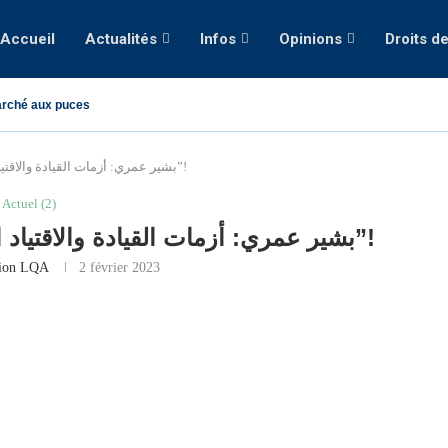
Accueil
Actualités
Infos
Opinions
Droits d
rché aux puces
بشير عمري: أزمات القيادة والاقتياد الحزبي بالجزائر.. “حمس نموذجا”!
Actuel (2)
بشير عمري: أزمات القيادة والاقتياد الحزبي بالجزائر.. “حمس نموذجا”!
tion LQA
2 février 2023