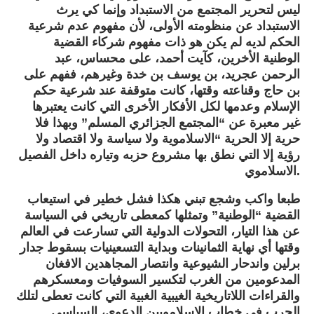
ليس لتحرير المجتمع من الاستبداد وإنما كي يرث
الاستبداد عن منظومته الأولى، لأن مفهوم عدم شرعية
الحكم لديه لم يكن هو ذات مفهوم شركاء القضية
الوطنية الأخرين، كآيت أحمد، على محساس، عبد
الرحمن عجريد، بن يوسف بن خدة وغيرهم، ففهم على
بن حاج وقناعته وقتها، كانت متوقفة عند شرعية حكم
الإسلام وعدمها لكل الأفكار الأخرى التي كانت يعتبرها
غير معبرة عن “المجتمع الجزائري المسلم” وبهذا فلا
حرية إلا الحرية “الاسلاموية ولا سياسة ولا اقتصاد ولا
رؤية إلا التي نطق بها مشروع حزبه وتياره داخل الفصيل
الاسلاموي.
طبعا واكب وشجع تبني هكذا فشل خطير في استيعاب
القضية “الوطنية” وتمثلها كمعطى تاريخي في السياسة
عن هذا التيار، التحولات الدولية التي تسارعت في العالم
وقتها أي نهاية الثمانينات وبداية التسعينيات بسقوط جدار
برلين واندحار الشيوعية وانتصار المجاهدين الافغان
المدعومين من الغرب لتكسير السوفيات ومعسكرهم
والقراءات اللاتاريخية الغيبية الغبية التي كانت تعطى لتلك
الحرب في خطاب الاسلامويين الدعوي، السياسي