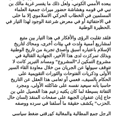
ببعده الأممي الكوني، ولعل ذلك ما يفسر غربة مالك بن
نبي في قومه وهشاشة حضور ميراث جمعية العلماء
المسلمين في الخطاب الحركي الاسلاموي إلا ما خلى
في الاحتفائية أو في معرض شرعنة الوجود لهذا التيار في
الحظيرة الوطنية.
فلقد تقلبت الرؤى والأفكار في هذا التيار بين متبع
لمشاريع أممية ولدت في بيئات أخرى، ومحاك لتاريخ
الإسلام باعتباره أسبق وأصدق تجربة من تاريخ الوطنية
وبذلك تمركزت لدى هذا الأخير، الجهادية القتالية في
مشروع التمكين لـ”المشروع” ومساند التبرير كانت لا
تتوقف سيولها عن الجريان من خلال معاودة القاء السير
الأولى وذكريات الفتوحات والثورات التقويمية على
الحكام بالسيف، فعمي أو تعامى هذا العقل عن التاريخ
حاسبا بأنه سيعيد نفسه على شاكلته الأولى، ومجرد
التفاتة بسيطة لما كان يكتبه زعيم هذا الفصيل علي بن
حاج إبان عنفوان الجبهة على صفحات المنقذ (لسان حال
الحزب” يكشف حقيقة ما أسلفنا في سرده ووصفه.
الرجل جمع المطالبة والمغالبة كورقتي ضغط سياسي