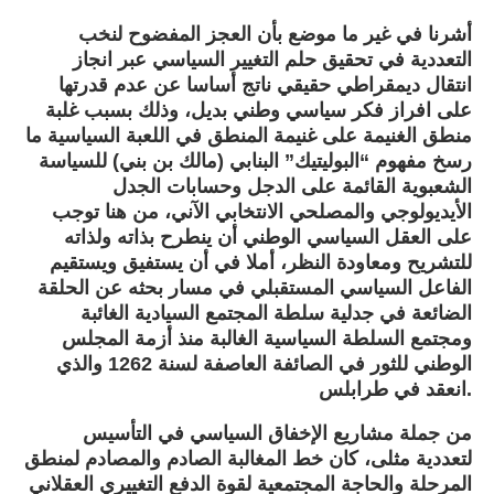
أشرنا في غير ما موضع بأن العجز المفضوح لنخب
التعددية في تحقيق حلم التغيير السياسي عبر انجاز
انتقال ديمقراطي حقيقي ناتج أساسا عن عدم قدرتها
على افراز فكر سياسي وطني بديل، وذلك بسبب غلبة
منطق الغنيمة على غنيمة المنطق في اللعبة السياسية ما
رسخ مفهوم “البوليتيك” البنابي (مالك بن بني) للسياسة
الشعبوية القائمة على الدجل وحسابات الجدل
الأيديولوجي والمصلحي الانتخابي الآني، من هنا توجب
على العقل السياسي الوطني أن ينطرح بذاته ولذاته
للتشريح ومعاودة النظر، أملا في أن يستفيق ويستقيم
الفاعل السياسي المستقبلي في مسار بحثه عن الحلقة
الضائعة في جدلية سلطة المجتمع السيادية الغائبة
ومجتمع السلطة السياسية الغالبة منذ أزمة المجلس
الوطني للثور في الصائفة العاصفة لسنة 1262 والذي
انعقد في طرابلس.
من جملة مشاريع الإخفاق السياسي في التأسيس
لتعددية مثلى، كان خط المغالبة الصادم والمصادم لمنطق
المرحلة والحاجة المجتمعية لقوة الدفع التغييري العقلاني