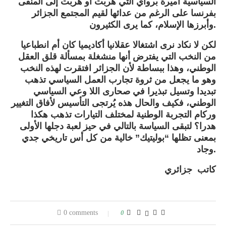
السياسية أميرة برواي التي هربت أو هُربت إلى المنفى
بفرنسا على الرغم من عدائها لقيم المجتمع الجزائر
وأبرزها الإسلام، كما يرى الكثيرون.
لكن لا نكاد نرى اشتغالا عقلانيا أكاديميا كان أم انطباعيا
من النخب التي يفترض أنها منشغلة بمسألة قلق العقل
الوطني، وهذا ببساطة لأن الجزائر افتقرت لهذه النخب
وهو ما يجعل من ثروة تجارب العمل السياسي تذهب
تبديدا وتسيل تبذيرا في صحارى اللا وعي السياسي
الوطني، فكيف والحال هذه يُرتجى التأسيس لأفاق التغيير
وركام التجربة الوطنية لمختلف التيارات تذهب هكذا
هدرا؟ لتبقى السياسة بالتالي في حيز لعبة دجلها الأولى
بمعنى تظلها “بوليتيك” خالية من كل أس تاريخي جدي
وجاد.
كاتب جزائري
0 comments
0