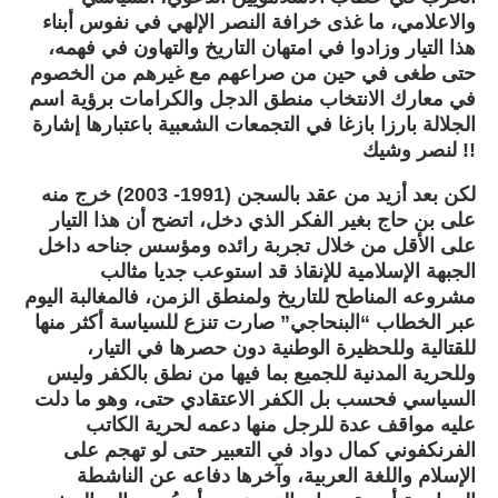
والاعلامي، ما غذى خرافة النصر الإلهي في نفوس أبناء
هذا التيار وزادوا في امتهان التاريخ والتهاون في فهمه،
حتى طغى في حين من صراعهم مع غيرهم من الخصوم
في معارك الانتخاب منطق الدجل والكرامات برؤية اسم
الجلالة بارزا بازغا في التجمعات الشعبية باعتبارها إشارة
لنصر وشيك !!
لكن بعد أزيد من عقد بالسجن (1991- 2003) خرج منه
على بن حاج بغير الفكر الذي دخل، اتضح أن هذا التيار
على الأقل من خلال تجربة رائده ومؤسس جناحه داخل
الجبهة الإسلامية للإنقاذ قد استوعب جديا مثالب
مشروعه المناطح للتاريخ ولمنطق الزمن، فالمغالبة اليوم
عبر الخطاب “البنحاجي” صارت تنزع للسياسة أكثر منها
للقتالية وللحظيرة الوطنية دون حصرها في التيار،
وللحرية المدنية للجميع بما فيها من نطق بالكفر وليس
السياسي فحسب بل الكفر الاعتقادي حتى، وهو ما دلت
عليه مواقف عدة للرجل منها دعمه لحرية الكاتب
الفرنكفوني كمال دواد في التعبير حتى لو تهجم على
الإسلام واللغة العربية، وآخرها دفاعه عن الناشطة