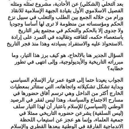
بعد التخلي (الشكلي) عن الأحادية، مشروع تمثله ومثله
الفصيل الاسلاموي الأول بقيادة الجبهة الإسلامية للانقاذ
ورام من خلاله الجمع بين الطلب والتغلب في سبيل نزع
الحكم ومؤسساته من منظومة لا ترى لها أساسا وجوديا
ولا جدوى إلا بالحكم والتحكم في مجتمع يقر التاريخ
باستعصاء حكمه، لثقافته وتقاليده في التمرد على إرادة
الاستحواذ عليه والاستفراد بسيادته وهذا منذ فجر التاريخ.
السؤال الجدير هنا بالالحاح، هو كيف برز هذا التيار، وما
مبرراته التاريخية والأيديولوجية، وإلى انتهى في تطور
خطابه؟
الجواب يعيدنا حتما إلى فتوة عمر تيار الإسلام السياسي
وبداية تشكل تشكيلاته واتجاهاته، التي ستتأثر بمعطيات
الخارج أكثر من الداخل وهي ترسم أفاق حضورها في
مسارح الاجتماع والسياسة، وهذا ليس لفقر في الرصيد
الوطني (السياسي) للإسلام باعتبار أن لهذا التيار سلف
(ليس السلفية) يشرعن حضوره التاريخي ممثلا في
جمعية العلماء، وإنما هو عجز عن استيعاب اللحظة
الاندماجية الفارقة في الوطنية ببعدها القطري والإسلام