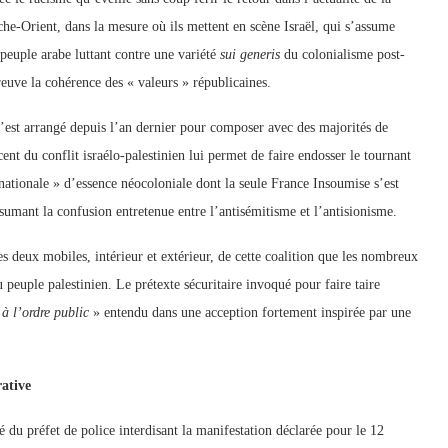
che-Orient, dans la mesure où ils mettent en scène Israël, qui s’assume
 peuple arabe luttant contre une variété
sui generis
du colonialisme post-
euve la cohérence des « valeurs » républicaines.
st arrangé depuis l’an dernier pour composer avec des majorités de
ent du conflit israélo-palestinien lui permet de faire endosser le tournant
 nationale » d’essence néocoloniale dont la seule France Insoumise s’est
ssumant la confusion entretenue entre l’antisémitisme et l’antisionisme.
 les deux mobiles, intérieur et extérieur, de cette coalition que les nombreux
u peuple palestinien. Le prétexte sécuritaire invoqué pour faire taire
 à l’ordre public
» entendu dans une acception fortement inspirée par une
rative
é du préfet de police interdisant la manifestation déclarée pour le 12