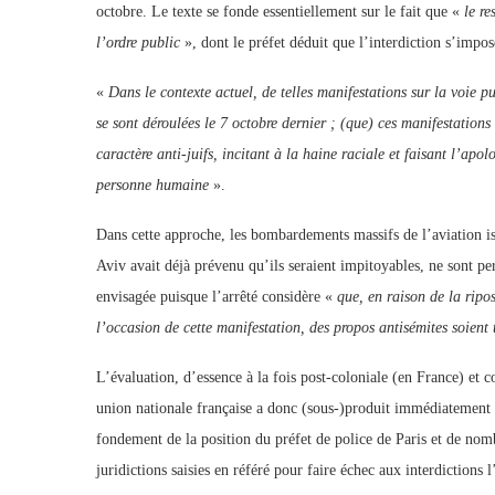
octobre. Le texte se fonde essentiellement sur le fait que «
le r
l’ordre public
», dont le préfet déduit que l’interdiction s’impos
«
Dans le contexte actuel, de telles manifestations sur la voie 
se sont déroulées le 7 octobre dernier ; (que) ces manifestations 
caractère anti-juifs, incitant à la haine raciale et faisant l’apol
personne humaine
».
Dans cette approche, les bombardements massifs de l’aviation is
Aviv avait déjà prévenu qu’ils seraient impitoyables, ne sont p
envisagée puisque l’arrêté considère «
que, en raison de la ripos
l’occasion de cette manifestation, des propos antisémites soient 
L’évaluation, d’essence à la fois post-coloniale (en France) et c
union nationale française a donc (sous-)produit immédiatement u
fondement de la position du préfet de police de Paris et de nomb
juridictions saisies en référé pour faire échec aux interdictions 