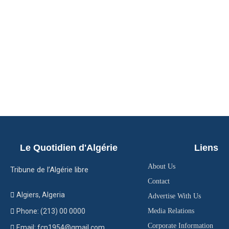
Le Quotidien d'Algérie
Liens
About Us
Tribune de l’Algérie libre
Contact
Algiers, Algeria
Advertise With Us
Phone: (213) 00 0000
Media Relations
Corporate Information
Email: fcn1954@gmail.com