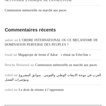
NETTOYAGE ETHNIQUE DE LA PALESTINE
Commission mémorielle ou marché aux puces
Commentaires récents
sadoki
sur
L’ORDRE INTERNATIONAL OU CE MECANISME DE
DOMINATION PERVERSE DES PEUPLES ?
fouad
sur
Megaprojet de ferme d’Adrar : « elmal ou Etfer3ine »
Betache Mohamed
sur
Commission mémorielle ou marché aux puces
wahid
sur
العرب في موجة الانبعاث الوطني والقومي.. سوابق المشروع
ومؤشرات الفشل
wahid
sur
Le droit de résister à l’oppression