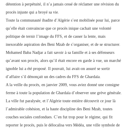
détention à perpétuité, il n’a jamais cessé de réclamer une révision du
procès injuste qui a broyé sa vie.
Toute la communauté ibadite d’Algérie s’est mobilisée pour lui, parce
qu’elle était convaincue que ce procès inique cachait une volonté
politique de ternir l’image du FFS, et de casser la lente, mais
inexorable aspiration des Beni Mzab de s’organiser, et de se structurer.
Mohamed Baba Nadjar a fait savoir à sa famille et à ses défenseurs
qu’avant son procès, alors qu’il était encore en garde à vue, un marché
ignoble lui a été proposé. Il pouvait, lui avait-on assuré se sortir
d’affaire s’il dénonçait un des cadres du FFS de Ghardaïa.
A la veille du procès, en janvier 2009, vous aviez donné une consigne
ferme à toute la population de Ghardaïa d’observer une grève générale.
La ville fut paralysée, et l’Algérie toute entière découvrit ce jour là
l’admirable cohésion, et la haute discipline des Beni Mzab, toutes
couches sociales confondues. C’en fut trop pour le régime, qui fit
reporter le procès, puis le délocalisa vers Médéa, une ville symbole de