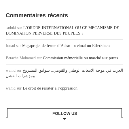
Commentaires récents
sadoki
sur
L’ORDRE INTERNATIONAL OU CE MECANISME DE
DOMINATION PERVERSE DES PEUPLES ?
fouad
sur
Megaprojet de ferme d’Adrar : « elmal ou Etfer3ine »
Betache Mohamed
sur
Commission mémorielle ou marché aux puces
wahid
sur
العرب في موجة الانبعاث الوطني والقومي.. سوابق المشروع
ومؤشرات الفشل
wahid
sur
Le droit de résister à l’oppression
FOLLOW US