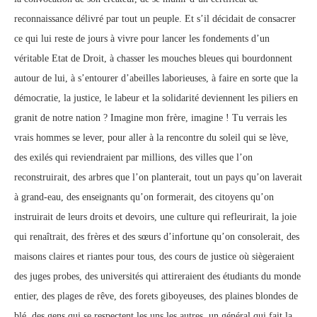
reconnaissance délivré par tout un peuple. Et s’il décidait de consacrer
ce qui lui reste de jours à vivre pour lancer les fondements d’un
véritable Etat de Droit, à chasser les mouches bleues qui bourdonnent
autour de lui, à s’entourer d’abeilles laborieuses, à faire en sorte que la
démocratie, la justice, le labeur et la solidarité deviennent les piliers en
granit de notre nation ? Imagine mon frère, imagine ! Tu verrais les
vrais hommes se lever, pour aller à la rencontre du soleil qui se lève,
des exilés qui reviendraient par millions, des villes que l’on
reconstruirait, des arbres que l’on planterait, tout un pays qu’on laverait
à grand-eau, des enseignants qu’on formerait, des citoyens qu’on
instruirait de leurs droits et devoirs, une culture qui refleurirait, la joie
qui renaîtrait, des frères et des sœurs d’infortune qu’on consolerait, des
maisons claires et riantes pour tous, des cours de justice où siègeraient
des juges probes, des universités qui attireraient des étudiants du monde
entier, des plages de rêve, des forets giboyeuses, des plaines blondes de
blé, des gens qui se respectent les uns les autres, un général qui fait la