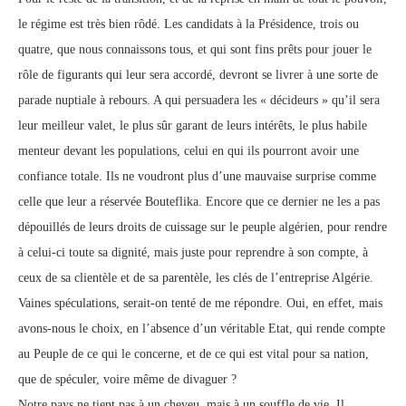
le régime est très bien rôdé. Les candidats à la Présidence, trois ou
quatre, que nous connaissons tous, et qui sont fins prêts pour jouer le
rôle de figurants qui leur sera accordé, devront se livrer à une sorte de
parade nuptiale à rebours. A qui persuadera les « décideurs » qu’il sera
leur meilleur valet, le plus sûr garant de leurs intérêts, le plus habile
menteur devant les populations, celui en qui ils pourront avoir une
confiance totale. Ils ne voudront plus d’une mauvaise surprise comme
celle que leur a réservée Bouteflika. Encore que ce dernier ne les a pas
dépouillés de leurs droits de cuissage sur le peuple algérien, pour rendre
à celui-ci toute sa dignité, mais juste pour reprendre à son compte, à
ceux de sa clientèle et de sa parentèle, les clés de l’entreprise Algérie.
Vaines spéculations, serait-on tenté de me répondre. Oui, en effet, mais
avons-nous le choix, en l’absence d’un véritable Etat, qui rende compte
au Peuple de ce qui le concerne, et de ce qui est vital pour sa nation,
que de spéculer, voire même de divaguer ?
Notre pays ne tient pas à un cheveu, mais à un souffle de vie. Il